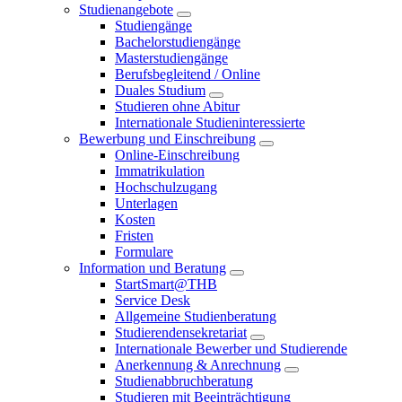
Studienangebote
Studiengänge
Bachelorstudiengänge
Masterstudiengänge
Berufsbegleitend / Online
Duales Studium
Studieren ohne Abitur
Internationale Studieninteressierte
Bewerbung und Einschreibung
Online-Einschreibung
Immatrikulation
Hochschulzugang
Unterlagen
Kosten
Fristen
Formulare
Information und Beratung
StartSmart@THB
Service Desk
Allgemeine Studienberatung
Studierendensekretariat
Internationale Bewerber und Studierende
Anerkennung & Anrechnung
Studienabbruchberatung
Studieren mit Beeinträchtigung