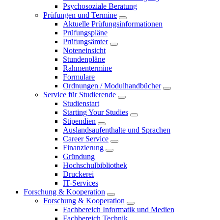
Psychosoziale Beratung
Prüfungen und Termine
Aktuelle Prüfungsinformationen
Prüfungspläne
Prüfungsämter
Noteneinsicht
Stundenpläne
Rahmentermine
Formulare
Ordnungen / Modulhandbücher
Service für Studierende
Studienstart
Starting Your Studies
Stipendien
Auslandsaufenthalte und Sprachen
Career Service
Finanzierung
Gründung
Hochschulbibliothek
Druckerei
IT-Services
Forschung & Kooperation
Forschung & Kooperation
Fachbereich Informatik und Medien
Fachbereich Technik