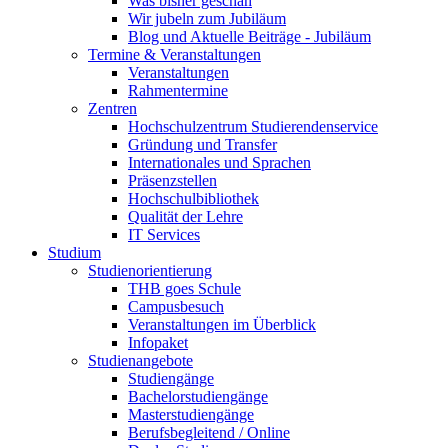
Was bisher geschah
Wir jubeln zum Jubiläum
Blog und Aktuelle Beiträge - Jubiläum
Termine & Veranstaltungen
Veranstaltungen
Rahmentermine
Zentren
Hochschulzentrum Studierendenservice
Gründung und Transfer
Internationales und Sprachen
Präsenzstellen
Hochschulbibliothek
Qualität der Lehre
IT Services
Studium
Studienorientierung
THB goes Schule
Campusbesuch
Veranstaltungen im Überblick
Infopaket
Studienangebote
Studiengänge
Bachelorstudiengänge
Masterstudiengänge
Berufsbegleitend / Online