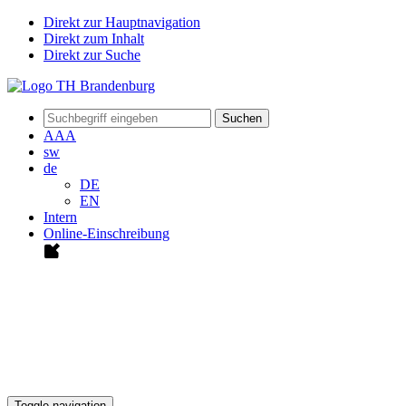
Direkt zur Hauptnavigation
Direkt zum Inhalt
Direkt zur Suche
Suchen
A
A
A
sw
de
DE
EN
Intern
Online-Einschreibung
Toggle navigation