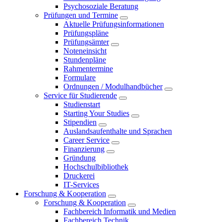
Psychosoziale Beratung
Prüfungen und Termine
Aktuelle Prüfungsinformationen
Prüfungspläne
Prüfungsämter
Noteneinsicht
Stundenpläne
Rahmentermine
Formulare
Ordnungen / Modulhandbücher
Service für Studierende
Studienstart
Starting Your Studies
Stipendien
Auslandsaufenthalte und Sprachen
Career Service
Finanzierung
Gründung
Hochschulbibliothek
Druckerei
IT-Services
Forschung & Kooperation
Forschung & Kooperation
Fachbereich Informatik und Medien
Fachbereich Technik