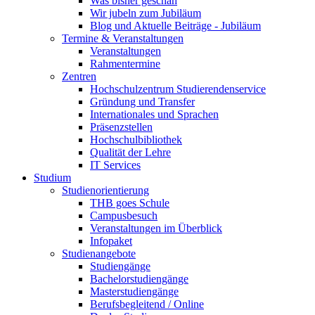
Was bisher geschah
Wir jubeln zum Jubiläum
Blog und Aktuelle Beiträge - Jubiläum
Termine & Veranstaltungen
Veranstaltungen
Rahmentermine
Zentren
Hochschulzentrum Studierendenservice
Gründung und Transfer
Internationales und Sprachen
Präsenzstellen
Hochschulbibliothek
Qualität der Lehre
IT Services
Studium
Studienorientierung
THB goes Schule
Campusbesuch
Veranstaltungen im Überblick
Infopaket
Studienangebote
Studiengänge
Bachelorstudiengänge
Masterstudiengänge
Berufsbegleitend / Online