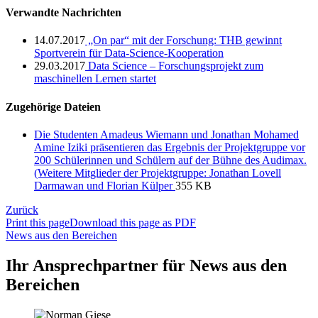
Verwandte Nachrichten
14.07.2017
„On par“ mit der Forschung: THB gewinnt
Sportverein für Data-Science-Kooperation
29.03.2017
Data Science – Forschungsprojekt zum
maschinellen Lernen startet
Zugehörige Dateien
Die Studenten Amadeus Wiemann und Jonathan Mohamed
Amine Iziki präsentieren das Ergebnis der Projektgruppe vor
200 Schülerinnen und Schülern auf der Bühne des Audimax.
(Weitere Mitglieder der Projektgruppe: Jonathan Lovell
Darmawan und Florian Külper
355 KB
Zurück
Print this page
Download this page as PDF
News aus den Bereichen
Ihr Ansprechpartner für News aus den
Bereichen