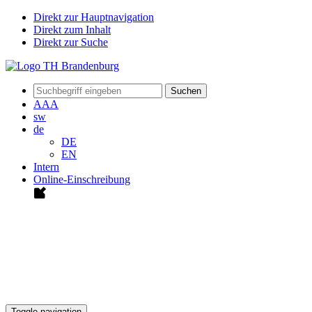
Direkt zur Hauptnavigation
Direkt zum Inhalt
Direkt zur Suche
Suchen
A
A
A
sw
de
DE
EN
Intern
Online-Einschreibung
Toggle navigation