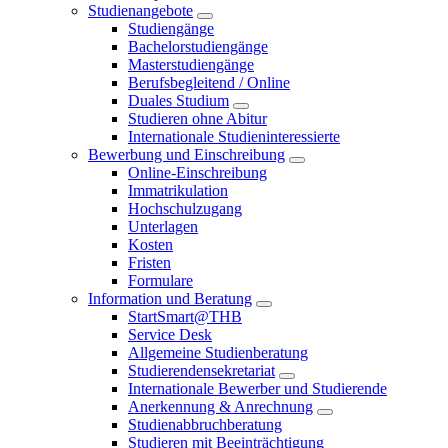
Studienangebote
Studiengänge
Bachelorstudiengänge
Masterstudiengänge
Berufsbegleitend / Online
Duales Studium
Studieren ohne Abitur
Internationale Studieninteressierte
Bewerbung und Einschreibung
Online-Einschreibung
Immatrikulation
Hochschulzugang
Unterlagen
Kosten
Fristen
Formulare
Information und Beratung
StartSmart@THB
Service Desk
Allgemeine Studienberatung
Studierendensekretariat
Internationale Bewerber und Studierende
Anerkennung & Anrechnung
Studienabbruchberatung
Studieren mit Beeinträchtigung