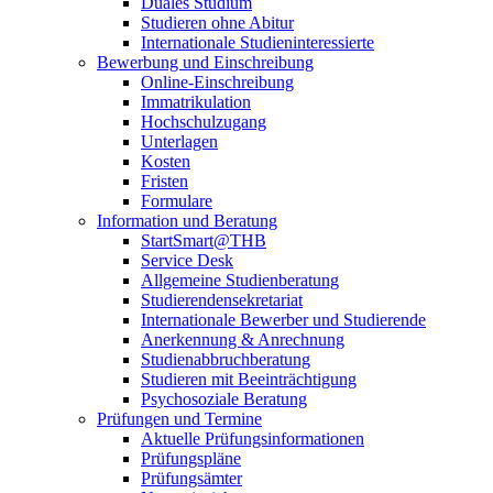
Duales Studium
Studieren ohne Abitur
Internationale Studieninteressierte
Bewerbung und Einschreibung
Online-Einschreibung
Immatrikulation
Hochschulzugang
Unterlagen
Kosten
Fristen
Formulare
Information und Beratung
StartSmart@THB
Service Desk
Allgemeine Studienberatung
Studierendensekretariat
Internationale Bewerber und Studierende
Anerkennung & Anrechnung
Studienabbruchberatung
Studieren mit Beeinträchtigung
Psychosoziale Beratung
Prüfungen und Termine
Aktuelle Prüfungsinformationen
Prüfungspläne
Prüfungsämter