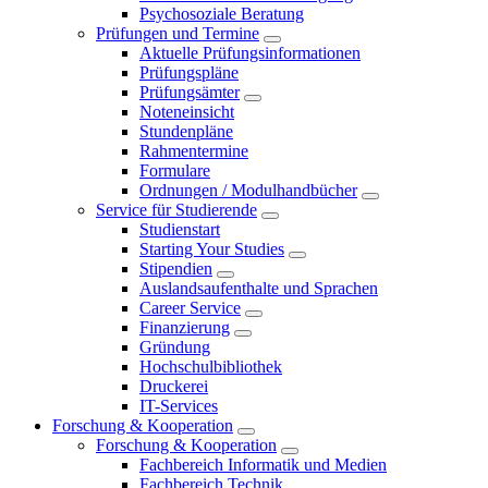
Psychosoziale Beratung
Prüfungen und Termine
Aktuelle Prüfungsinformationen
Prüfungspläne
Prüfungsämter
Noteneinsicht
Stundenpläne
Rahmentermine
Formulare
Ordnungen / Modulhandbücher
Service für Studierende
Studienstart
Starting Your Studies
Stipendien
Auslandsaufenthalte und Sprachen
Career Service
Finanzierung
Gründung
Hochschulbibliothek
Druckerei
IT-Services
Forschung & Kooperation
Forschung & Kooperation
Fachbereich Informatik und Medien
Fachbereich Technik