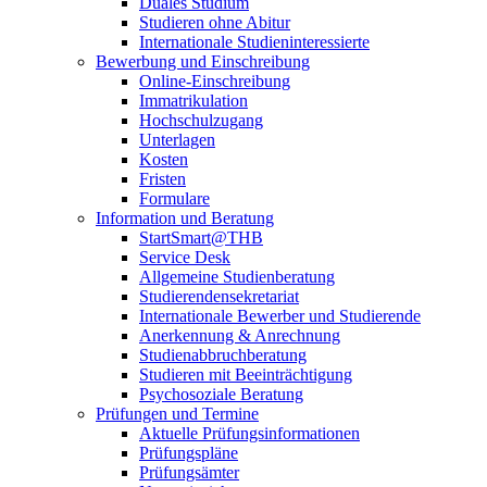
Duales Studium
Studieren ohne Abitur
Internationale Studieninteressierte
Bewerbung und Einschreibung
Online-Einschreibung
Immatrikulation
Hochschulzugang
Unterlagen
Kosten
Fristen
Formulare
Information und Beratung
StartSmart@THB
Service Desk
Allgemeine Studienberatung
Studierendensekretariat
Internationale Bewerber und Studierende
Anerkennung & Anrechnung
Studienabbruchberatung
Studieren mit Beeinträchtigung
Psychosoziale Beratung
Prüfungen und Termine
Aktuelle Prüfungsinformationen
Prüfungspläne
Prüfungsämter