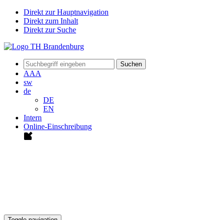
Direkt zur Hauptnavigation
Direkt zum Inhalt
Direkt zur Suche
Suchen
A
A
A
sw
de
DE
EN
Intern
Online-Einschreibung
Toggle navigation