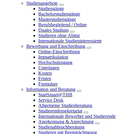
Studienangebote
Studiengänge
Bachelorstudiengänge
Masterstudiengänge
Berufsbegleitend / Online
Duales Studium
Studieren ohne Abitur
Internationale Studieninteressierte
Bewerbung und Einschreibung
Online-Einschreibung
Immatrikulation
Hochschulzugang
Unterlagen
Kosten
Fristen
Formulare
Information und Beratung
StartSmart@THB
Service Desk
Allgemeine Studienberatung
Studierendensekretariat
Internationale Bewerber und Studierende
Anerkennung & Anrechnung
Studienabbruchberatung
Studieren mit Beeinträchtigung