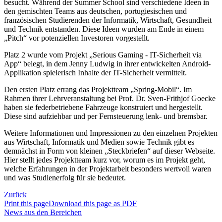
besucht. Während der Summer School sind verschiedene Ideen in
den gemischten Teams aus deutschen, portugiesischen und
französischen Studierenden der Informatik, Wirtschaft, Gesundheit
und Technik entstanden. Diese Ideen wurden am Ende in einem
„Pitch“ vor potenziellen Investoren vorgestellt.
Platz 2 wurde vom Projekt „Serious Gaming - IT-Sicherheit via
App“ belegt, in dem Jenny Ludwig in ihrer entwickelten Android-
Applikation spielerisch Inhalte der IT-Sicherheit vermittelt.
Den ersten Platz errang das Projektteam „Spring-Mobil“. Im
Rahmen ihrer Lehrveranstaltung bei Prof. Dr. Sven-Frithjof Goecke
haben sie federbetriebene Fahrzeuge konstruiert und hergestellt.
Diese sind aufziehbar und per Fernsteuerung lenk- und bremsbar.
Weitere Informationen und Impressionen zu den einzelnen Projekten
aus Wirtschaft, Informatik und Medien sowie Technik gibt es
demnächst in Form von kleinen „Steckbriefen“ auf dieser Webseite.
Hier stellt jedes Projektteam kurz vor, worum es im Projekt geht,
welche Erfahrungen in der Projektarbeit besonders wertvoll waren
und was Studienerfolg für sie bedeutet.
Zurück
Print this page
Download this page as PDF
News aus den Bereichen