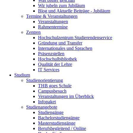
Was bisher geschah
Wir jubeln zum Jubiläum
Blog und Aktuelle Beiträge - Jubiläum
Termine & Veranstaltungen
Veranstaltungen
Rahmentermine
Zentren
Hochschulzentrum Studierendenservice
Gründung und Transfer
Internationales und Sprachen
Präsenzstellen
Hochschulbibliothek
Qualität der Lehre
IT Services
Studium
Studienorientierung
THB goes Schule
Campusbesuch
Veranstaltungen im Überblick
Infopaket
Studienangebote
Studiengänge
Bachelorstudiengänge
Masterstudiengänge
Berufsbegleitend / Online