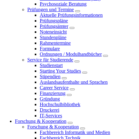
Psychosoziale Beratung
Prüfungen und Termine
Aktuelle Prüfungsinformationen
Prüfungspläne
Prüfungsämter
Noteneinsicht
Stundenpläne
Rahmentermine
Formulare
Ordnungen / Modulhandbücher
Service für Studierende
Studienstart
Starting Your Studies
Stipendien
Auslandsaufenthalte und Sprachen
Career Service
Finanzierung
Gründung
Hochschulbibliothek
Druckerei
IT-Services
Forschung & Kooperation
Forschung & Kooperation
Fachbereich Informatik und Medien
Fachbereich Technik