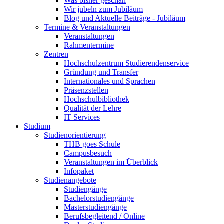
Was bisher geschah
Wir jubeln zum Jubiläum
Blog und Aktuelle Beiträge - Jubiläum
Termine & Veranstaltungen
Veranstaltungen
Rahmentermine
Zentren
Hochschulzentrum Studierendenservice
Gründung und Transfer
Internationales und Sprachen
Präsenzstellen
Hochschulbibliothek
Qualität der Lehre
IT Services
Studium
Studienorientierung
THB goes Schule
Campusbesuch
Veranstaltungen im Überblick
Infopaket
Studienangebote
Studiengänge
Bachelorstudiengänge
Masterstudiengänge
Berufsbegleitend / Online