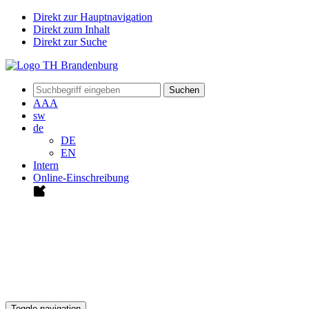
Direkt zur Hauptnavigation
Direkt zum Inhalt
Direkt zur Suche
Suchen
A
A
A
sw
de
DE
EN
Intern
Online-Einschreibung
Toggle navigation