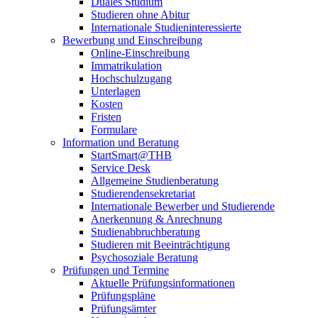
Duales Studium
Studieren ohne Abitur
Internationale Studieninteressierte
Bewerbung und Einschreibung
Online-Einschreibung
Immatrikulation
Hochschulzugang
Unterlagen
Kosten
Fristen
Formulare
Information und Beratung
StartSmart@THB
Service Desk
Allgemeine Studienberatung
Studierendensekretariat
Internationale Bewerber und Studierende
Anerkennung & Anrechnung
Studienabbruchberatung
Studieren mit Beeinträchtigung
Psychosoziale Beratung
Prüfungen und Termine
Aktuelle Prüfungsinformationen
Prüfungspläne
Prüfungsämter