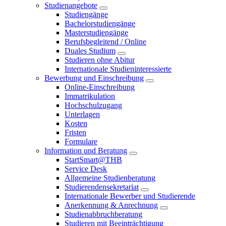
Studienangebote
Studiengänge
Bachelorstudiengänge
Masterstudiengänge
Berufsbegleitend / Online
Duales Studium
Studieren ohne Abitur
Internationale Studieninteressierte
Bewerbung und Einschreibung
Online-Einschreibung
Immatrikulation
Hochschulzugang
Unterlagen
Kosten
Fristen
Formulare
Information und Beratung
StartSmart@THB
Service Desk
Allgemeine Studienberatung
Studierendensekretariat
Internationale Bewerber und Studierende
Anerkennung & Anrechnung
Studienabbruchberatung
Studieren mit Beeinträchtigung