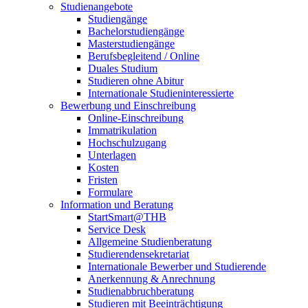
Studienangebote
Studiengänge
Bachelorstudiengänge
Masterstudiengänge
Berufsbegleitend / Online
Duales Studium
Studieren ohne Abitur
Internationale Studieninteressierte
Bewerbung und Einschreibung
Online-Einschreibung
Immatrikulation
Hochschulzugang
Unterlagen
Kosten
Fristen
Formulare
Information und Beratung
StartSmart@THB
Service Desk
Allgemeine Studienberatung
Studierendensekretariat
Internationale Bewerber und Studierende
Anerkennung & Anrechnung
Studienabbruchberatung
Studieren mit Beeinträchtigung