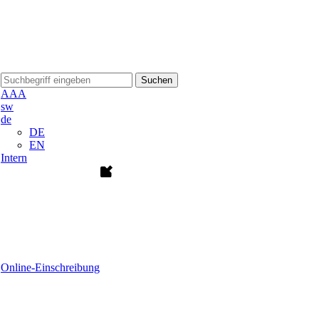
Suchen
A
A
A
sw
de
DE
EN
Intern
Online-Einschreibung