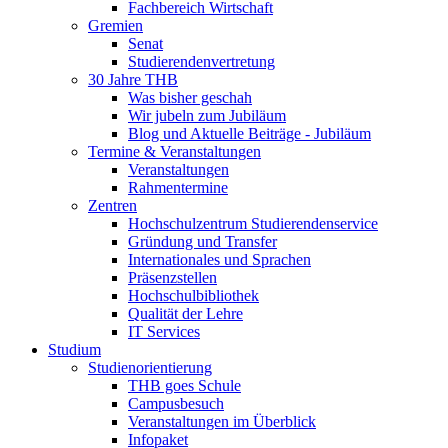
Fachbereich Wirtschaft
Gremien
Senat
Studierendenvertretung
30 Jahre THB
Was bisher geschah
Wir jubeln zum Jubiläum
Blog und Aktuelle Beiträge - Jubiläum
Termine & Veranstaltungen
Veranstaltungen
Rahmentermine
Zentren
Hochschulzentrum Studierendenservice
Gründung und Transfer
Internationales und Sprachen
Präsenzstellen
Hochschulbibliothek
Qualität der Lehre
IT Services
Studium
Studienorientierung
THB goes Schule
Campusbesuch
Veranstaltungen im Überblick
Infopaket