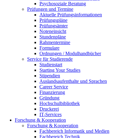
Psychosoziale Beratung
Prüfungen und Termine
Aktuelle Prüfungsinformationen
Prüfungspläne
Prüfungsämter
Noteneinsicht
Stundenpläne
Rahmentermine
Formulare
Ordnungen / Modulhandbücher
Service für Studierende
Studienstart
Starting Your Studies
Stipendien
Auslandsaufenthalte und Sprachen
Career Service
Finanzierung
Gründung
Hochschulbibliothek
Druckerei
IT-Services
Forschung & Kooperation
Forschung & Kooperation
Fachbereich Informatik und Medien
Fachbereich Technik