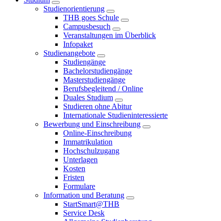
Studienorientierung
THB goes Schule
Campusbesuch
Veranstaltungen im Überblick
Infopaket
Studienangebote
Studiengänge
Bachelorstudiengänge
Masterstudiengänge
Berufsbegleitend / Online
Duales Studium
Studieren ohne Abitur
Internationale Studieninteressierte
Bewerbung und Einschreibung
Online-Einschreibung
Immatrikulation
Hochschulzugang
Unterlagen
Kosten
Fristen
Formulare
Information und Beratung
StartSmart@THB
Service Desk