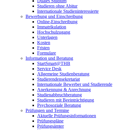
Duales Studium
Studieren ohne Abitur
Internationale Studieninteressierte
Bewerbung und Einschreibung
Online-Einschreibung
Immatrikulation
Hochschulzugang
Unterlagen
Kosten
Fristen
Formulare
Information und Beratung
StartSmart@THB
Service Desk
Allgemeine Studienberatung
Studierendensekretariat
Internationale Bewerber und Studierende
Anerkennung & Anrechnung
Studienabbruchberatung
Studieren mit Beeinträchtigung
Psychosoziale Beratung
Prüfungen und Termine
Aktuelle Prüfungsinformationen
Prüfungspläne
Prüfungsämter