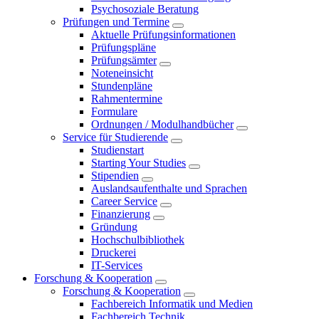
Psychosoziale Beratung
Prüfungen und Termine
Aktuelle Prüfungsinformationen
Prüfungspläne
Prüfungsämter
Noteneinsicht
Stundenpläne
Rahmentermine
Formulare
Ordnungen / Modulhandbücher
Service für Studierende
Studienstart
Starting Your Studies
Stipendien
Auslandsaufenthalte und Sprachen
Career Service
Finanzierung
Gründung
Hochschulbibliothek
Druckerei
IT-Services
Forschung & Kooperation
Forschung & Kooperation
Fachbereich Informatik und Medien
Fachbereich Technik