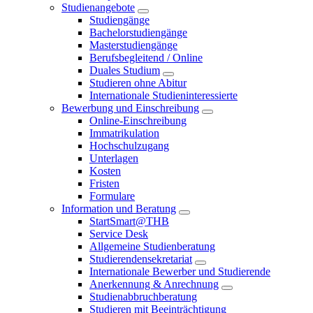
Studienangebote
Studiengänge
Bachelorstudiengänge
Masterstudiengänge
Berufsbegleitend / Online
Duales Studium
Studieren ohne Abitur
Internationale Studieninteressierte
Bewerbung und Einschreibung
Online-Einschreibung
Immatrikulation
Hochschulzugang
Unterlagen
Kosten
Fristen
Formulare
Information und Beratung
StartSmart@THB
Service Desk
Allgemeine Studienberatung
Studierendensekretariat
Internationale Bewerber und Studierende
Anerkennung & Anrechnung
Studienabbruchberatung
Studieren mit Beeinträchtigung