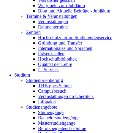
Was bisher geschah
Wir jubeln zum Jubiläum
Blog und Aktuelle Beiträge - Jubiläum
Termine & Veranstaltungen
Veranstaltungen
Rahmentermine
Zentren
Hochschulzentrum Studierendenservice
Gründung und Transfer
Internationales und Sprachen
Präsenzstellen
Hochschulbibliothek
Qualität der Lehre
IT Services
Studium
Studienorientierung
THB goes Schule
Campusbesuch
Veranstaltungen im Überblick
Infopaket
Studienangebote
Studiengänge
Bachelorstudiengänge
Masterstudiengänge
Berufsbegleitend / Online