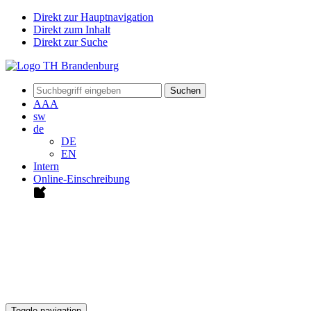
Direkt zur Hauptnavigation
Direkt zum Inhalt
Direkt zur Suche
Suchen
A
A
A
sw
de
DE
EN
Intern
Online-Einschreibung
Toggle navigation