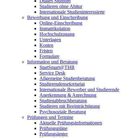
Duales Studium
Studieren ohne Abitur
Internationale Studieninteressierte
Bewerbung und Einschreibung
Online-Einschreibung
Immatrikulation
Hochschulzugang
Unterlagen
Kosten
Fristen
Formulare
Information und Beratung
StartSmart@THB
Service Desk
Allgemeine Studienberatung
Studierendensekretariat
Internationale Bewerber und Studierende
Anerkennung & Anrechnung
Studienabbruchberatung
Studieren mit Beeinträchtigung
Psychosoziale Beratung
Prüfungen und Termine
Aktuelle Prüfungsinformationen
Prüfungspläne
Prüfungsämter