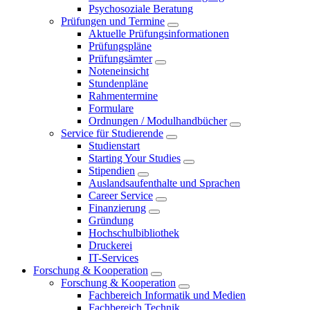
Psychosoziale Beratung
Prüfungen und Termine
Aktuelle Prüfungsinformationen
Prüfungspläne
Prüfungsämter
Noteneinsicht
Stundenpläne
Rahmentermine
Formulare
Ordnungen / Modulhandbücher
Service für Studierende
Studienstart
Starting Your Studies
Stipendien
Auslandsaufenthalte und Sprachen
Career Service
Finanzierung
Gründung
Hochschulbibliothek
Druckerei
IT-Services
Forschung & Kooperation
Forschung & Kooperation
Fachbereich Informatik und Medien
Fachbereich Technik