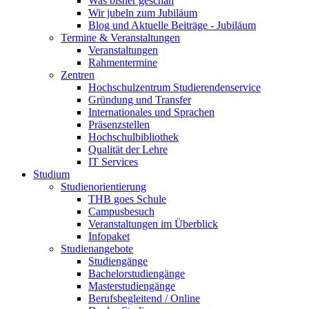
Was bisher geschah
Wir jubeln zum Jubiläum
Blog und Aktuelle Beiträge - Jubiläum
Termine & Veranstaltungen
Veranstaltungen
Rahmentermine
Zentren
Hochschulzentrum Studierendenservice
Gründung und Transfer
Internationales und Sprachen
Präsenzstellen
Hochschulbibliothek
Qualität der Lehre
IT Services
Studium
Studienorientierung
THB goes Schule
Campusbesuch
Veranstaltungen im Überblick
Infopaket
Studienangebote
Studiengänge
Bachelorstudiengänge
Masterstudiengänge
Berufsbegleitend / Online