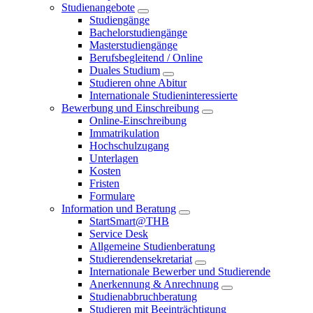
Studienangebote
Studiengänge
Bachelorstudiengänge
Masterstudiengänge
Berufsbegleitend / Online
Duales Studium
Studieren ohne Abitur
Internationale Studieninteressierte
Bewerbung und Einschreibung
Online-Einschreibung
Immatrikulation
Hochschulzugang
Unterlagen
Kosten
Fristen
Formulare
Information und Beratung
StartSmart@THB
Service Desk
Allgemeine Studienberatung
Studierendensekretariat
Internationale Bewerber und Studierende
Anerkennung & Anrechnung
Studienabbruchberatung
Studieren mit Beeinträchtigung