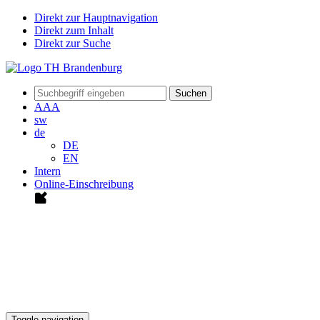
Direkt zur Hauptnavigation
Direkt zum Inhalt
Direkt zur Suche
Suchen
A
A
A
sw
de
DE
EN
Intern
Online-Einschreibung
Toggle navigation