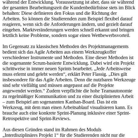
während der Entwicklung. Voraussetzung ist aber, dass sie während
der gesamten Bearbeitungszeit die Kundenbedürfnisse stets im Blick
behalten: Diese definieren den Fokus und die Richtung der
Arbeiten. So können die Studierenden zum Beispiel flexibel darauf
reagieren, wenn sich die Anforderungen ändern, und gezielt darauf
eingehen. Marktveränderungen werden schnell erkannt und bringen
letztlich keine Probleme, sondern sogar einen Wettbewerbsvorteil.
Im Gegensatz zu klassischen Methoden des Projektmanagements
bedient sich das Agile Arbeiten aus einem Werkzeugkoffer
verschiedener Instrumente und Methoden. Eine dieser Methoden ist
die sogenannte Scrum-basierte Entwicklung. Dabei wird ein Projekt
schrittweise in immer neuen Sprints bearbeitet. „Jede Arbeitsweise
muss erlernt und gelebt werden“, erklärt Peter Flassig. „Dies gilt
insbesondere für das Agile Arbeiten. Denn die nutzbaren Werkzeuge
sind sehr vielfältig und müssen angepasst auf die Projekte
angewendet werden.“ Zudem verpflichte die hohe Teamautonomie
zu regelmäßiger Kommunikation und zu einer disziplinierten Arbeit
– zum Beispiel am sogenannten Kanban-Board. Das ist ein
Werkzeug, mit dem man einen Arbeitsablauf visualisieren kann. Es
brauche auch eine konkrete Sprint-Planung inklusive einer Sprint-
Retrospektive und Sprint-Reviews.
Aus diesen Gründen stand im Rahmen des Moduls
„Interdisziplinäres Projekt 1“ für die Studierenden nicht nur die