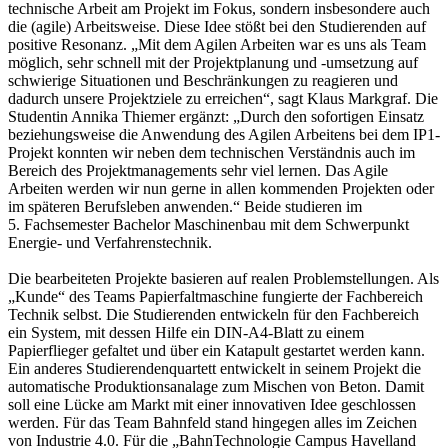
technische Arbeit am Projekt im Fokus, sondern insbesondere auch
die (agile) Arbeitsweise. Diese Idee stößt bei den Studierenden auf
positive Resonanz. „Mit dem Agilen Arbeiten war es uns als Team
möglich, sehr schnell mit der Projektplanung und -umsetzung auf
schwierige Situationen und Beschränkungen zu reagieren und
dadurch unsere Projektziele zu erreichen“, sagt Klaus Markgraf. Die
Studentin Annika Thiemer ergänzt: „Durch den sofortigen Einsatz
beziehungsweise die Anwendung des Agilen Arbeitens bei dem IP1-
Projekt konnten wir neben dem technischen Verständnis auch im
Bereich des Projektmanagements sehr viel lernen. Das Agile
Arbeiten werden wir nun gerne in allen kommenden Projekten oder
im späteren Berufsleben anwenden.“ Beide studieren im
5. Fachsemester Bachelor Maschinenbau mit dem Schwerpunkt
Energie- und Verfahrenstechnik.
Die bearbeiteten Projekte basieren auf realen Problemstellungen. Als
„Kunde“ des Teams Papierfaltmaschine fungierte der Fachbereich
Technik selbst. Die Studierenden entwickeln für den Fachbereich
ein System, mit dessen Hilfe ein DIN-A4-Blatt zu einem
Papierflieger gefaltet und über ein Katapult gestartet werden kann.
Ein anderes Studierendenquartett entwickelt in seinem Projekt die
automatische Produktionsanalage zum Mischen von Beton. Damit
soll eine Lücke am Markt mit einer innovativen Idee geschlossen
werden. Für das Team Bahnfeld stand hingegen alles im Zeichen
von Industrie 4.0. Für die „BahnTechnologie Campus Havelland