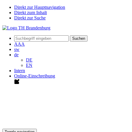
Direkt zur Hauptnavigation
Direkt zum Inhalt
Direkt zur Suche
Suchen
A
A
A
sw
de
DE
EN
Intern
Online-Einschreibung
Toggle navigation