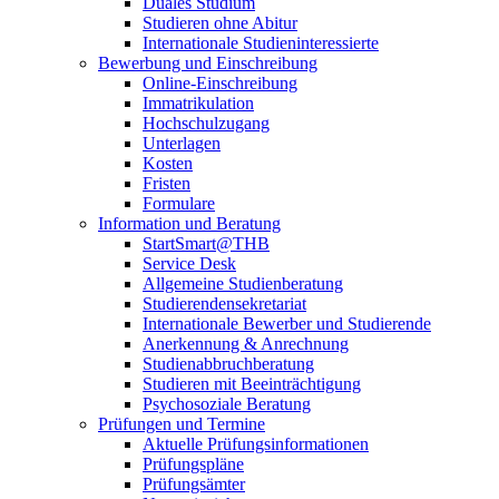
Duales Studium
Studieren ohne Abitur
Internationale Studieninteressierte
Bewerbung und Einschreibung
Online-Einschreibung
Immatrikulation
Hochschulzugang
Unterlagen
Kosten
Fristen
Formulare
Information und Beratung
StartSmart@THB
Service Desk
Allgemeine Studienberatung
Studierendensekretariat
Internationale Bewerber und Studierende
Anerkennung & Anrechnung
Studienabbruchberatung
Studieren mit Beeinträchtigung
Psychosoziale Beratung
Prüfungen und Termine
Aktuelle Prüfungsinformationen
Prüfungspläne
Prüfungsämter