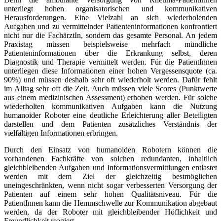
unterliegt hohen organisatorischen und kommunikativen
Herausforderungen. Eine Vielzahl an sich wiederholenden
Aufgaben und zu vermittelnder Patienteninformationen konfrontiert
nicht nur die FachärztIn, sondern das gesamte Personal. An jedem
Praxistag müssen beispielsweise mehrfach mündliche
Patienteninformationen über die Erkrankung selbst, deren
Diagnostik und Therapie vermittelt werden. Für die PatientInnen
unterliegen diese Informationen einer hohen Vergessensquote (ca.
90%) und müssen deshalb sehr oft wiederholt werden. Dafür fehlt
im Alltag sehr oft die Zeit. Auch müssen viele Scores (Punktwerte
aus einem medizinischen Assessment) erhoben werden. Für solche
wiederholten kommunikativen Aufgaben kann die Nutzung
humanoider Roboter eine deutliche Erleichterung aller Beteiligten
darstellen und dem Patienten zusätzliches Verständnis der
vielfältigen Informationen erbringen.
Durch den Einsatz von humanoiden Robotern können die
vorhandenen Fachkräfte von solchen redundanten, inhaltlich
gleichbleibenden Aufgaben und Informationsvermittlungen entlastet
werden mit dem Ziel der gleichzeitig bestmöglichen
uneingeschränkten, wenn nicht sogar verbesserten Versorgung der
Patienten auf einem sehr hohen Qualitätsniveau. Für die
PatientInnen kann die Hemmschwelle zur Kommunikation abgebaut
werden, da der Roboter mit gleichbleibender Höflichkeit und
Freundlichkeit reagiert.