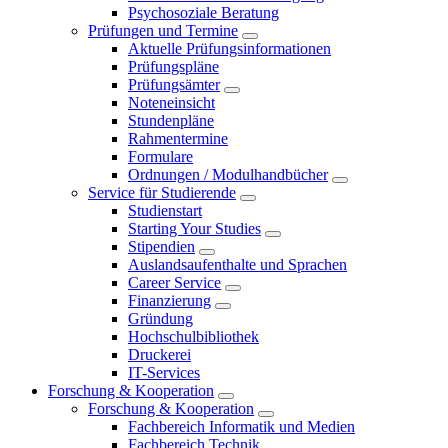
Psychosoziale Beratung
Prüfungen und Termine
Aktuelle Prüfungsinformationen
Prüfungspläne
Prüfungsämter
Noteneinsicht
Stundenpläne
Rahmentermine
Formulare
Ordnungen / Modulhandbücher
Service für Studierende
Studienstart
Starting Your Studies
Stipendien
Auslandsaufenthalte und Sprachen
Career Service
Finanzierung
Gründung
Hochschulbibliothek
Druckerei
IT-Services
Forschung & Kooperation
Forschung & Kooperation
Fachbereich Informatik und Medien
Fachbereich Technik