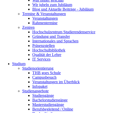
Was bisher geschah
Wir jubeln zum Jubiläum
Blog und Aktuelle Beiträge - Jubiläum
Termine & Veranstaltungen
Veranstaltungen
Rahmentermine
Zentren
Hochschulzentrum Studierendenservice
Gründung und Transfer
Internationales und Sprachen
Präsenzstellen
Hochschulbibliothek
Qualität der Lehre
IT Services
Studium
Studienorientierung
THB goes Schule
Campusbesuch
Veranstaltungen im Überblick
Infopaket
Studienangebote
Studiengänge
Bachelorstudiengänge
Masterstudiengänge
Berufsbegleitend / Online