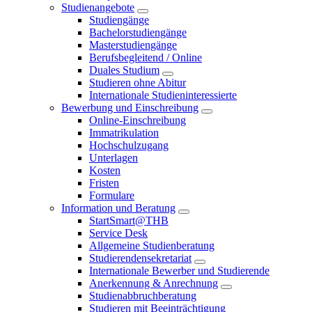
Studienangebote
Studiengänge
Bachelorstudiengänge
Masterstudiengänge
Berufsbegleitend / Online
Duales Studium
Studieren ohne Abitur
Internationale Studieninteressierte
Bewerbung und Einschreibung
Online-Einschreibung
Immatrikulation
Hochschulzugang
Unterlagen
Kosten
Fristen
Formulare
Information und Beratung
StartSmart@THB
Service Desk
Allgemeine Studienberatung
Studierendensekretariat
Internationale Bewerber und Studierende
Anerkennung & Anrechnung
Studienabbruchberatung
Studieren mit Beeinträchtigung