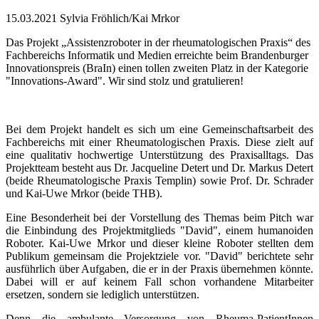
15.03.2021
Sylvia Fröhlich/Kai Mrkor
Das Projekt „Assistenzroboter in der rheumatologischen Praxis“ des
Fachbereichs Informatik und Medien erreichte beim Brandenburger
Innovationspreis (BraIn) einen tollen zweiten Platz in der Kategorie
"Innovations-Award". Wir sind stolz und gratulieren!
Bei dem Projekt handelt es sich um eine Gemeinschaftsarbeit des
Fachbereichs mit einer Rheumatologischen Praxis. Diese zielt auf
eine qualitativ hochwertige Unterstützung des Praxisalltags. Das
Projektteam besteht aus Dr. Jacqueline Detert und Dr. Markus Detert
(beide Rheumatologische Praxis Templin) sowie Prof. Dr. Schrader
und Kai-Uwe Mrkor (beide THB).
Eine Besonderheit bei der Vorstellung des Themas beim Pitch war
die Einbindung des Projektmitglieds "David", einem humanoiden
Roboter. Kai-Uwe Mrkor und dieser kleine Roboter stellten dem
Publikum gemeinsam die Projektziele vor. "David" berichtete sehr
ausführlich über Aufgaben, die er in der Praxis übernehmen könnte.
Dabei will er auf keinem Fall schon vorhandene Mitarbeiter
ersetzen, sondern sie lediglich unterstützen.
Denn die ambulante Versorgung von Rheuma-PatientInnen