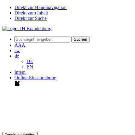
Direkt zur Hauptnavigation
Direkt zum Inhalt
Direkt zur Suche
Suchen
A
A
A
sw
de
DE
EN
Intern
Online-Einschreibung
Toggle navigation