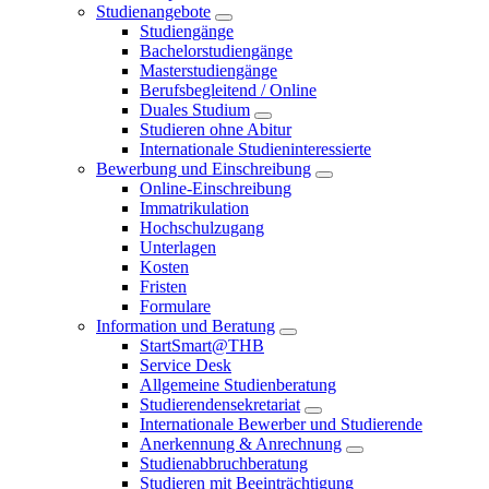
Studienangebote
Studiengänge
Bachelorstudiengänge
Masterstudiengänge
Berufsbegleitend / Online
Duales Studium
Studieren ohne Abitur
Internationale Studieninteressierte
Bewerbung und Einschreibung
Online-Einschreibung
Immatrikulation
Hochschulzugang
Unterlagen
Kosten
Fristen
Formulare
Information und Beratung
StartSmart@THB
Service Desk
Allgemeine Studienberatung
Studierendensekretariat
Internationale Bewerber und Studierende
Anerkennung & Anrechnung
Studienabbruchberatung
Studieren mit Beeinträchtigung