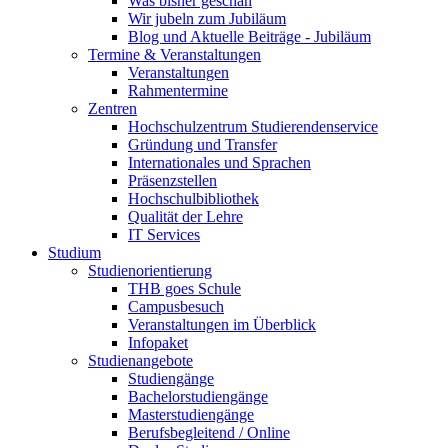
Was bisher geschah
Wir jubeln zum Jubiläum
Blog und Aktuelle Beiträge - Jubiläum
Termine & Veranstaltungen
Veranstaltungen
Rahmentermine
Zentren
Hochschulzentrum Studierendenservice
Gründung und Transfer
Internationales und Sprachen
Präsenzstellen
Hochschulbibliothek
Qualität der Lehre
IT Services
Studium
Studienorientierung
THB goes Schule
Campusbesuch
Veranstaltungen im Überblick
Infopaket
Studienangebote
Studiengänge
Bachelorstudiengänge
Masterstudiengänge
Berufsbegleitend / Online