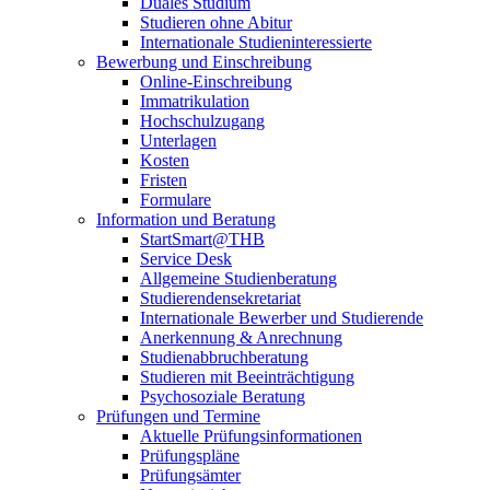
Duales Studium
Studieren ohne Abitur
Internationale Studieninteressierte
Bewerbung und Einschreibung
Online-Einschreibung
Immatrikulation
Hochschulzugang
Unterlagen
Kosten
Fristen
Formulare
Information und Beratung
StartSmart@THB
Service Desk
Allgemeine Studienberatung
Studierendensekretariat
Internationale Bewerber und Studierende
Anerkennung & Anrechnung
Studienabbruchberatung
Studieren mit Beeinträchtigung
Psychosoziale Beratung
Prüfungen und Termine
Aktuelle Prüfungsinformationen
Prüfungspläne
Prüfungsämter