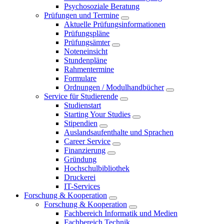
Psychosoziale Beratung
Prüfungen und Termine
Aktuelle Prüfungsinformationen
Prüfungspläne
Prüfungsämter
Noteneinsicht
Stundenpläne
Rahmentermine
Formulare
Ordnungen / Modulhandbücher
Service für Studierende
Studienstart
Starting Your Studies
Stipendien
Auslandsaufenthalte und Sprachen
Career Service
Finanzierung
Gründung
Hochschulbibliothek
Druckerei
IT-Services
Forschung & Kooperation
Forschung & Kooperation
Fachbereich Informatik und Medien
Fachbereich Technik