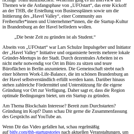
Themen wie die Anfangsphase von „UFOstart“, das erste Kickoff
an der THB, die Erstellung von Businessplänen sowie um die
Initiierung des „Havel Valley“, einer Community aus
Freiberufler*innen und Unternehmer*innen, die die Startup-Kultur
in Brandenburg an der Havel befördern wollen.
„Die beste Zeit zu gründen ist als Student.“
Abseits von „UFOstart“ war Lars Schulze Impulsgeber und Initiator
der „Havel Valley“ Initiative und organisierte bereits mehrere lokale
Gründer-Meetups in der Stadt. Durch dezentrales Arbeiten ist es
nicht mehr notwendig vor Ort im Büro zu sitzen und teure
Büroflächen in Berlin anzumieten. Die Gemeinschaft strebt nach
einer höheren Work-Life-Balance, die im schönen Brandenburg an
der Havel selbstverständlich erfüllt werden kann. Darüber hinaus
stehen zahlreiche Fördermittel und Unterstützung für die eigene
Gründung vor Ort zur Verfügung. Daher sagt er, dass die Region
optimale Bedingungen bietet, um ein Startup zu gründen.
Am Thema Blockchain Interesse? Bereit zum Durchstarten?
Gründung im Kopf? Dann schau Dir gerne die Zusammenfassung
des Gesprächs auf YouTube an.
Wenn Dir das Video gefallen hat, schau regelmäßig
auf
bitly.com/thb-startupstories
nach aktuellen Veranstaltungen, um