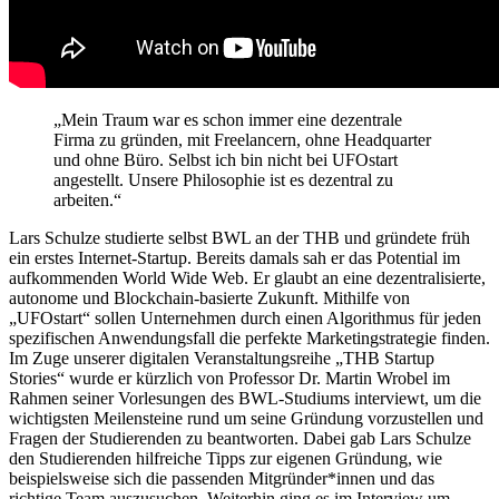
„Mein Traum war es schon immer eine dezentrale
Firma zu gründen, mit Freelancern, ohne Headquarter
und ohne Büro. Selbst ich bin nicht bei UFOstart
angestellt. Unsere Philosophie ist es dezentral zu
arbeiten.“
Lars Schulze studierte selbst BWL an der THB und gründete früh
ein erstes Internet-Startup. Bereits damals sah er das Potential im
aufkommenden World Wide Web. Er glaubt an eine dezentralisierte,
autonome und Blockchain-basierte Zukunft. Mithilfe von
„UFOstart“ sollen Unternehmen durch einen Algorithmus für jeden
spezifischen Anwendungsfall die perfekte Marketingstrategie finden.
Im Zuge unserer digitalen Veranstaltungsreihe „THB Startup
Stories“ wurde er kürzlich von Professor Dr. Martin Wrobel im
Rahmen seiner Vorlesungen des BWL-Studiums interviewt, um die
wichtigsten Meilensteine rund um seine Gründung vorzustellen und
Fragen der Studierenden zu beantworten. Dabei gab Lars Schulze
den Studierenden hilfreiche Tipps zur eigenen Gründung, wie
beispielsweise sich die passenden Mitgründer*innen und das
richtige Team auszusuchen. Weiterhin ging es im Interview um