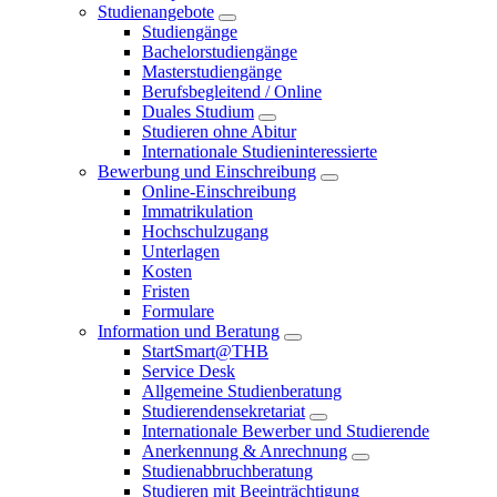
Studienangebote
Studiengänge
Bachelorstudiengänge
Masterstudiengänge
Berufsbegleitend / Online
Duales Studium
Studieren ohne Abitur
Internationale Studieninteressierte
Bewerbung und Einschreibung
Online-Einschreibung
Immatrikulation
Hochschulzugang
Unterlagen
Kosten
Fristen
Formulare
Information und Beratung
StartSmart@THB
Service Desk
Allgemeine Studienberatung
Studierendensekretariat
Internationale Bewerber und Studierende
Anerkennung & Anrechnung
Studienabbruchberatung
Studieren mit Beeinträchtigung