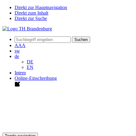
Direkt zur Hauptnavigation
Direkt zum Inhalt
Direkt zur Suche
Suchen
A
A
A
sw
de
DE
EN
Intern
Online-Einschreibung
Toggle navigation