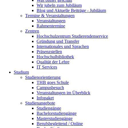
Was bisher geschah
Wir jubeln zum Jubiläum
Blog und Aktuelle Beiträge - Jubiläum
Termine & Veranstaltungen
Veranstaltungen
Rahmentermine
Zentren
Hochschulzentrum Studierendenservice
Gründung und Transfer
Internationales und Sprachen
Präsenzstellen
Hochschulbibliothek
Qualität der Lehre
IT Services
Studium
Studienorientierung
THB goes Schule
Campusbesuch
Veranstaltungen im Überblick
Infopaket
Studienangebote
Studiengänge
Bachelorstudiengänge
Masterstudiengänge
Berufsbegleitend / Online