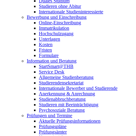
Duales Studium
Studieren ohne Abitur
Internationale Studieninteressierte
Bewerbung und Einschreibung
Online-Einschreibung
Immatrikulation
Hochschulzugang
Unterlagen
Kosten
Fristen
Formulare
Information und Beratung
StartSmart@THB
Service Desk
Allgemeine Studienberatung
Studierendensekretariat
Internationale Bewerber und Studierende
Anerkennung & Anrechnung
Studienabbruchberatung
Studieren mit Beeinträchtigung
Psychosoziale Beratung
Prüfungen und Termine
Aktuelle Prüfungsinformationen
Prüfungspläne
Prüfungsämter