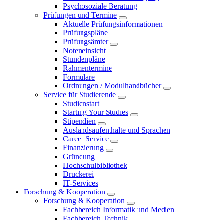
Psychosoziale Beratung
Prüfungen und Termine
Aktuelle Prüfungsinformationen
Prüfungspläne
Prüfungsämter
Noteneinsicht
Stundenpläne
Rahmentermine
Formulare
Ordnungen / Modulhandbücher
Service für Studierende
Studienstart
Starting Your Studies
Stipendien
Auslandsaufenthalte und Sprachen
Career Service
Finanzierung
Gründung
Hochschulbibliothek
Druckerei
IT-Services
Forschung & Kooperation
Forschung & Kooperation
Fachbereich Informatik und Medien
Fachbereich Technik