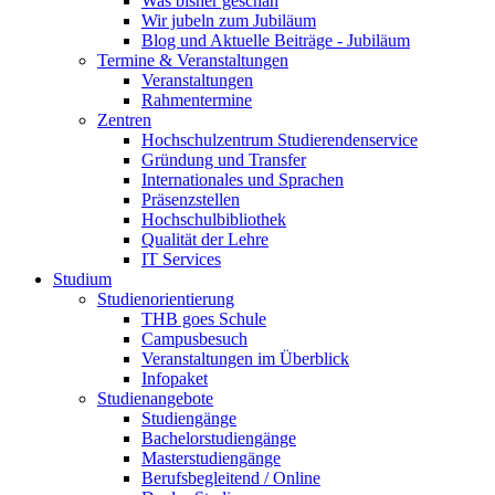
Was bisher geschah
Wir jubeln zum Jubiläum
Blog und Aktuelle Beiträge - Jubiläum
Termine & Veranstaltungen
Veranstaltungen
Rahmentermine
Zentren
Hochschulzentrum Studierendenservice
Gründung und Transfer
Internationales und Sprachen
Präsenzstellen
Hochschulbibliothek
Qualität der Lehre
IT Services
Studium
Studienorientierung
THB goes Schule
Campusbesuch
Veranstaltungen im Überblick
Infopaket
Studienangebote
Studiengänge
Bachelorstudiengänge
Masterstudiengänge
Berufsbegleitend / Online