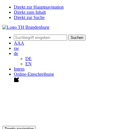
Direkt zur Hauptnavigation
Direkt zum Inhalt
Direkt zur Suche
Suchen
A
A
A
sw
de
DE
EN
Intern
Online-Einschreibung
Toggle navigation