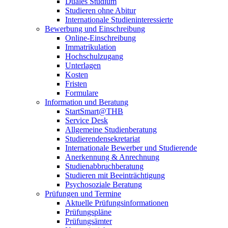
Duales Studium
Studieren ohne Abitur
Internationale Studieninteressierte
Bewerbung und Einschreibung
Online-Einschreibung
Immatrikulation
Hochschulzugang
Unterlagen
Kosten
Fristen
Formulare
Information und Beratung
StartSmart@THB
Service Desk
Allgemeine Studienberatung
Studierendensekretariat
Internationale Bewerber und Studierende
Anerkennung & Anrechnung
Studienabbruchberatung
Studieren mit Beeinträchtigung
Psychosoziale Beratung
Prüfungen und Termine
Aktuelle Prüfungsinformationen
Prüfungspläne
Prüfungsämter