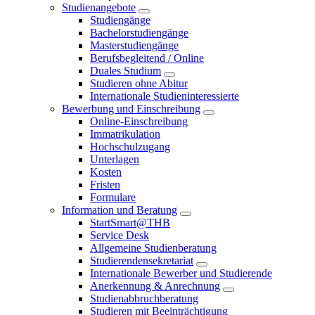
Studienangebote
Studiengänge
Bachelorstudiengänge
Masterstudiengänge
Berufsbegleitend / Online
Duales Studium
Studieren ohne Abitur
Internationale Studieninteressierte
Bewerbung und Einschreibung
Online-Einschreibung
Immatrikulation
Hochschulzugang
Unterlagen
Kosten
Fristen
Formulare
Information und Beratung
StartSmart@THB
Service Desk
Allgemeine Studienberatung
Studierendensekretariat
Internationale Bewerber und Studierende
Anerkennung & Anrechnung
Studienabbruchberatung
Studieren mit Beeinträchtigung