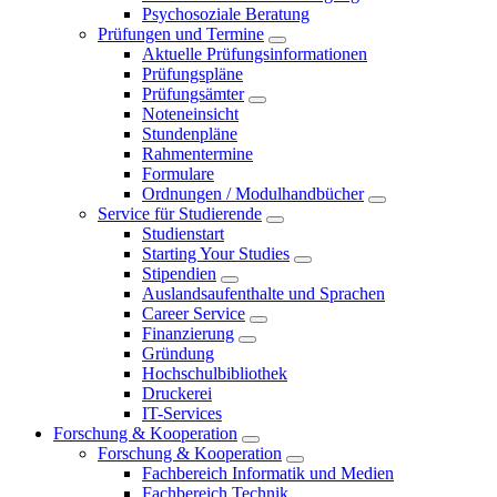
Psychosoziale Beratung
Prüfungen und Termine
Aktuelle Prüfungsinformationen
Prüfungspläne
Prüfungsämter
Noteneinsicht
Stundenpläne
Rahmentermine
Formulare
Ordnungen / Modulhandbücher
Service für Studierende
Studienstart
Starting Your Studies
Stipendien
Auslandsaufenthalte und Sprachen
Career Service
Finanzierung
Gründung
Hochschulbibliothek
Druckerei
IT-Services
Forschung & Kooperation
Forschung & Kooperation
Fachbereich Informatik und Medien
Fachbereich Technik