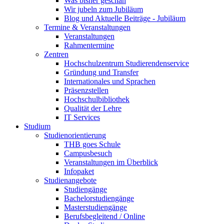
Was bisher geschah
Wir jubeln zum Jubiläum
Blog und Aktuelle Beiträge - Jubiläum
Termine & Veranstaltungen
Veranstaltungen
Rahmentermine
Zentren
Hochschulzentrum Studierendenservice
Gründung und Transfer
Internationales und Sprachen
Präsenzstellen
Hochschulbibliothek
Qualität der Lehre
IT Services
Studium
Studienorientierung
THB goes Schule
Campusbesuch
Veranstaltungen im Überblick
Infopaket
Studienangebote
Studiengänge
Bachelorstudiengänge
Masterstudiengänge
Berufsbegleitend / Online