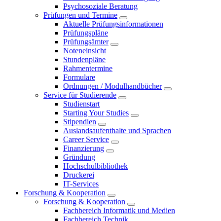
Psychosoziale Beratung
Prüfungen und Termine
Aktuelle Prüfungsinformationen
Prüfungspläne
Prüfungsämter
Noteneinsicht
Stundenpläne
Rahmentermine
Formulare
Ordnungen / Modulhandbücher
Service für Studierende
Studienstart
Starting Your Studies
Stipendien
Auslandsaufenthalte und Sprachen
Career Service
Finanzierung
Gründung
Hochschulbibliothek
Druckerei
IT-Services
Forschung & Kooperation
Forschung & Kooperation
Fachbereich Informatik und Medien
Fachbereich Technik