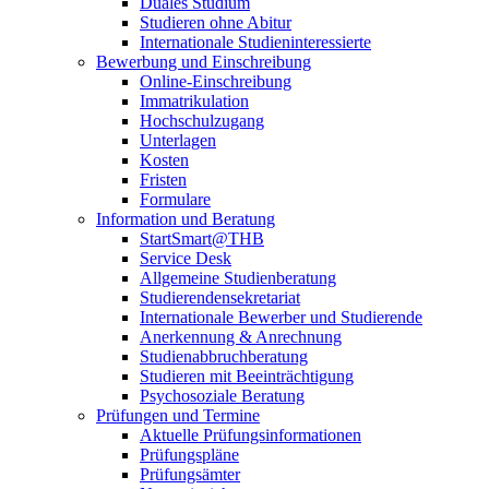
Duales Studium
Studieren ohne Abitur
Internationale Studieninteressierte
Bewerbung und Einschreibung
Online-Einschreibung
Immatrikulation
Hochschulzugang
Unterlagen
Kosten
Fristen
Formulare
Information und Beratung
StartSmart@THB
Service Desk
Allgemeine Studienberatung
Studierendensekretariat
Internationale Bewerber und Studierende
Anerkennung & Anrechnung
Studienabbruchberatung
Studieren mit Beeinträchtigung
Psychosoziale Beratung
Prüfungen und Termine
Aktuelle Prüfungsinformationen
Prüfungspläne
Prüfungsämter