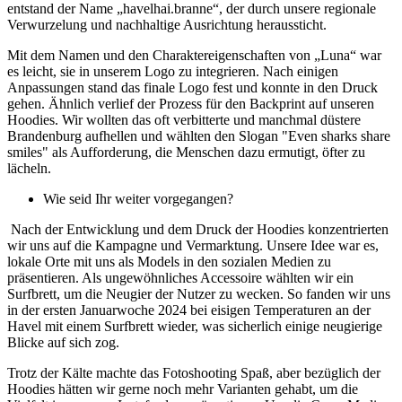
entstand der Name „havelhai.branne“, der durch unsere regionale
Verwurzelung und nachhaltige Ausrichtung heraussticht.
Mit dem Namen und den Charaktereigenschaften von „Luna“ war
es leicht, sie in unserem Logo zu integrieren. Nach einigen
Anpassungen stand das finale Logo fest und konnte in den Druck
gehen. Ähnlich verlief der Prozess für den Backprint auf unseren
Hoodies. Wir wollten das oft verbitterte und manchmal düstere
Brandenburg aufhellen und wählten den Slogan "Even sharks share
smiles" als Aufforderung, die Menschen dazu ermutigt, öfter zu
lächeln.
Wie seid Ihr weiter vorgegangen?
Nach der Entwicklung und dem Druck der Hoodies konzentrierten
wir uns auf die Kampagne und Vermarktung. Unsere Idee war es,
lokale Orte mit uns als Models in den sozialen Medien zu
präsentieren. Als ungewöhnliches Accessoire wählten wir ein
Surfbrett, um die Neugier der Nutzer zu wecken. So fanden wir uns
in der ersten Januarwoche 2024 bei eisigen Temperaturen an der
Havel mit einem Surfbrett wieder, was sicherlich einige neugierige
Blicke auf sich zog.
Trotz der Kälte machte das Fotoshooting Spaß, aber bezüglich der
Hoodies hätten wir gerne noch mehr Varianten gehabt, um die