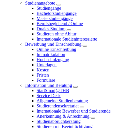
Studienangebote
Studiengänge
Bachelorstudiengänge
Masterstudiengänge
Berufsbegleitend / Online
Duales Studium
Studieren ohne Abitur
Internationale Studieninteressierte
Bewerbung und Einschreibung
Online-Einschreibung
Immatrikulation
Hochschulzugang
Unterlagen
Kosten
Fristen
Formulare
Information und Beratung
StartSmart@THB
Service Desk
Allgemeine Studienberatung
Studierendensekretariat
Internationale Bewerber und Studierende
Anerkennung & Anrechnung
Studienabbruchberatung
Studieren mit Beeinträchtigung