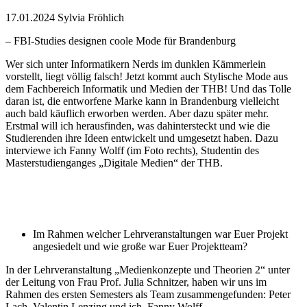
17.01.2024
Sylvia Fröhlich
– FBI-Studies designen coole Mode für Brandenburg
Wer sich unter Informatikern Nerds im dunklen Kämmerlein
vorstellt, liegt völlig falsch! Jetzt kommt auch Stylische Mode aus
dem Fachbereich Informatik und Medien der THB! Und das Tolle
daran ist, die entworfene Marke kann in Brandenburg vielleicht
auch bald käuflich erworben werden. Aber dazu später mehr.
Erstmal will ich herausfinden, was dahintersteckt und wie die
Studierenden ihre Ideen entwickelt und umgesetzt haben. Dazu
interviewe ich Fanny Wolff (im Foto rechts), Studentin des
Masterstudienganges „Digitale Medien“ der THB.
Im Rahmen welcher Lehrveranstaltungen war Euer Projekt
angesiedelt und wie große war Euer Projektteam?
In der Lehrveranstaltung „Medienkonzepte und Theorien 2“ unter
der Leitung von Frau Prof. Julia Schnitzer, haben wir uns im
Rahmen des ersten Semesters als Team zusammengefunden: Peter
Lach, Valentin Lenzing und ich, Fanny Wolff.