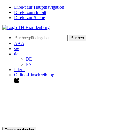
Direkt zur Hauptnavigation
Direkt zum Inhalt
Direkt zur Suche
Suchen
A
A
A
sw
de
DE
EN
Intern
Online-Einschreibung
Toggle navigation