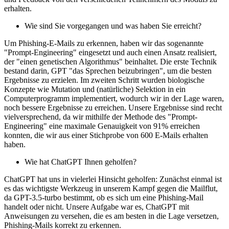
erhalten.
Wie sind Sie vorgegangen und was haben Sie erreicht?
Um Phishing-E-Mails zu erkennen, haben wir das sogenannte
"Prompt-Engineering" eingesetzt und auch einen Ansatz realisiert,
der "einen genetischen Algorithmus" beinhaltet. Die erste Technik
bestand darin, GPT "das Sprechen beizubringen", um die besten
Ergebnisse zu erzielen. Im zweiten Schritt wurden biologische
Konzepte wie Mutation und (natürliche) Selektion in ein
Computerprogramm implementiert, wodurch wir in der Lage waren,
noch bessere Ergebnisse zu erreichen. Unsere Ergebnisse sind recht
vielversprechend, da wir mithilfe der Methode des "Prompt-
Engineering" eine maximale Genauigkeit von 91% erreichen
konnten, die wir aus einer Stichprobe von 600 E-Mails erhalten
haben.
Wie hat ChatGPT Ihnen geholfen?
ChatGPT hat uns in vielerlei Hinsicht geholfen: Zunächst einmal ist
es das wichtigste Werkzeug in unserem Kampf gegen die Mailflut,
da GPT-3.5-turbo bestimmt, ob es sich um eine Phishing-Mail
handelt oder nicht. Unsere Aufgabe war es, ChatGPT mit
Anweisungen zu versehen, die es am besten in die Lage versetzen,
Phishing-Mails korrekt zu erkennen.