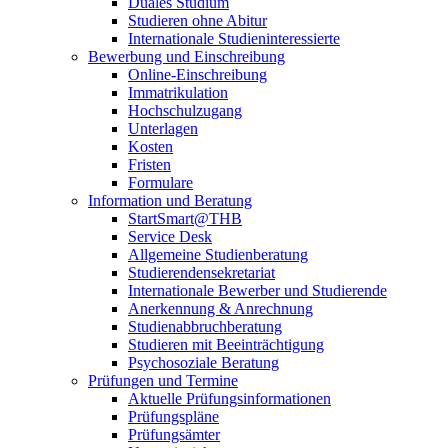
Duales Studium
Studieren ohne Abitur
Internationale Studieninteressierte
Bewerbung und Einschreibung
Online-Einschreibung
Immatrikulation
Hochschulzugang
Unterlagen
Kosten
Fristen
Formulare
Information und Beratung
StartSmart@THB
Service Desk
Allgemeine Studienberatung
Studierendensekretariat
Internationale Bewerber und Studierende
Anerkennung & Anrechnung
Studienabbruchberatung
Studieren mit Beeinträchtigung
Psychosoziale Beratung
Prüfungen und Termine
Aktuelle Prüfungsinformationen
Prüfungspläne
Prüfungsämter