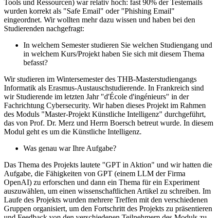
Tools und Ressourcen) war relativ hoch: fast 90% der Testemails
wurden korrekt als "Safe Email" oder "Phishing Email"
eingeordnet. Wir wollten mehr dazu wissen und haben bei den
Studierenden nachgefragt:
In welchem Semester studieren Sie welchen Studiengang und
in welchem Kurs/Projekt haben Sie sich mit diesem Thema
befasst?
Wir studieren im Wintersemester des THB-Masterstudiengangs
Informatik als Erasmus-Austauschstudierende. In Frankreich sind
wir Studierende im letzten Jahr "d'École d'ingénieurs" in der
Fachrichtung Cybersecurity. Wir haben dieses Projekt im Rahmen
des Moduls "Master-Projekt Künstliche Intelligenz" durchgeführt,
das von Prof. Dr. Merz und Herrn Boersch betreut wurde. In diesem
Modul geht es um die Künstliche Intelligenz.
Was genau war Ihre Aufgabe?
Das Thema des Projekts lautete "GPT in Aktion" und wir hatten die
Aufgabe, die Fähigkeiten von GPT (einem LLM der Firma
OpenAI) zu erforschen und dann ein Thema für ein Experiment
auszuwählen, um einen wissenschaftlichen Artikel zu schreiben. Im
Laufe des Projekts wurden mehrere Treffen mit den verschiedenen
Gruppen organisiert, um den Fortschritt des Projekts zu präsentieren
und Feedback von den verschiedenen Teilnehmern des Moduls zu