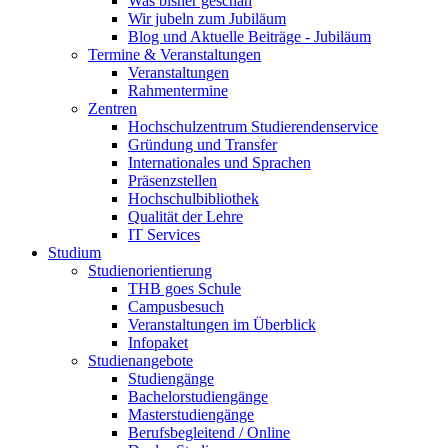
Was bisher geschah
Wir jubeln zum Jubiläum
Blog und Aktuelle Beiträge - Jubiläum
Termine & Veranstaltungen
Veranstaltungen
Rahmentermine
Zentren
Hochschulzentrum Studierendenservice
Gründung und Transfer
Internationales und Sprachen
Präsenzstellen
Hochschulbibliothek
Qualität der Lehre
IT Services
Studium
Studienorientierung
THB goes Schule
Campusbesuch
Veranstaltungen im Überblick
Infopaket
Studienangebote
Studiengänge
Bachelorstudiengänge
Masterstudiengänge
Berufsbegleitend / Online