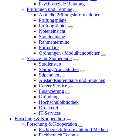
Psychosoziale Beratung
Prüfungen und Termine
Aktuelle Prüfungsinformationen
Prüfungspläne
Prüfungsämter
Noteneinsicht
Stundenpläne
Rahmentermine
Formulare
Ordnungen / Modulhandbücher
Service für Studierende
Studienstart
Starting Your Studies
Stipendien
Auslandsaufenthalte und Sprachen
Career Service
Finanzierung
Gründung
Hochschulbibliothek
Druckerei
IT-Services
Forschung & Kooperation
Forschung & Kooperation
Fachbereich Informatik und Medien
Fachbereich Technik