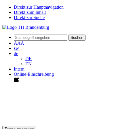
Direkt zur Hauptnavigation
Direkt zum Inhalt
Direkt zur Suche
Suchen
A
A
A
sw
de
DE
EN
Intern
Online-Einschreibung
Toggle navigation