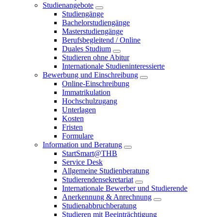
Studienangebote
Studiengänge
Bachelorstudiengänge
Masterstudiengänge
Berufsbegleitend / Online
Duales Studium
Studieren ohne Abitur
Internationale Studieninteressierte
Bewerbung und Einschreibung
Online-Einschreibung
Immatrikulation
Hochschulzugang
Unterlagen
Kosten
Fristen
Formulare
Information und Beratung
StartSmart@THB
Service Desk
Allgemeine Studienberatung
Studierendensekretariat
Internationale Bewerber und Studierende
Anerkennung & Anrechnung
Studienabbruchberatung
Studieren mit Beeinträchtigung