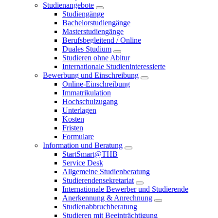
Studienangebote
Studiengänge
Bachelorstudiengänge
Masterstudiengänge
Berufsbegleitend / Online
Duales Studium
Studieren ohne Abitur
Internationale Studieninteressierte
Bewerbung und Einschreibung
Online-Einschreibung
Immatrikulation
Hochschulzugang
Unterlagen
Kosten
Fristen
Formulare
Information und Beratung
StartSmart@THB
Service Desk
Allgemeine Studienberatung
Studierendensekretariat
Internationale Bewerber und Studierende
Anerkennung & Anrechnung
Studienabbruchberatung
Studieren mit Beeinträchtigung