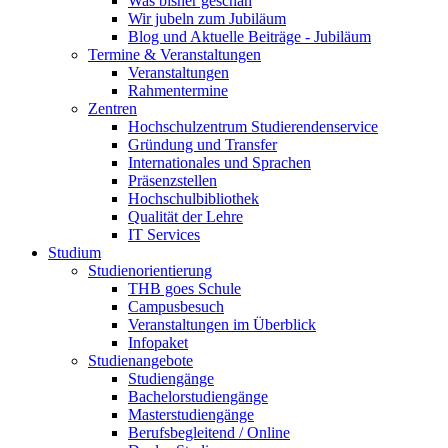
Was bisher geschah
Wir jubeln zum Jubiläum
Blog und Aktuelle Beiträge - Jubiläum
Termine & Veranstaltungen
Veranstaltungen
Rahmentermine
Zentren
Hochschulzentrum Studierendenservice
Gründung und Transfer
Internationales und Sprachen
Präsenzstellen
Hochschulbibliothek
Qualität der Lehre
IT Services
Studium
Studienorientierung
THB goes Schule
Campusbesuch
Veranstaltungen im Überblick
Infopaket
Studienangebote
Studiengänge
Bachelorstudiengänge
Masterstudiengänge
Berufsbegleitend / Online