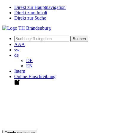
Direkt zur Hauptnavigation
Direkt zum Inhalt
Direkt zur Suche
Suchen
A
A
A
sw
de
DE
EN
Intern
Online-Einschreibung
Toggle navigation