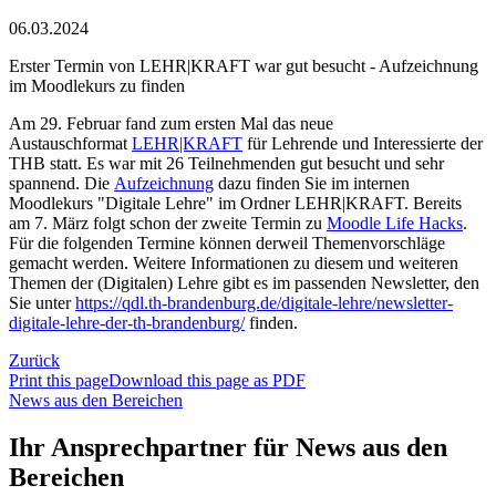
06.03.2024
Erster Termin von LEHR|KRAFT war gut besucht - Aufzeichnung
im Moodlekurs zu finden
Am 29. Februar fand zum ersten Mal das neue
Austauschformat
LEHR|KRAFT
für Lehrende und Interessierte der
THB statt. Es war mit 26 Teilnehmenden gut besucht und sehr
spannend. Die
Aufzeichnung
dazu finden Sie im internen
Moodlekurs "Digitale Lehre" im Ordner LEHR|KRAFT. Bereits
am 7. März folgt schon der zweite Termin zu
Moodle Life Hacks
.
Für die folgenden Termine können derweil Themenvorschläge
gemacht werden. Weitere Informationen zu diesem und weiteren
Themen der (Digitalen) Lehre gibt es im passenden Newsletter, den
Sie unter
https://qdl.th-brandenburg.de/digitale-lehre/newsletter-
digitale-lehre-der-th-brandenburg/
finden.
Zurück
Print this page
Download this page as PDF
News aus den Bereichen
Ihr Ansprechpartner für News aus den
Bereichen