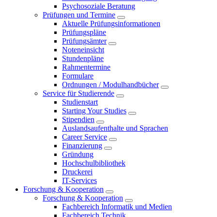
Psychosoziale Beratung
Prüfungen und Termine
Aktuelle Prüfungsinformationen
Prüfungspläne
Prüfungsämter
Noteneinsicht
Stundenpläne
Rahmentermine
Formulare
Ordnungen / Modulhandbücher
Service für Studierende
Studienstart
Starting Your Studies
Stipendien
Auslandsaufenthalte und Sprachen
Career Service
Finanzierung
Gründung
Hochschulbibliothek
Druckerei
IT-Services
Forschung & Kooperation
Forschung & Kooperation
Fachbereich Informatik und Medien
Fachbereich Technik