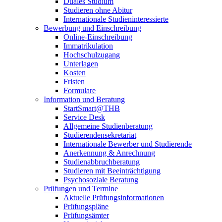
Duales Studium
Studieren ohne Abitur
Internationale Studieninteressierte
Bewerbung und Einschreibung
Online-Einschreibung
Immatrikulation
Hochschulzugang
Unterlagen
Kosten
Fristen
Formulare
Information und Beratung
StartSmart@THB
Service Desk
Allgemeine Studienberatung
Studierendensekretariat
Internationale Bewerber und Studierende
Anerkennung & Anrechnung
Studienabbruchberatung
Studieren mit Beeinträchtigung
Psychosoziale Beratung
Prüfungen und Termine
Aktuelle Prüfungsinformationen
Prüfungspläne
Prüfungsämter