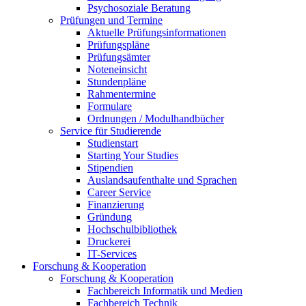
Psychosoziale Beratung
Prüfungen und Termine
Aktuelle Prüfungsinformationen
Prüfungspläne
Prüfungsämter
Noteneinsicht
Stundenpläne
Rahmentermine
Formulare
Ordnungen / Modulhandbücher
Service für Studierende
Studienstart
Starting Your Studies
Stipendien
Auslandsaufenthalte und Sprachen
Career Service
Finanzierung
Gründung
Hochschulbibliothek
Druckerei
IT-Services
Forschung & Kooperation
Forschung & Kooperation
Fachbereich Informatik und Medien
Fachbereich Technik