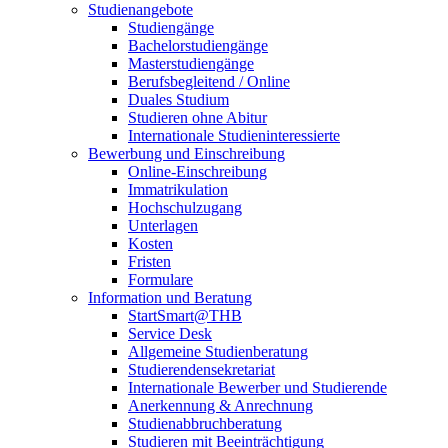
Studienangebote
Studiengänge
Bachelorstudiengänge
Masterstudiengänge
Berufsbegleitend / Online
Duales Studium
Studieren ohne Abitur
Internationale Studieninteressierte
Bewerbung und Einschreibung
Online-Einschreibung
Immatrikulation
Hochschulzugang
Unterlagen
Kosten
Fristen
Formulare
Information und Beratung
StartSmart@THB
Service Desk
Allgemeine Studienberatung
Studierendensekretariat
Internationale Bewerber und Studierende
Anerkennung & Anrechnung
Studienabbruchberatung
Studieren mit Beeinträchtigung