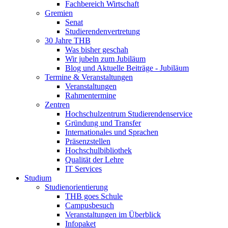
Fachbereich Wirtschaft
Gremien
Senat
Studierendenvertretung
30 Jahre THB
Was bisher geschah
Wir jubeln zum Jubiläum
Blog und Aktuelle Beiträge - Jubiläum
Termine & Veranstaltungen
Veranstaltungen
Rahmentermine
Zentren
Hochschulzentrum Studierendenservice
Gründung und Transfer
Internationales und Sprachen
Präsenzstellen
Hochschulbibliothek
Qualität der Lehre
IT Services
Studium
Studienorientierung
THB goes Schule
Campusbesuch
Veranstaltungen im Überblick
Infopaket