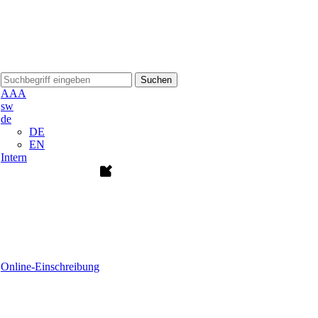
Suchen
A
A
A
sw
de
DE
EN
Intern
Online-Einschreibung