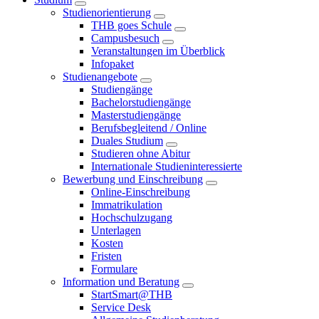
Studienorientierung
THB goes Schule
Campusbesuch
Veranstaltungen im Überblick
Infopaket
Studienangebote
Studiengänge
Bachelorstudiengänge
Masterstudiengänge
Berufsbegleitend / Online
Duales Studium
Studieren ohne Abitur
Internationale Studieninteressierte
Bewerbung und Einschreibung
Online-Einschreibung
Immatrikulation
Hochschulzugang
Unterlagen
Kosten
Fristen
Formulare
Information und Beratung
StartSmart@THB
Service Desk