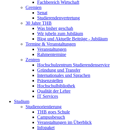
Fachbereich Wirtschaft
Gremien
Senat
Studierendenvertretung
30 Jahre THB
Was bisher geschah
Wir jubeln zum Jubiläum
Blog und Aktuelle Beiträge - Jubiläum
Termine & Veranstaltungen
Veranstaltungen
Rahmentermine
Zentren
Hochschulzentrum Studierendenservice
Gründung und Transfer
Internationales und Sprachen
Präsenzstellen
Hochschulbibliothek
Qualität der Lehre
IT Services
Studium
Studienorientierung
THB goes Schule
Campusbesuch
Veranstaltungen im Überblick
Infopaket