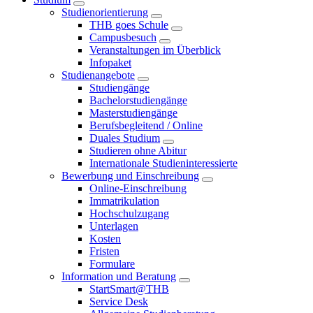
Studienorientierung
THB goes Schule
Campusbesuch
Veranstaltungen im Überblick
Infopaket
Studienangebote
Studiengänge
Bachelorstudiengänge
Masterstudiengänge
Berufsbegleitend / Online
Duales Studium
Studieren ohne Abitur
Internationale Studieninteressierte
Bewerbung und Einschreibung
Online-Einschreibung
Immatrikulation
Hochschulzugang
Unterlagen
Kosten
Fristen
Formulare
Information und Beratung
StartSmart@THB
Service Desk