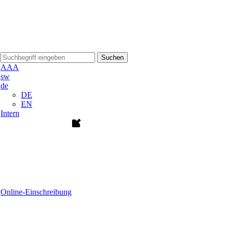
Suchen
A
A
A
sw
de
DE
EN
Intern
Online-Einschreibung