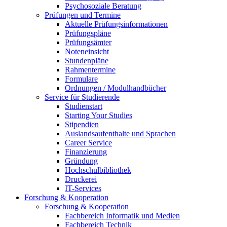
Psychosoziale Beratung
Prüfungen und Termine
Aktuelle Prüfungsinformationen
Prüfungspläne
Prüfungsämter
Noteneinsicht
Stundenpläne
Rahmentermine
Formulare
Ordnungen / Modulhandbücher
Service für Studierende
Studienstart
Starting Your Studies
Stipendien
Auslandsaufenthalte und Sprachen
Career Service
Finanzierung
Gründung
Hochschulbibliothek
Druckerei
IT-Services
Forschung & Kooperation
Forschung & Kooperation
Fachbereich Informatik und Medien
Fachbereich Technik