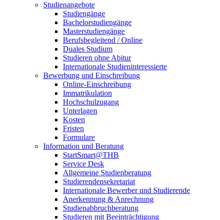
Studienangebote
Studiengänge
Bachelorstudiengänge
Masterstudiengänge
Berufsbegleitend / Online
Duales Studium
Studieren ohne Abitur
Internationale Studieninteressierte
Bewerbung und Einschreibung
Online-Einschreibung
Immatrikulation
Hochschulzugang
Unterlagen
Kosten
Fristen
Formulare
Information und Beratung
StartSmart@THB
Service Desk
Allgemeine Studienberatung
Studierendensekretariat
Internationale Bewerber und Studierende
Anerkennung & Anrechnung
Studienabbruchberatung
Studieren mit Beeinträchtigung