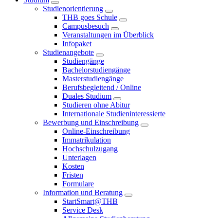
Studienorientierung
THB goes Schule
Campusbesuch
Veranstaltungen im Überblick
Infopaket
Studienangebote
Studiengänge
Bachelorstudiengänge
Masterstudiengänge
Berufsbegleitend / Online
Duales Studium
Studieren ohne Abitur
Internationale Studieninteressierte
Bewerbung und Einschreibung
Online-Einschreibung
Immatrikulation
Hochschulzugang
Unterlagen
Kosten
Fristen
Formulare
Information und Beratung
StartSmart@THB
Service Desk