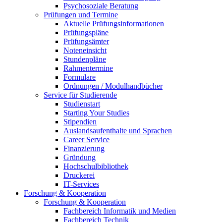
Psychosoziale Beratung
Prüfungen und Termine
Aktuelle Prüfungsinformationen
Prüfungspläne
Prüfungsämter
Noteneinsicht
Stundenpläne
Rahmentermine
Formulare
Ordnungen / Modulhandbücher
Service für Studierende
Studienstart
Starting Your Studies
Stipendien
Auslandsaufenthalte und Sprachen
Career Service
Finanzierung
Gründung
Hochschulbibliothek
Druckerei
IT-Services
Forschung & Kooperation
Forschung & Kooperation
Fachbereich Informatik und Medien
Fachbereich Technik