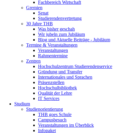
Fachbereich Wirtschaft
Gremien
Senat
Studierendenvertretung
30 Jahre THB
Was bisher geschah
Wir jubeln zum Jubiläum
Blog und Aktuelle Beiträge - Jubiläum
Termine & Veranstaltungen
Veranstaltungen
Rahmentermine
Zentren
Hochschulzentrum Studierendenservice
Gründung und Transfer
Internationales und Sprachen
Präsenzstellen
Hochschulbibliothek
Qualität der Lehre
IT Services
Studium
Studienorientierung
THB goes Schule
Campusbesuch
Veranstaltungen im Überblick
Infopaket