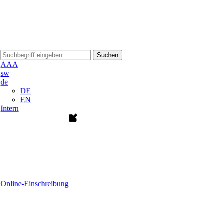
Suchen
A
A
A
sw
de
DE
EN
Intern
Online-Einschreibung