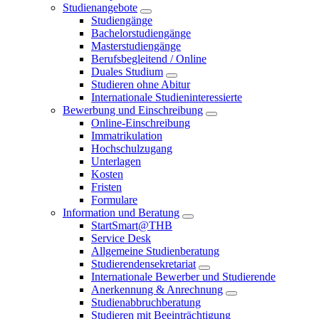
Studienangebote
Studiengänge
Bachelorstudiengänge
Masterstudiengänge
Berufsbegleitend / Online
Duales Studium
Studieren ohne Abitur
Internationale Studieninteressierte
Bewerbung und Einschreibung
Online-Einschreibung
Immatrikulation
Hochschulzugang
Unterlagen
Kosten
Fristen
Formulare
Information und Beratung
StartSmart@THB
Service Desk
Allgemeine Studienberatung
Studierendensekretariat
Internationale Bewerber und Studierende
Anerkennung & Anrechnung
Studienabbruchberatung
Studieren mit Beeinträchtigung