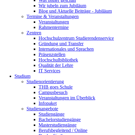
Was bisher geschah
Wir jubeln zum Jubiläum
Blog und Aktuelle Beiträge - Jubiläum
Termine & Veranstaltungen
Veranstaltungen
Rahmentermine
Zentren
Hochschulzentrum Studierendenservice
Gründung und Transfer
Internationales und Sprachen
Präsenzstellen
Hochschulbibliothek
Qualität der Lehre
IT Services
Studium
Studienorientierung
THB goes Schule
Campusbesuch
Veranstaltungen im Überblick
Infopaket
Studienangebote
Studiengänge
Bachelorstudiengänge
Masterstudiengänge
Berufsbegleitend / Online