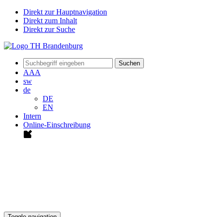
Direkt zur Hauptnavigation
Direkt zum Inhalt
Direkt zur Suche
Suchen
A
A
A
sw
de
DE
EN
Intern
Online-Einschreibung
Toggle navigation