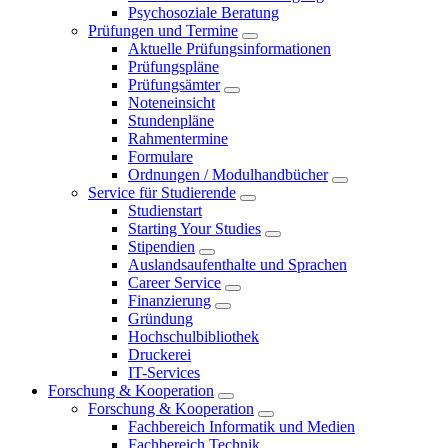
Psychosoziale Beratung
Prüfungen und Termine
Aktuelle Prüfungsinformationen
Prüfungspläne
Prüfungsämter
Noteneinsicht
Stundenpläne
Rahmentermine
Formulare
Ordnungen / Modulhandbücher
Service für Studierende
Studienstart
Starting Your Studies
Stipendien
Auslandsaufenthalte und Sprachen
Career Service
Finanzierung
Gründung
Hochschulbibliothek
Druckerei
IT-Services
Forschung & Kooperation
Forschung & Kooperation
Fachbereich Informatik und Medien
Fachbereich Technik