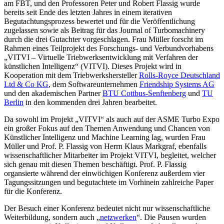
am FBT, und den Professoren Peter und Robert Flassig wurde
bereits seit Ende des letzten Jahres in einem iterativen
Begutachtungsprozess bewertet und für die Veröffentlichung
zugelassen sowie als Beitrag für das Journal of Turbomachinery
durch die drei Gutachter vorgeschlagen. Frau Müller forscht im
Rahmen eines Teilprojekt des Forschungs- und Verbundvorhabens
„VITVI – Virtuelle Triebwerksentwicklung mit Verfahren der
künstlichen Intelligenz“ (VITVI). Dieses Projekt wird in
Kooperation mit dem Triebwerkshersteller
Rolls-Royce Deutschland
Ltd & Co KG
, dem Softwareunternehmen
Friendship Systems AG
und den akademischen Partner
BTU Cottbus-Senftenberg
und
TU
Berlin
in den kommenden drei Jahren bearbeitet.
Da sowohl im Projekt „VITVI“ als auch auf der ASME Turbo Expo
ein großer Fokus auf den Themen Anwendung und Chancen von
Künstlicher Intelligenz und Machine Learning lag, wurden Frau
Müller und Prof. P. Flassig von Herrn Klaus Markgraf, ebenfalls
wissenschaftlicher Mitarbeiter im Projekt VITVI, begleitet, welcher
sich genau mit diesen Themen beschäftigt. Prof. P. Flassig
organsierte während der einwöchigen Konferenz außerdem vier
Tagungssitzungen und begutachtete im Vorhinein zahlreiche Paper
für die Konferenz.
Der Besuch einer Konferenz bedeutet nicht nur wissenschaftliche
Weiterbildung, sondern auch „
netzwerken
“. Die Pausen wurden