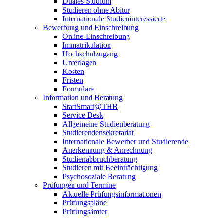
Duales Studium
Studieren ohne Abitur
Internationale Studieninteressierte
Bewerbung und Einschreibung
Online-Einschreibung
Immatrikulation
Hochschulzugang
Unterlagen
Kosten
Fristen
Formulare
Information und Beratung
StartSmart@THB
Service Desk
Allgemeine Studienberatung
Studierendensekretariat
Internationale Bewerber und Studierende
Anerkennung & Anrechnung
Studienabbruchberatung
Studieren mit Beeinträchtigung
Psychosoziale Beratung
Prüfungen und Termine
Aktuelle Prüfungsinformationen
Prüfungspläne
Prüfungsämter