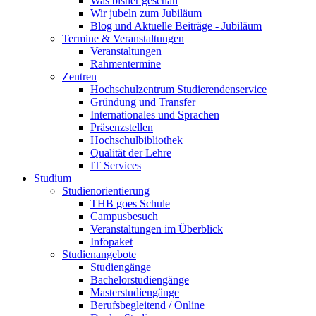
Was bisher geschah
Wir jubeln zum Jubiläum
Blog und Aktuelle Beiträge - Jubiläum
Termine & Veranstaltungen
Veranstaltungen
Rahmentermine
Zentren
Hochschulzentrum Studierendenservice
Gründung und Transfer
Internationales und Sprachen
Präsenzstellen
Hochschulbibliothek
Qualität der Lehre
IT Services
Studium
Studienorientierung
THB goes Schule
Campusbesuch
Veranstaltungen im Überblick
Infopaket
Studienangebote
Studiengänge
Bachelorstudiengänge
Masterstudiengänge
Berufsbegleitend / Online