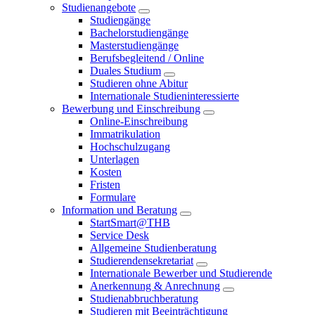
Studienangebote
Studiengänge
Bachelorstudiengänge
Masterstudiengänge
Berufsbegleitend / Online
Duales Studium
Studieren ohne Abitur
Internationale Studieninteressierte
Bewerbung und Einschreibung
Online-Einschreibung
Immatrikulation
Hochschulzugang
Unterlagen
Kosten
Fristen
Formulare
Information und Beratung
StartSmart@THB
Service Desk
Allgemeine Studienberatung
Studierendensekretariat
Internationale Bewerber und Studierende
Anerkennung & Anrechnung
Studienabbruchberatung
Studieren mit Beeinträchtigung