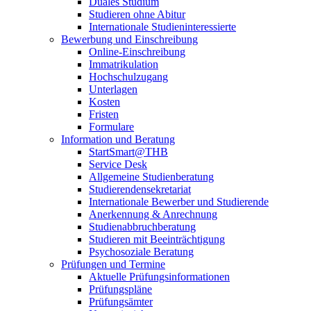
Duales Studium
Studieren ohne Abitur
Internationale Studieninteressierte
Bewerbung und Einschreibung
Online-Einschreibung
Immatrikulation
Hochschulzugang
Unterlagen
Kosten
Fristen
Formulare
Information und Beratung
StartSmart@THB
Service Desk
Allgemeine Studienberatung
Studierendensekretariat
Internationale Bewerber und Studierende
Anerkennung & Anrechnung
Studienabbruchberatung
Studieren mit Beeinträchtigung
Psychosoziale Beratung
Prüfungen und Termine
Aktuelle Prüfungsinformationen
Prüfungspläne
Prüfungsämter