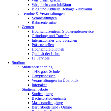
Was bisher geschah
Wir jubeln zum Jubiläum
Blog und Aktuelle Beiträge - Jubiläum
Termine & Veranstaltungen
Veranstaltungen
Rahmentermine
Zentren
Hochschulzentrum Studierendenservice
Gründung und Transfer
Internationales und Sprachen
Präsenzstellen
Hochschulbibliothek
Qualität der Lehre
IT Services
Studium
Studienorientierung
THB goes Schule
Campusbesuch
Veranstaltungen im Überblick
Infopaket
Studienangebote
Studiengänge
Bachelorstudiengänge
Masterstudiengänge
Berufsbegleitend / Online