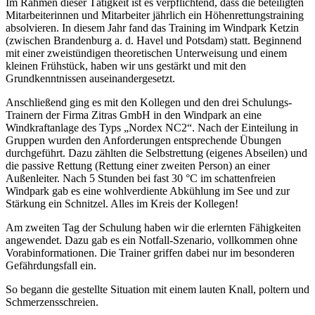
Im Rahmen dieser Tätigkeit ist es verpflichtend, dass die beteiligten
Mitarbeiterinnen und Mitarbeiter jährlich ein Höhenrettungstraining
absolvieren. In diesem Jahr fand das Training im Windpark Ketzin
(zwischen Brandenburg a. d. Havel und Potsdam) statt. Beginnend
mit einer zweistündigen theoretischen Unterweisung und einem
kleinen Frühstück, haben wir uns gestärkt und mit den
Grundkenntnissen auseinandergesetzt.
Anschließend ging es mit den Kollegen und den drei Schulungs-
Trainern der Firma Zitras GmbH in den Windpark an eine
Windkraftanlage des Typs „Nordex NC2“. Nach der Einteilung in
Gruppen wurden den Anforderungen entsprechende Übungen
durchgeführt. Dazu zählten die Selbstrettung (eigenes Abseilen) und
die passive Rettung (Rettung einer zweiten Person) an einer
Außenleiter. Nach 5 Stunden bei fast 30 °C im schattenfreien
Windpark gab es eine wohlverdiente Abkühlung im See und zur
Stärkung ein Schnitzel. Alles im Kreis der Kollegen!
Am zweiten Tag der Schulung haben wir die erlernten Fähigkeiten
angewendet. Dazu gab es ein Notfall-Szenario, vollkommen ohne
Vorabinformationen. Die Trainer griffen dabei nur im besonderen
Gefährdungsfall ein.
So begann die gestellte Situation mit einem lauten Knall, poltern und
Schmerzensschreien.