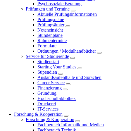
Psychosoziale Beratung
Prüfungen und Termine
Aktuelle Prüfungsinformationen
Prüfungspläne
Prüfungsämter
Noteneinsicht
Stundenpläne
Rahmentermine
Formulare
Ordnungen / Modulhandbücher
Service für Studierende
Studienstart
Starting Your Studies
Stipendien
Auslandsaufenthalte und Sprachen
Career Service
Finanzierung
Gründung
Hochschulbibliothek
Druckerei
IT-Services
Forschung & Kooperation
Forschung & Kooperation
Fachbereich Informatik und Medien
Fachbereich Technik