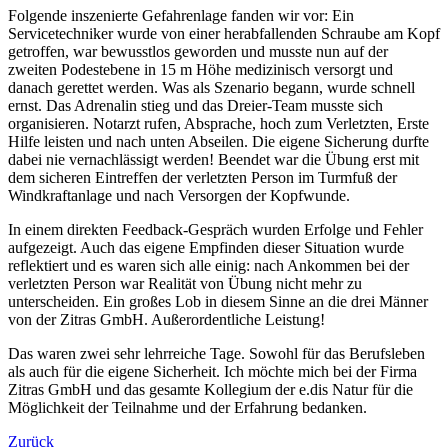
Folgende inszenierte Gefahrenlage fanden wir vor: Ein
Servicetechniker wurde von einer herabfallenden Schraube am Kopf
getroffen, war bewusstlos geworden und musste nun auf der
zweiten Podestebene in 15 m Höhe medizinisch versorgt und
danach gerettet werden. Was als Szenario begann, wurde schnell
ernst. Das Adrenalin stieg und das Dreier-Team musste sich
organisieren. Notarzt rufen, Absprache, hoch zum Verletzten, Erste
Hilfe leisten und nach unten Abseilen. Die eigene Sicherung durfte
dabei nie vernachlässigt werden! Beendet war die Übung erst mit
dem sicheren Eintreffen der verletzten Person im Turmfuß der
Windkraftanlage und nach Versorgen der Kopfwunde.
In einem direkten Feedback-Gespräch wurden Erfolge und Fehler
aufgezeigt. Auch das eigene Empfinden dieser Situation wurde
reflektiert und es waren sich alle einig: nach Ankommen bei der
verletzten Person war Realität von Übung nicht mehr zu
unterscheiden. Ein großes Lob in diesem Sinne an die drei Männer
von der Zitras GmbH. Außerordentliche Leistung!
Das waren zwei sehr lehrreiche Tage. Sowohl für das Berufsleben
als auch für die eigene Sicherheit. Ich möchte mich bei der Firma
Zitras GmbH und das gesamte Kollegium der e.dis Natur für die
Möglichkeit der Teilnahme und der Erfahrung bedanken.
Zurück