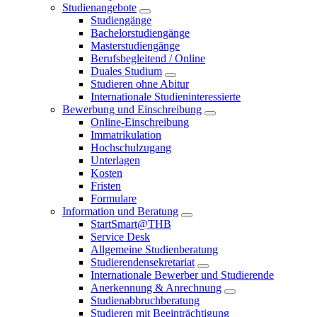
Studienangebote
Studiengänge
Bachelorstudiengänge
Masterstudiengänge
Berufsbegleitend / Online
Duales Studium
Studieren ohne Abitur
Internationale Studieninteressierte
Bewerbung und Einschreibung
Online-Einschreibung
Immatrikulation
Hochschulzugang
Unterlagen
Kosten
Fristen
Formulare
Information und Beratung
StartSmart@THB
Service Desk
Allgemeine Studienberatung
Studierendensekretariat
Internationale Bewerber und Studierende
Anerkennung & Anrechnung
Studienabbruchberatung
Studieren mit Beeinträchtigung