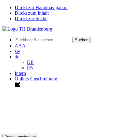
Direkt zur Hauptnavigation
Direkt zum Inhalt
Direkt zur Suche
Suchen
A
A
A
sw
de
DE
EN
Intern
Online-Einschreibung
Toggle navigation