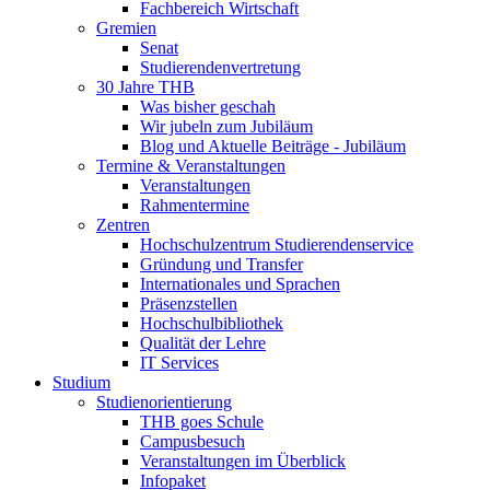
Fachbereich Wirtschaft
Gremien
Senat
Studierendenvertretung
30 Jahre THB
Was bisher geschah
Wir jubeln zum Jubiläum
Blog und Aktuelle Beiträge - Jubiläum
Termine & Veranstaltungen
Veranstaltungen
Rahmentermine
Zentren
Hochschulzentrum Studierendenservice
Gründung und Transfer
Internationales und Sprachen
Präsenzstellen
Hochschulbibliothek
Qualität der Lehre
IT Services
Studium
Studienorientierung
THB goes Schule
Campusbesuch
Veranstaltungen im Überblick
Infopaket