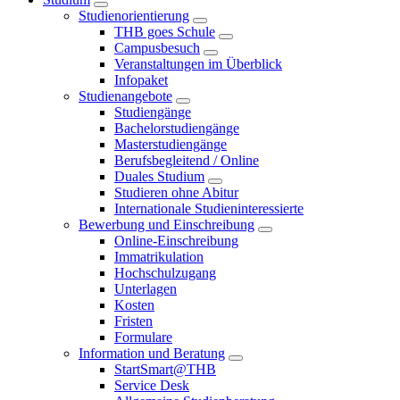
Studienorientierung
THB goes Schule
Campusbesuch
Veranstaltungen im Überblick
Infopaket
Studienangebote
Studiengänge
Bachelorstudiengänge
Masterstudiengänge
Berufsbegleitend / Online
Duales Studium
Studieren ohne Abitur
Internationale Studieninteressierte
Bewerbung und Einschreibung
Online-Einschreibung
Immatrikulation
Hochschulzugang
Unterlagen
Kosten
Fristen
Formulare
Information und Beratung
StartSmart@THB
Service Desk