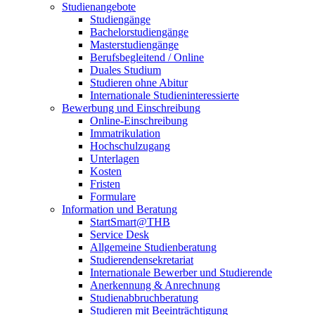
Studienangebote
Studiengänge
Bachelorstudiengänge
Masterstudiengänge
Berufsbegleitend / Online
Duales Studium
Studieren ohne Abitur
Internationale Studieninteressierte
Bewerbung und Einschreibung
Online-Einschreibung
Immatrikulation
Hochschulzugang
Unterlagen
Kosten
Fristen
Formulare
Information und Beratung
StartSmart@THB
Service Desk
Allgemeine Studienberatung
Studierendensekretariat
Internationale Bewerber und Studierende
Anerkennung & Anrechnung
Studienabbruchberatung
Studieren mit Beeinträchtigung