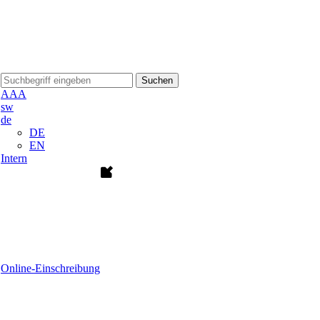
Suchen
A
A
A
sw
de
DE
EN
Intern
Online-Einschreibung