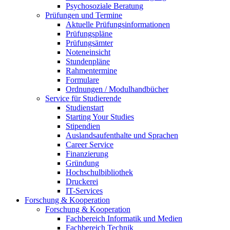
Psychosoziale Beratung
Prüfungen und Termine
Aktuelle Prüfungsinformationen
Prüfungspläne
Prüfungsämter
Noteneinsicht
Stundenpläne
Rahmentermine
Formulare
Ordnungen / Modulhandbücher
Service für Studierende
Studienstart
Starting Your Studies
Stipendien
Auslandsaufenthalte und Sprachen
Career Service
Finanzierung
Gründung
Hochschulbibliothek
Druckerei
IT-Services
Forschung & Kooperation
Forschung & Kooperation
Fachbereich Informatik und Medien
Fachbereich Technik