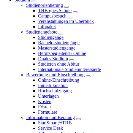
Studienorientierung
THB goes Schule
Campusbesuch
Veranstaltungen im Überblick
Infopaket
Studienangebote
Studiengänge
Bachelorstudiengänge
Masterstudiengänge
Berufsbegleitend / Online
Duales Studium
Studieren ohne Abitur
Internationale Studieninteressierte
Bewerbung und Einschreibung
Online-Einschreibung
Immatrikulation
Hochschulzugang
Unterlagen
Kosten
Fristen
Formulare
Information und Beratung
StartSmart@THB
Service Desk