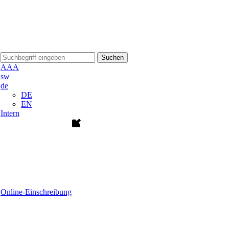
Suchen
A
A
A
sw
de
DE
EN
Intern
Online-Einschreibung