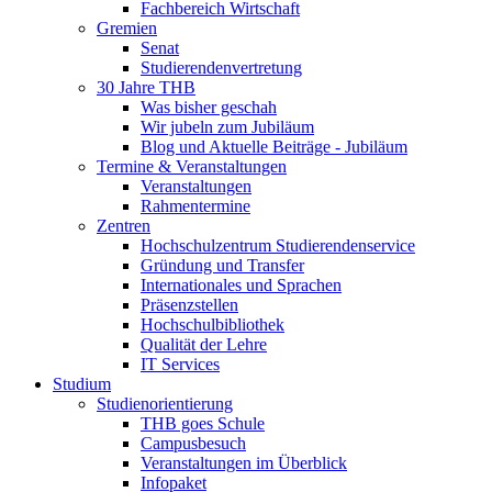
Fachbereich Wirtschaft
Gremien
Senat
Studierendenvertretung
30 Jahre THB
Was bisher geschah
Wir jubeln zum Jubiläum
Blog und Aktuelle Beiträge - Jubiläum
Termine & Veranstaltungen
Veranstaltungen
Rahmentermine
Zentren
Hochschulzentrum Studierendenservice
Gründung und Transfer
Internationales und Sprachen
Präsenzstellen
Hochschulbibliothek
Qualität der Lehre
IT Services
Studium
Studienorientierung
THB goes Schule
Campusbesuch
Veranstaltungen im Überblick
Infopaket