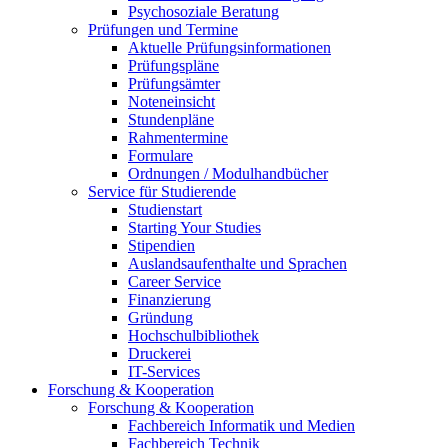
Psychosoziale Beratung
Prüfungen und Termine
Aktuelle Prüfungsinformationen
Prüfungspläne
Prüfungsämter
Noteneinsicht
Stundenpläne
Rahmentermine
Formulare
Ordnungen / Modulhandbücher
Service für Studierende
Studienstart
Starting Your Studies
Stipendien
Auslandsaufenthalte und Sprachen
Career Service
Finanzierung
Gründung
Hochschulbibliothek
Druckerei
IT-Services
Forschung & Kooperation
Forschung & Kooperation
Fachbereich Informatik und Medien
Fachbereich Technik