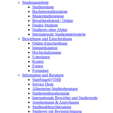
Studienangebote
Studiengänge
Bachelorstudiengänge
Masterstudiengänge
Berufsbegleitend / Online
Duales Studium
Studieren ohne Abitur
Internationale Studieninteressierte
Bewerbung und Einschreibung
Online-Einschreibung
Immatrikulation
Hochschulzugang
Unterlagen
Kosten
Fristen
Formulare
Information und Beratung
StartSmart@THB
Service Desk
Allgemeine Studienberatung
Studierendensekretariat
Internationale Bewerber und Studierende
Anerkennung & Anrechnung
Studienabbruchberatung
Studieren mit Beeinträchtigung