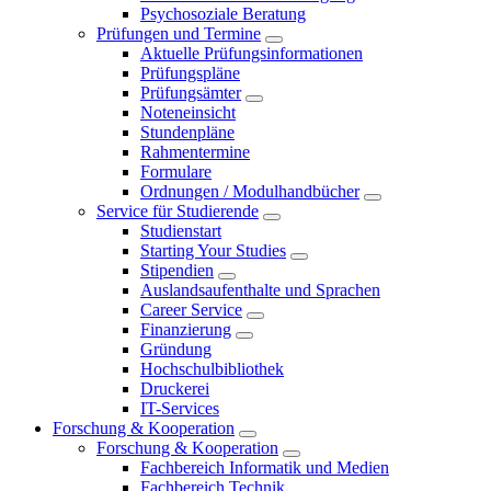
Psychosoziale Beratung
Prüfungen und Termine
Aktuelle Prüfungsinformationen
Prüfungspläne
Prüfungsämter
Noteneinsicht
Stundenpläne
Rahmentermine
Formulare
Ordnungen / Modulhandbücher
Service für Studierende
Studienstart
Starting Your Studies
Stipendien
Auslandsaufenthalte und Sprachen
Career Service
Finanzierung
Gründung
Hochschulbibliothek
Druckerei
IT-Services
Forschung & Kooperation
Forschung & Kooperation
Fachbereich Informatik und Medien
Fachbereich Technik