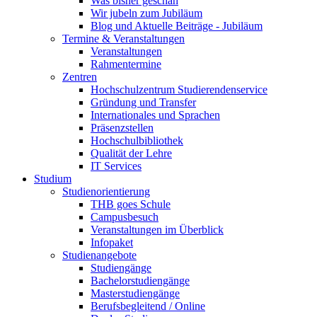
Was bisher geschah
Wir jubeln zum Jubiläum
Blog und Aktuelle Beiträge - Jubiläum
Termine & Veranstaltungen
Veranstaltungen
Rahmentermine
Zentren
Hochschulzentrum Studierendenservice
Gründung und Transfer
Internationales und Sprachen
Präsenzstellen
Hochschulbibliothek
Qualität der Lehre
IT Services
Studium
Studienorientierung
THB goes Schule
Campusbesuch
Veranstaltungen im Überblick
Infopaket
Studienangebote
Studiengänge
Bachelorstudiengänge
Masterstudiengänge
Berufsbegleitend / Online