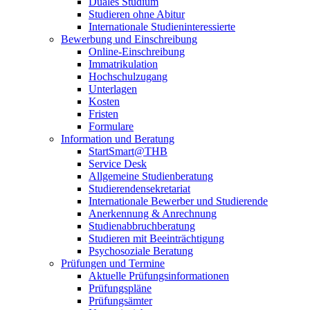
Duales Studium
Studieren ohne Abitur
Internationale Studieninteressierte
Bewerbung und Einschreibung
Online-Einschreibung
Immatrikulation
Hochschulzugang
Unterlagen
Kosten
Fristen
Formulare
Information und Beratung
StartSmart@THB
Service Desk
Allgemeine Studienberatung
Studierendensekretariat
Internationale Bewerber und Studierende
Anerkennung & Anrechnung
Studienabbruchberatung
Studieren mit Beeinträchtigung
Psychosoziale Beratung
Prüfungen und Termine
Aktuelle Prüfungsinformationen
Prüfungspläne
Prüfungsämter