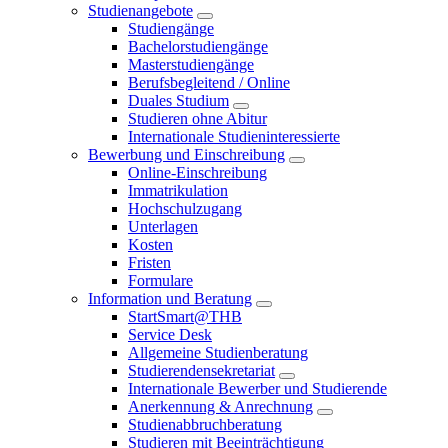
Studienangebote
Studiengänge
Bachelorstudiengänge
Masterstudiengänge
Berufsbegleitend / Online
Duales Studium
Studieren ohne Abitur
Internationale Studieninteressierte
Bewerbung und Einschreibung
Online-Einschreibung
Immatrikulation
Hochschulzugang
Unterlagen
Kosten
Fristen
Formulare
Information und Beratung
StartSmart@THB
Service Desk
Allgemeine Studienberatung
Studierendensekretariat
Internationale Bewerber und Studierende
Anerkennung & Anrechnung
Studienabbruchberatung
Studieren mit Beeinträchtigung