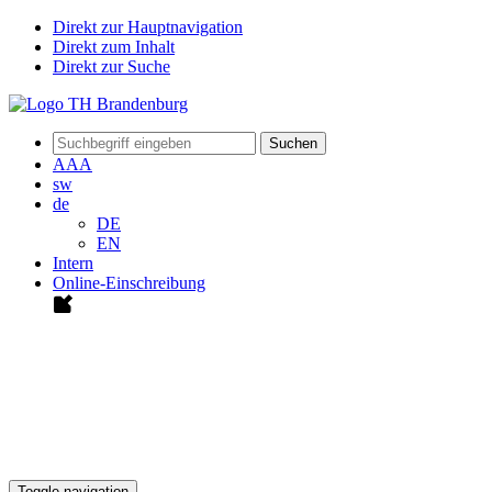
Direkt zur Hauptnavigation
Direkt zum Inhalt
Direkt zur Suche
Suchen
A
A
A
sw
de
DE
EN
Intern
Online-Einschreibung
Toggle navigation