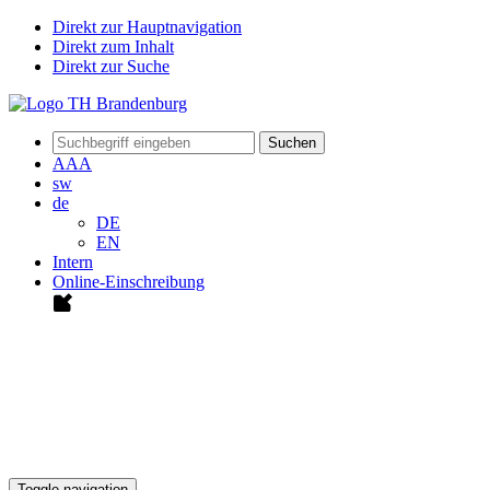
Direkt zur Hauptnavigation
Direkt zum Inhalt
Direkt zur Suche
Suchen
A
A
A
sw
de
DE
EN
Intern
Online-Einschreibung
Toggle navigation