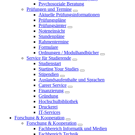
Psychosoziale Beratung
Prüfungen und Termine
Aktuelle Prüfungsinformationen
Prüfungspläne
Prüfungsämter
Noteneinsicht
Stundenpläne
Rahmentermine
Formulare
Ordnungen / Modulhandbücher
Service für Studierende
Studienstart
Starting Your Studies
Stipendien
Auslandsaufenthalte und Sprachen
Career Service
Finanzierung
Gründung
Hochschulbibliothek
Druckerei
IT-Services
Forschung & Kooperation
Forschung & Kooperation
Fachbereich Informatik und Medien
Fachbereich Technik