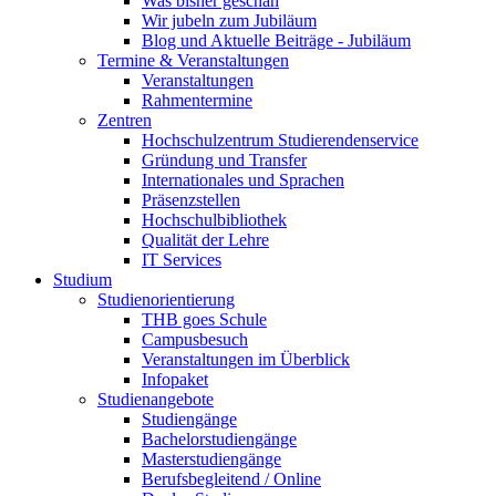
Was bisher geschah
Wir jubeln zum Jubiläum
Blog und Aktuelle Beiträge - Jubiläum
Termine & Veranstaltungen
Veranstaltungen
Rahmentermine
Zentren
Hochschulzentrum Studierendenservice
Gründung und Transfer
Internationales und Sprachen
Präsenzstellen
Hochschulbibliothek
Qualität der Lehre
IT Services
Studium
Studienorientierung
THB goes Schule
Campusbesuch
Veranstaltungen im Überblick
Infopaket
Studienangebote
Studiengänge
Bachelorstudiengänge
Masterstudiengänge
Berufsbegleitend / Online