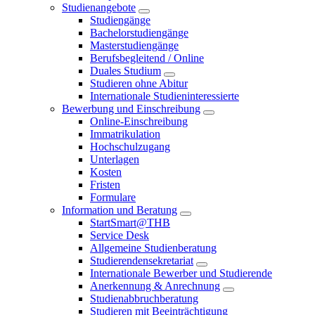
Studienangebote
Studiengänge
Bachelorstudiengänge
Masterstudiengänge
Berufsbegleitend / Online
Duales Studium
Studieren ohne Abitur
Internationale Studieninteressierte
Bewerbung und Einschreibung
Online-Einschreibung
Immatrikulation
Hochschulzugang
Unterlagen
Kosten
Fristen
Formulare
Information und Beratung
StartSmart@THB
Service Desk
Allgemeine Studienberatung
Studierendensekretariat
Internationale Bewerber und Studierende
Anerkennung & Anrechnung
Studienabbruchberatung
Studieren mit Beeinträchtigung