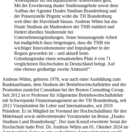
Arbeitsplätze für hochqualifizierte Absolventen geht.
Mit der Erweiterung dualer Studienangebote sowie dem
Aufbau der Agentur Duales Studium Brandenburg und
der Präsenzstelle Prignitz wirkt die TH Brandenburg
weit über die Havelstadt hinaus. Andreas Wilms hat das
Duale Studium als Markenkern der THB etabliert und
fördert überdies Studierende bei
Unternehmensgründungen. Seine herausragende Arbeit
hat maßgeblich dazu beigetragen, dass die THB ein
wichtiger Innovationsmotor und Impulsgeber in der
Region geworden ist – und aktuell beim
Gründungsradar einen sensationellen Platz 4 von 71
verglichenen Hochschulen in Deutschland belegt. Auf
eine ebenso großartige zweite Amtszeit!“
Andreas Wilms, geboren 1978, war nach einer Ausbildung zum
Bankkaufmann, dem Studium der Betriebswirtschaftslehre und der
Promotion zunächst Consultant bei der Boston Consulting Group.
Seit 2012 ist er Professor für Allgemeine Betriebswirtschaftslehre
mit Schwerpunkt Finanzmanagement an der TH Brandenburg, seit
2013 Vizepräsident für Lehre und Internationales, seit 2019
Präsident. Er ist Mitglied im Vorstand der Hochschulallianz für den
Mittelstand sowie stellvertretender Vorsitzender im Beirat „Duales
Studium Land Brandenburg“. Der zum Konzil erweiterte Senat der
Hochschule hatte Prof. Dr. Andreas Wilms am 01. Oktober 2024 im