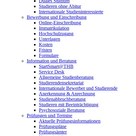
Duales Studium
Studieren ohne Abitur
Internationale Studieninteressierte
Bewerbung und Einschreibung
Online-Einschreibung
Immatrikulation
Hochschulzugang
Unterlagen
Kosten
Fristen
Formulare
Information und Beratung
StartSmart@THB
Service Desk
Allgemeine Studienberatung
Studierendensekretariat
Internationale Bewerber und Studierende
Anerkennung & Anrechnung
Studienabbruchberatung
Studieren mit Beeinträchtigung
Psychosoziale Beratung
Prüfungen und Termine
Aktuelle Prüfungsinformationen
Prüfungspläne
Prüfungsämter