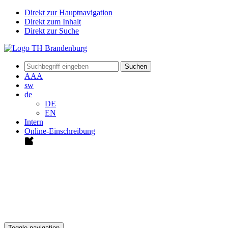
Direkt zur Hauptnavigation
Direkt zum Inhalt
Direkt zur Suche
Suchen
A
A
A
sw
de
DE
EN
Intern
Online-Einschreibung
Toggle navigation