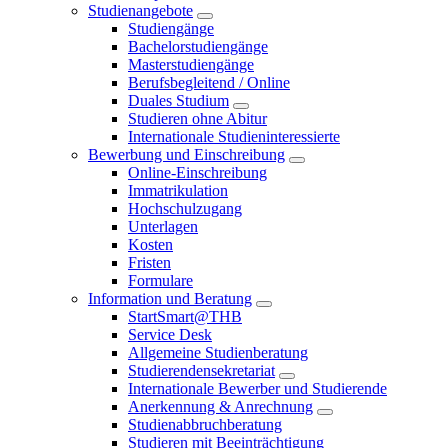
Studienangebote
Studiengänge
Bachelorstudiengänge
Masterstudiengänge
Berufsbegleitend / Online
Duales Studium
Studieren ohne Abitur
Internationale Studieninteressierte
Bewerbung und Einschreibung
Online-Einschreibung
Immatrikulation
Hochschulzugang
Unterlagen
Kosten
Fristen
Formulare
Information und Beratung
StartSmart@THB
Service Desk
Allgemeine Studienberatung
Studierendensekretariat
Internationale Bewerber und Studierende
Anerkennung & Anrechnung
Studienabbruchberatung
Studieren mit Beeinträchtigung