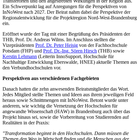
Transferorten und den angestrebten Wirkungen in der Region aus.
Ein Schwerpunkt lag auf Anregungen für die Perspektiven von
InNoWest nach 2027. Der Beirat nahm dabei die Perspektive der
Regionalentwicklung für die Projektregion Nord-West-Brandenburg
ein.
Eröffnet wurde der Tag mit einer Begrüßung des Präsidenten der
THB, Prof. Dr. Andreas Wilms. Im Anschluss stellten die
Vizepräsidenten
Prof. Dr. Peter Heisig
von der Fachhochschule
Potsdam (FHP) und
Prof. Dr.-Ing. Sören Hirsch
(THB) sowie
Kerstin Lehmann
(Leiterin InnoSupport, Hochschule für
Nachhaltige Entwicklung Eberswalde, HNEE) aktuelle Themen aus
den Verbundhochschulen vor.
Perspektiven aus verschiedenen Fachgebieten
Danach hatten die zehn anwesenden Beiratsmitglieder das Wort.
Jedes Mitglied stellte Themen und Ideen aus ihrem jeweiligen Feld
heraus sowie Schnittmengen mit InNoWest. Betont wurde unter
anderem, wie wichtig die Vernetzung der Hochschulen für
angewandte Wissenschaft (HAW) in Brandenburg auch über das
Projekt hinaus sei, sowie die Vorbereitung von Studierenden auf
Realitäten in der Praxis:
"Transformation beginnt in den Hochschulen. Dann müssen die
Themen den Weg in Wirtschaft finden und die Menschen aus der