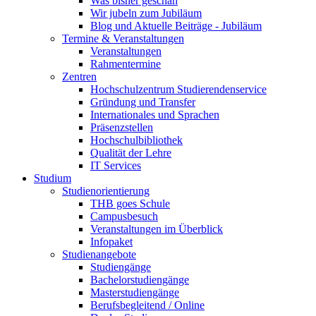
Was bisher geschah
Wir jubeln zum Jubiläum
Blog und Aktuelle Beiträge - Jubiläum
Termine & Veranstaltungen
Veranstaltungen
Rahmentermine
Zentren
Hochschulzentrum Studierendenservice
Gründung und Transfer
Internationales und Sprachen
Präsenzstellen
Hochschulbibliothek
Qualität der Lehre
IT Services
Studium
Studienorientierung
THB goes Schule
Campusbesuch
Veranstaltungen im Überblick
Infopaket
Studienangebote
Studiengänge
Bachelorstudiengänge
Masterstudiengänge
Berufsbegleitend / Online