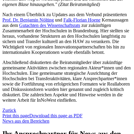
eigenen Blase hinausgehen." (Zitat Beiratsmitglied)
Nach einem Überblick zu Updates aus dem Verbund präsentierten
Prof. Dr. Benjamin Nölting
und
Falk-Florian Hoene
Kernaussagen
aus dem
Gutachten des Wissenschaftsrats
zur zukünftigen
Zusammenarbeit der Hochschulen in Brandenburg. Hier stellten sie
heraus, vorhandene Strukturen an den Hochschulen langfristig zu
sichern und Transfer kulturell an den HAW zu verankern. Die
Wichtigkeit von regionalen Innovationspartnerschaften bis hin zu
internationalen Kooperationen wurde ebenfalls betont.
Abschließend diskutierten die Beiratsmitglieder über zukünftige
gemeinsame Aktivitäten zwischen regionalen Akteur*innen und den
Hochschulen. Eine gemeinsame strategische Ausrichtung der
Hochschulen bei Transferaktivitäten, klare Ansprechpartner*innen
sowie die Fortführung von erfolgreichen Formaten wie Reallaboren
und Diskussionsforen wurden hier genannt und zugleich kritisch
diskutiert. Die zahlreichen Aspekte und Hinweise werden in die
weitere Arbeit für InNoWest einfließen.
Zurück
Print this page
Download this page as PDF
News aus den Bereichen
Ihr Ansprechpartner für News aus den