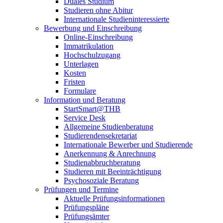
Duales Studium
Studieren ohne Abitur
Internationale Studieninteressierte
Bewerbung und Einschreibung
Online-Einschreibung
Immatrikulation
Hochschulzugang
Unterlagen
Kosten
Fristen
Formulare
Information und Beratung
StartSmart@THB
Service Desk
Allgemeine Studienberatung
Studierendensekretariat
Internationale Bewerber und Studierende
Anerkennung & Anrechnung
Studienabbruchberatung
Studieren mit Beeinträchtigung
Psychosoziale Beratung
Prüfungen und Termine
Aktuelle Prüfungsinformationen
Prüfungspläne
Prüfungsämter