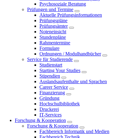
Psychosoziale Beratung
Prüfungen und Termine
Aktuelle Prüfungsinformationen
Prüfungspläne
Prüfungsämter
Noteneinsicht
Stundenpläne
Rahmentermine
Formulare
Ordnungen / Modulhandbücher
Service für Studierende
Studienstart
Starting Your Studies
Stipendien
Auslandsaufenthalte und Sprachen
Career Service
Finanzierung
Gründung
Hochschulbibliothek
Druckerei
IT-Services
Forschung & Kooperation
Forschung & Kooperation
Fachbereich Informatik und Medien
Fachbereich Technik