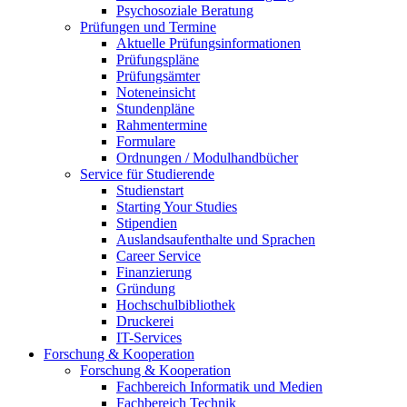
Psychosoziale Beratung
Prüfungen und Termine
Aktuelle Prüfungsinformationen
Prüfungspläne
Prüfungsämter
Noteneinsicht
Stundenpläne
Rahmentermine
Formulare
Ordnungen / Modulhandbücher
Service für Studierende
Studienstart
Starting Your Studies
Stipendien
Auslandsaufenthalte und Sprachen
Career Service
Finanzierung
Gründung
Hochschulbibliothek
Druckerei
IT-Services
Forschung & Kooperation
Forschung & Kooperation
Fachbereich Informatik und Medien
Fachbereich Technik