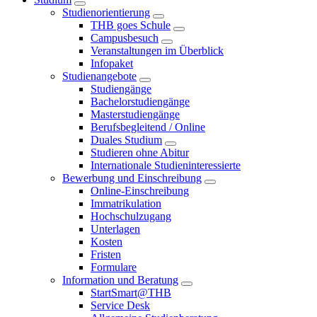
Studienorientierung
THB goes Schule
Campusbesuch
Veranstaltungen im Überblick
Infopaket
Studienangebote
Studiengänge
Bachelorstudiengänge
Masterstudiengänge
Berufsbegleitend / Online
Duales Studium
Studieren ohne Abitur
Internationale Studieninteressierte
Bewerbung und Einschreibung
Online-Einschreibung
Immatrikulation
Hochschulzugang
Unterlagen
Kosten
Fristen
Formulare
Information und Beratung
StartSmart@THB
Service Desk