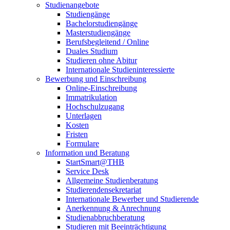
Studienangebote
Studiengänge
Bachelorstudiengänge
Masterstudiengänge
Berufsbegleitend / Online
Duales Studium
Studieren ohne Abitur
Internationale Studieninteressierte
Bewerbung und Einschreibung
Online-Einschreibung
Immatrikulation
Hochschulzugang
Unterlagen
Kosten
Fristen
Formulare
Information und Beratung
StartSmart@THB
Service Desk
Allgemeine Studienberatung
Studierendensekretariat
Internationale Bewerber und Studierende
Anerkennung & Anrechnung
Studienabbruchberatung
Studieren mit Beeinträchtigung