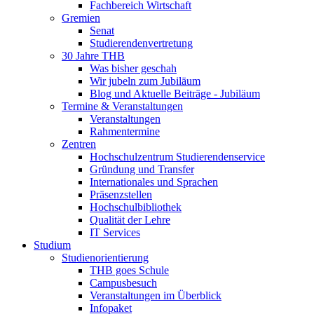
Fachbereich Wirtschaft
Gremien
Senat
Studierendenvertretung
30 Jahre THB
Was bisher geschah
Wir jubeln zum Jubiläum
Blog und Aktuelle Beiträge - Jubiläum
Termine & Veranstaltungen
Veranstaltungen
Rahmentermine
Zentren
Hochschulzentrum Studierendenservice
Gründung und Transfer
Internationales und Sprachen
Präsenzstellen
Hochschulbibliothek
Qualität der Lehre
IT Services
Studium
Studienorientierung
THB goes Schule
Campusbesuch
Veranstaltungen im Überblick
Infopaket