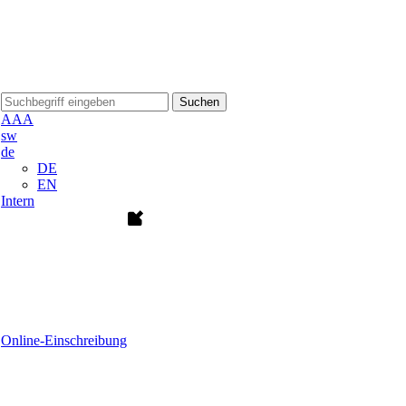
Suchen
A
A
A
sw
de
DE
EN
Intern
Online-Einschreibung