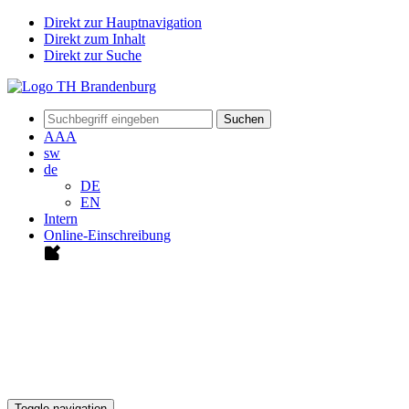
Direkt zur Hauptnavigation
Direkt zum Inhalt
Direkt zur Suche
Suchen
A
A
A
sw
de
DE
EN
Intern
Online-Einschreibung
Toggle navigation