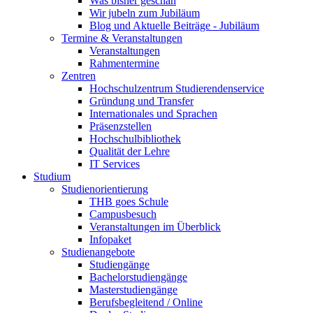
Was bisher geschah
Wir jubeln zum Jubiläum
Blog und Aktuelle Beiträge - Jubiläum
Termine & Veranstaltungen
Veranstaltungen
Rahmentermine
Zentren
Hochschulzentrum Studierendenservice
Gründung und Transfer
Internationales und Sprachen
Präsenzstellen
Hochschulbibliothek
Qualität der Lehre
IT Services
Studium
Studienorientierung
THB goes Schule
Campusbesuch
Veranstaltungen im Überblick
Infopaket
Studienangebote
Studiengänge
Bachelorstudiengänge
Masterstudiengänge
Berufsbegleitend / Online