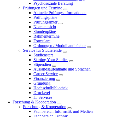
Psychosoziale Beratung
Prüfungen und Termine
Aktuelle Prüfungsinformationen
Prüfungspläne
Prüfungsämter
Noteneinsicht
Stundenpläne
Rahmentermine
Formulare
Ordnungen / Modulhandbücher
Service für Studierende
Studienstart
Starting Your Studies
Stipendien
Auslandsaufenthalte und Sprachen
Career Service
Finanzierung
Gründung
Hochschulbibliothek
Druckerei
IT-Services
Forschung & Kooperation
Forschung & Kooperation
Fachbereich Informatik und Medien
Fachbereich Technik