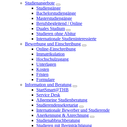
Studienangebote
Studiengänge
Bachelorstudiengänge
Masterstudiengänge
Berufsbegleitend / Online
Duales Studium
Studieren ohne Abitur
Internationale Studieninteressierte
Bewerbung und Einschreibung
Online-Einschreibung
Immatrikulation
Hochschulzugang
Unterlagen
Kosten
Fristen
Formulare
Information und Beratung
StartSmart@THB
Service Desk
Allgemeine Studienberatung
Studierendensekretariat
Internationale Bewerber und Studierende
Anerkennung & Anrechnung
Studienabbruchberatung
Studieren mit Beeinträchtigung