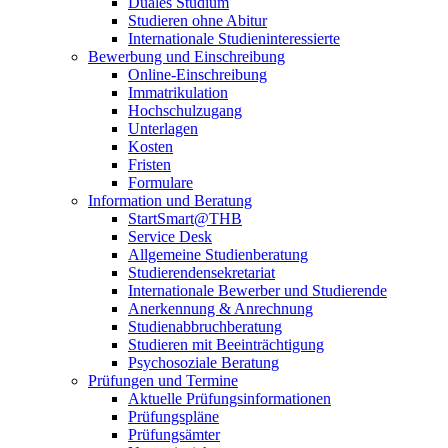
Duales Studium
Studieren ohne Abitur
Internationale Studieninteressierte
Bewerbung und Einschreibung
Online-Einschreibung
Immatrikulation
Hochschulzugang
Unterlagen
Kosten
Fristen
Formulare
Information und Beratung
StartSmart@THB
Service Desk
Allgemeine Studienberatung
Studierendensekretariat
Internationale Bewerber und Studierende
Anerkennung & Anrechnung
Studienabbruchberatung
Studieren mit Beeinträchtigung
Psychosoziale Beratung
Prüfungen und Termine
Aktuelle Prüfungsinformationen
Prüfungspläne
Prüfungsämter