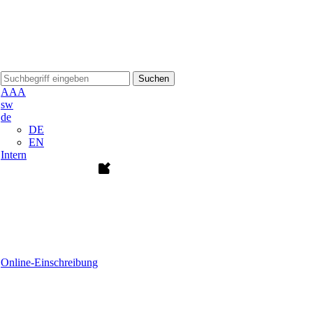
Suchen
A
A
A
sw
de
DE
EN
Intern
Online-Einschreibung