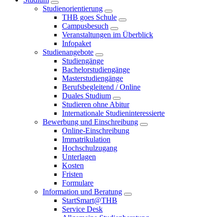
Studienorientierung
THB goes Schule
Campusbesuch
Veranstaltungen im Überblick
Infopaket
Studienangebote
Studiengänge
Bachelorstudiengänge
Masterstudiengänge
Berufsbegleitend / Online
Duales Studium
Studieren ohne Abitur
Internationale Studieninteressierte
Bewerbung und Einschreibung
Online-Einschreibung
Immatrikulation
Hochschulzugang
Unterlagen
Kosten
Fristen
Formulare
Information und Beratung
StartSmart@THB
Service Desk