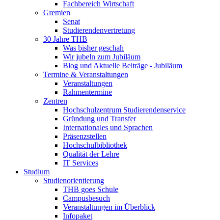
Fachbereich Wirtschaft
Gremien
Senat
Studierendenvertretung
30 Jahre THB
Was bisher geschah
Wir jubeln zum Jubiläum
Blog und Aktuelle Beiträge - Jubiläum
Termine & Veranstaltungen
Veranstaltungen
Rahmentermine
Zentren
Hochschulzentrum Studierendenservice
Gründung und Transfer
Internationales und Sprachen
Präsenzstellen
Hochschulbibliothek
Qualität der Lehre
IT Services
Studium
Studienorientierung
THB goes Schule
Campusbesuch
Veranstaltungen im Überblick
Infopaket