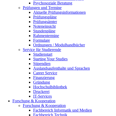
Psychosoziale Beratung
Prüfungen und Termine
Aktuelle Prüfungsinformationen
Prüfungspläne
Prüfungsämter
Noteneinsicht
Stundenpläne
Rahmentermine
Formulare
Ordnungen / Modulhandbücher
Service für Studierende
Studienstart
Starting Your Studies
Stipendien
Auslandsaufenthalte und Sprachen
Career Service
Finanzierung
Gründung
Hochschulbibliothek
Druckerei
IT-Services
Forschung & Kooperation
Forschung & Kooperation
Fachbereich Informatik und Medien
Fachbereich Technik