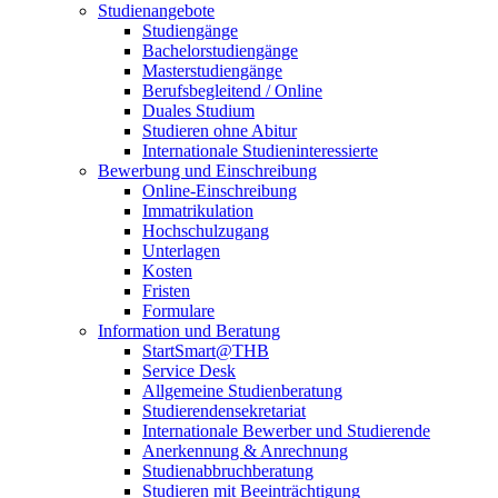
Studienangebote
Studiengänge
Bachelorstudiengänge
Masterstudiengänge
Berufsbegleitend / Online
Duales Studium
Studieren ohne Abitur
Internationale Studieninteressierte
Bewerbung und Einschreibung
Online-Einschreibung
Immatrikulation
Hochschulzugang
Unterlagen
Kosten
Fristen
Formulare
Information und Beratung
StartSmart@THB
Service Desk
Allgemeine Studienberatung
Studierendensekretariat
Internationale Bewerber und Studierende
Anerkennung & Anrechnung
Studienabbruchberatung
Studieren mit Beeinträchtigung