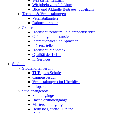
Was bisher geschah
Wir jubeln zum Jubiläum
Blog und Aktuelle Beiträge - Jubiläum
Termine & Veranstaltungen
Veranstaltungen
Rahmentermine
Zentren
Hochschulzentrum Studierendenservice
Gründung und Transfer
Internationales und Sprachen
Präsenzstellen
Hochschulbibliothek
Qualität der Lehre
IT Services
Studium
Studienorientierung
THB goes Schule
Campusbesuch
Veranstaltungen im Überblick
Infopaket
Studienangebote
Studiengänge
Bachelorstudiengänge
Masterstudiengänge
Berufsbegleitend / Online