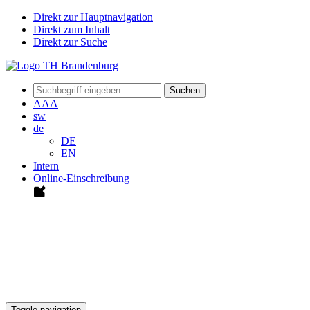
Direkt zur Hauptnavigation
Direkt zum Inhalt
Direkt zur Suche
Suchen
A
A
A
sw
de
DE
EN
Intern
Online-Einschreibung
Toggle navigation