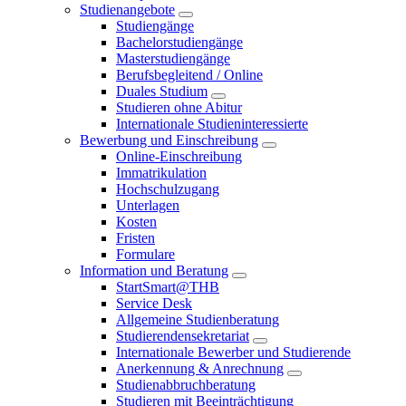
Studienangebote
Studiengänge
Bachelorstudiengänge
Masterstudiengänge
Berufsbegleitend / Online
Duales Studium
Studieren ohne Abitur
Internationale Studieninteressierte
Bewerbung und Einschreibung
Online-Einschreibung
Immatrikulation
Hochschulzugang
Unterlagen
Kosten
Fristen
Formulare
Information und Beratung
StartSmart@THB
Service Desk
Allgemeine Studienberatung
Studierendensekretariat
Internationale Bewerber und Studierende
Anerkennung & Anrechnung
Studienabbruchberatung
Studieren mit Beeinträchtigung