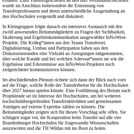
erhalten. Zum Transfergeschehen an den drei Verbundhochschulen
wurde im Anschluss insbesondere die Ernennung von
Transferprofessuren und deren unterschiedliche Ausgestaltung an
den Hochschulen vorgestellt und diskutiert.
In Kleingruppen folgte danach ein intensiver Austausch mit den
zwölf anwesenden Beiratsmitgliedern zu Fragen der Sichtbarkeit,
Skalierung und Ergebniskommunikation ausgewählter InNoWest-
Projekte. Die Kolleg*innen aus den Teams Transferort,
Digitalisierung, Umbau und Partizipation haben aus den
Diskussionsrunden eine Vielzahl an Anregungen mitgenommen,
über welche Kanäle und bei welchen Adressat*innen sie wie die
Ergebnisse und Erkenntnisse aus InNoWest-Projekten noch
zielgerichteter kommunizieren können.
Im abschließenden Plenum richtete sich dann der Blick nach vorn
auf die Frage, welche Rolle der Transferbeirat für die Hochschulen
über 2027 hinaus spielen könnte. Eine Fortführung des Beirats nach
Projektende sei im Interesse der Hochschulen, um bei weiteren
hochschulübergreifenden Transferaktivitäten und gemeinsamen
Anträgen auf externe Expertise zählen zu können. Die
Beiratsmitglieder zeigten sich für diesen Vorschlag sehr offen. Sie
schlugen sogar vor, die Kooperation beim Transfer auf alle vier
Brandenburger Hochschulen für Angewandte Wissenschaften
auszuweiten und die TH Wildau mit ins Boot zu holen.