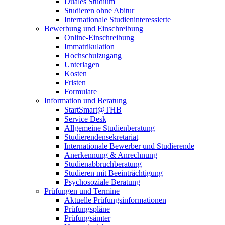
Duales Studium
Studieren ohne Abitur
Internationale Studieninteressierte
Bewerbung und Einschreibung
Online-Einschreibung
Immatrikulation
Hochschulzugang
Unterlagen
Kosten
Fristen
Formulare
Information und Beratung
StartSmart@THB
Service Desk
Allgemeine Studienberatung
Studierendensekretariat
Internationale Bewerber und Studierende
Anerkennung & Anrechnung
Studienabbruchberatung
Studieren mit Beeinträchtigung
Psychosoziale Beratung
Prüfungen und Termine
Aktuelle Prüfungsinformationen
Prüfungspläne
Prüfungsämter