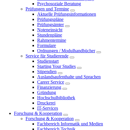
Psychosoziale Beratung
Prüfungen und Termine
Aktuelle Prüfungsinformationen
Prüfungspläne
Prüfungsämter
Noteneinsicht
Stundenpläne
Rahmentermine
Formulare
Ordnungen / Modulhandbücher
Service für Studierende
Studienstart
Starting Your Studies
Stipendien
Auslandsaufenthalte und Sprachen
Career Service
Finanzierung
Gründung
Hochschulbibliothek
Druckerei
IT-Services
Forschung & Kooperation
Forschung & Kooperation
Fachbereich Informatik und Medien
Fachbereich Technik