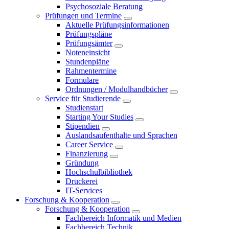
Psychosoziale Beratung
Prüfungen und Termine
Aktuelle Prüfungsinformationen
Prüfungspläne
Prüfungsämter
Noteneinsicht
Stundenpläne
Rahmentermine
Formulare
Ordnungen / Modulhandbücher
Service für Studierende
Studienstart
Starting Your Studies
Stipendien
Auslandsaufenthalte und Sprachen
Career Service
Finanzierung
Gründung
Hochschulbibliothek
Druckerei
IT-Services
Forschung & Kooperation
Forschung & Kooperation
Fachbereich Informatik und Medien
Fachbereich Technik