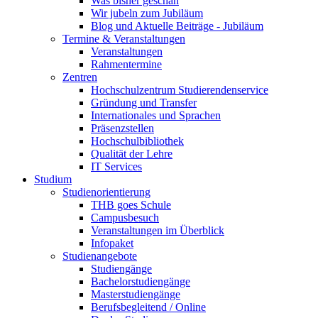
Was bisher geschah
Wir jubeln zum Jubiläum
Blog und Aktuelle Beiträge - Jubiläum
Termine & Veranstaltungen
Veranstaltungen
Rahmentermine
Zentren
Hochschulzentrum Studierendenservice
Gründung und Transfer
Internationales und Sprachen
Präsenzstellen
Hochschulbibliothek
Qualität der Lehre
IT Services
Studium
Studienorientierung
THB goes Schule
Campusbesuch
Veranstaltungen im Überblick
Infopaket
Studienangebote
Studiengänge
Bachelorstudiengänge
Masterstudiengänge
Berufsbegleitend / Online