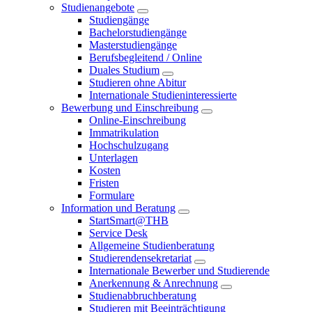
Studienangebote
Studiengänge
Bachelorstudiengänge
Masterstudiengänge
Berufsbegleitend / Online
Duales Studium
Studieren ohne Abitur
Internationale Studieninteressierte
Bewerbung und Einschreibung
Online-Einschreibung
Immatrikulation
Hochschulzugang
Unterlagen
Kosten
Fristen
Formulare
Information und Beratung
StartSmart@THB
Service Desk
Allgemeine Studienberatung
Studierendensekretariat
Internationale Bewerber und Studierende
Anerkennung & Anrechnung
Studienabbruchberatung
Studieren mit Beeinträchtigung