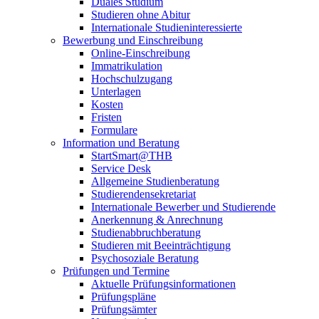
Duales Studium
Studieren ohne Abitur
Internationale Studieninteressierte
Bewerbung und Einschreibung
Online-Einschreibung
Immatrikulation
Hochschulzugang
Unterlagen
Kosten
Fristen
Formulare
Information und Beratung
StartSmart@THB
Service Desk
Allgemeine Studienberatung
Studierendensekretariat
Internationale Bewerber und Studierende
Anerkennung & Anrechnung
Studienabbruchberatung
Studieren mit Beeinträchtigung
Psychosoziale Beratung
Prüfungen und Termine
Aktuelle Prüfungsinformationen
Prüfungspläne
Prüfungsämter