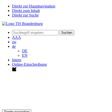
Direkt zur Hauptnavigation
Direkt zum Inhalt
Direkt zur Suche
Suchen
A
A
A
sw
de
DE
EN
Intern
Online-Einschreibung
Toggle navigation