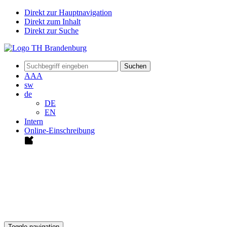
Direkt zur Hauptnavigation
Direkt zum Inhalt
Direkt zur Suche
Suchen
A
A
A
sw
de
DE
EN
Intern
Online-Einschreibung
Toggle navigation