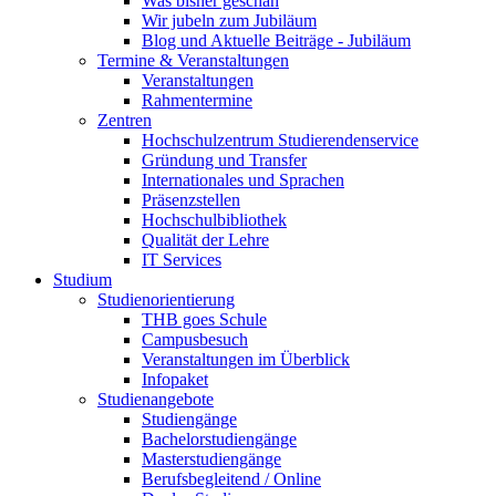
Was bisher geschah
Wir jubeln zum Jubiläum
Blog und Aktuelle Beiträge - Jubiläum
Termine & Veranstaltungen
Veranstaltungen
Rahmentermine
Zentren
Hochschulzentrum Studierendenservice
Gründung und Transfer
Internationales und Sprachen
Präsenzstellen
Hochschulbibliothek
Qualität der Lehre
IT Services
Studium
Studienorientierung
THB goes Schule
Campusbesuch
Veranstaltungen im Überblick
Infopaket
Studienangebote
Studiengänge
Bachelorstudiengänge
Masterstudiengänge
Berufsbegleitend / Online