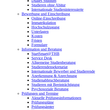
Duales Studium
Studieren ohne Abitur
Internationale Studieninteressierte
Bewerbung und Einschreibung
Online-Einschreibung
Immatrikulation
Hochschulzugang
Unterlagen
Kosten
Fristen
Formulare
Information und Beratung
StartSmart@THB
Service Desk
Allgemeine Studienberatung
Studierendensekretariat
Internationale Bewerber und Studierende
Anerkennung & Anrechnung
Studienabbruchberatung
Studieren mit Beeinträchtigung
Psychosoziale Beratung
Prüfungen und Termine
Aktuelle Prüfungsinformationen
Prüfungspläne
Prüfungsämter