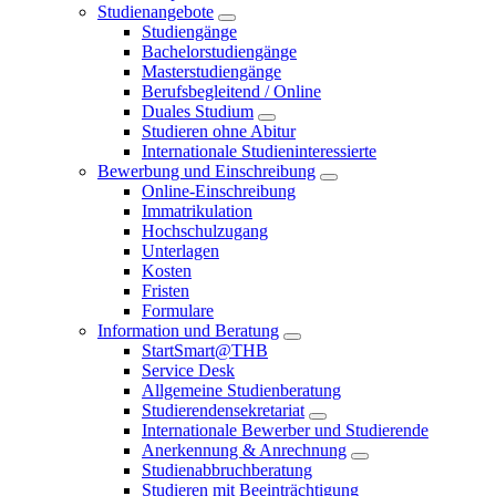
Studienangebote
Studiengänge
Bachelorstudiengänge
Masterstudiengänge
Berufsbegleitend / Online
Duales Studium
Studieren ohne Abitur
Internationale Studieninteressierte
Bewerbung und Einschreibung
Online-Einschreibung
Immatrikulation
Hochschulzugang
Unterlagen
Kosten
Fristen
Formulare
Information und Beratung
StartSmart@THB
Service Desk
Allgemeine Studienberatung
Studierendensekretariat
Internationale Bewerber und Studierende
Anerkennung & Anrechnung
Studienabbruchberatung
Studieren mit Beeinträchtigung