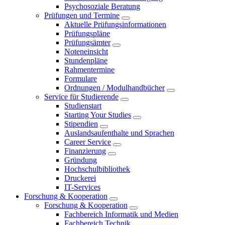
Psychosoziale Beratung
Prüfungen und Termine
Aktuelle Prüfungsinformationen
Prüfungspläne
Prüfungsämter
Noteneinsicht
Stundenpläne
Rahmentermine
Formulare
Ordnungen / Modulhandbücher
Service für Studierende
Studienstart
Starting Your Studies
Stipendien
Auslandsaufenthalte und Sprachen
Career Service
Finanzierung
Gründung
Hochschulbibliothek
Druckerei
IT-Services
Forschung & Kooperation
Forschung & Kooperation
Fachbereich Informatik und Medien
Fachbereich Technik