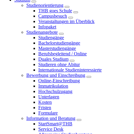
Studienorientierung
THB goes Schule
Campusbesuch
Veranstaltungen im Überblick
Infopaket
Studienangebote
Studiengänge
Bachelorstudiengänge
Masterstudiengänge
Berufsbegleitend / Online
Duales Studium
Studieren ohne Abitur
Internationale Studieninteressierte
Bewerbung und Einschreibung
Online-Einschreibung
Immatrikulation
Hochschulzugang
Unterlagen
Kosten
Fristen
Formulare
Information und Beratung
StartSmart@THB
Service Desk