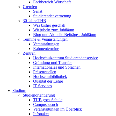
Fachbereich Wirtschaft
Gremien
Senat
Studierendenvertretung
30 Jahre THB
Was bisher geschah
Wir jubeln zum Jubiläum
Blog und Aktuelle Beiträge - Jubiläum
Termine & Veranstaltungen
Veranstaltungen
Rahmentermine
Zentren
Hochschulzentrum Studierendenservice
Gründung und Transfer
Internationales und Sprachen
Präsenzstellen
Hochschulbibliothek
Qualität der Lehre
IT Services
Studium
Studienorientierung
THB goes Schule
Campusbesuch
Veranstaltungen im Überblick
Infopaket