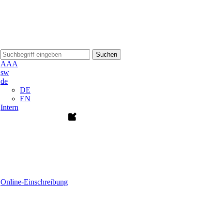
Suchen
A
A
A
sw
de
DE
EN
Intern
Online-Einschreibung