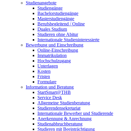
Studienangebote
Studiengänge
Bachelorstudiengänge
Masterstudiengänge
Berufsbegleitend / Online
Duales Studium
Studieren ohne Abitur
Internationale Studieninteressierte
Bewerbung und Einschreibung
Online-Einschreibung
Immatrikulation
Hochschulzugang
Unterlagen
Kosten
Fristen
Formulare
Information und Beratung
StartSmart@THB
Service Desk
Allgemeine Studienberatung
Studierendensekretariat
Internationale Bewerber und Studierende
Anerkennung & Anrechnung
Studienabbruchberatung
Studieren mit Beeinträchtigung