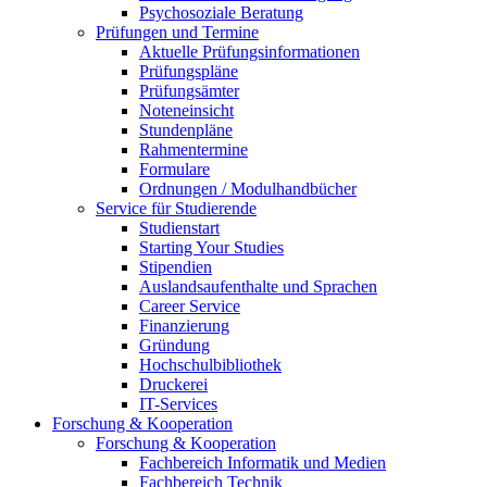
Psychosoziale Beratung
Prüfungen und Termine
Aktuelle Prüfungsinformationen
Prüfungspläne
Prüfungsämter
Noteneinsicht
Stundenpläne
Rahmentermine
Formulare
Ordnungen / Modulhandbücher
Service für Studierende
Studienstart
Starting Your Studies
Stipendien
Auslandsaufenthalte und Sprachen
Career Service
Finanzierung
Gründung
Hochschulbibliothek
Druckerei
IT-Services
Forschung & Kooperation
Forschung & Kooperation
Fachbereich Informatik und Medien
Fachbereich Technik