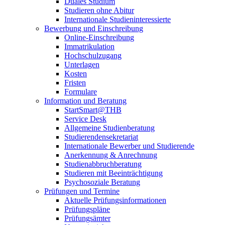
Duales Studium
Studieren ohne Abitur
Internationale Studieninteressierte
Bewerbung und Einschreibung
Online-Einschreibung
Immatrikulation
Hochschulzugang
Unterlagen
Kosten
Fristen
Formulare
Information und Beratung
StartSmart@THB
Service Desk
Allgemeine Studienberatung
Studierendensekretariat
Internationale Bewerber und Studierende
Anerkennung & Anrechnung
Studienabbruchberatung
Studieren mit Beeinträchtigung
Psychosoziale Beratung
Prüfungen und Termine
Aktuelle Prüfungsinformationen
Prüfungspläne
Prüfungsämter