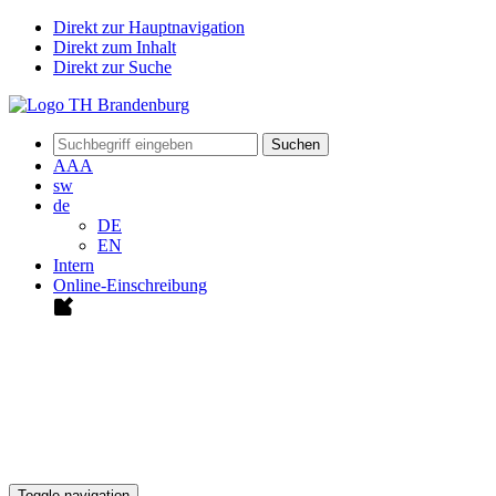
Direkt zur Hauptnavigation
Direkt zum Inhalt
Direkt zur Suche
Suchen
A
A
A
sw
de
DE
EN
Intern
Online-Einschreibung
Toggle navigation