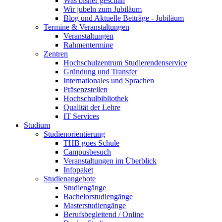
Was bisher geschah
Wir jubeln zum Jubiläum
Blog und Aktuelle Beiträge - Jubiläum
Termine & Veranstaltungen
Veranstaltungen
Rahmentermine
Zentren
Hochschulzentrum Studierendenservice
Gründung und Transfer
Internationales und Sprachen
Präsenzstellen
Hochschulbibliothek
Qualität der Lehre
IT Services
Studium
Studienorientierung
THB goes Schule
Campusbesuch
Veranstaltungen im Überblick
Infopaket
Studienangebote
Studiengänge
Bachelorstudiengänge
Masterstudiengänge
Berufsbegleitend / Online