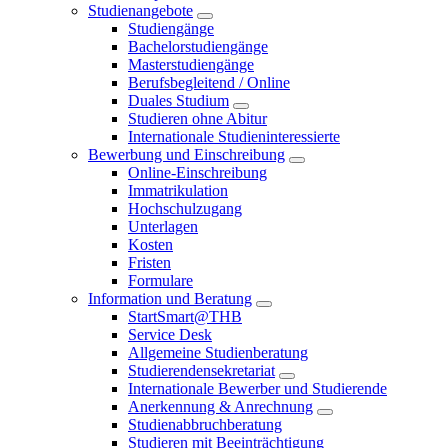
Studienangebote
Studiengänge
Bachelorstudiengänge
Masterstudiengänge
Berufsbegleitend / Online
Duales Studium
Studieren ohne Abitur
Internationale Studieninteressierte
Bewerbung und Einschreibung
Online-Einschreibung
Immatrikulation
Hochschulzugang
Unterlagen
Kosten
Fristen
Formulare
Information und Beratung
StartSmart@THB
Service Desk
Allgemeine Studienberatung
Studierendensekretariat
Internationale Bewerber und Studierende
Anerkennung & Anrechnung
Studienabbruchberatung
Studieren mit Beeinträchtigung