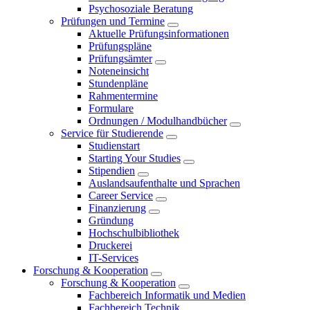
Psychosoziale Beratung
Prüfungen und Termine
Aktuelle Prüfungsinformationen
Prüfungspläne
Prüfungsämter
Noteneinsicht
Stundenpläne
Rahmentermine
Formulare
Ordnungen / Modulhandbücher
Service für Studierende
Studienstart
Starting Your Studies
Stipendien
Auslandsaufenthalte und Sprachen
Career Service
Finanzierung
Gründung
Hochschulbibliothek
Druckerei
IT-Services
Forschung & Kooperation
Forschung & Kooperation
Fachbereich Informatik und Medien
Fachbereich Technik