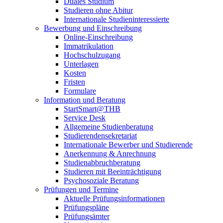
Duales Studium
Studieren ohne Abitur
Internationale Studieninteressierte
Bewerbung und Einschreibung
Online-Einschreibung
Immatrikulation
Hochschulzugang
Unterlagen
Kosten
Fristen
Formulare
Information und Beratung
StartSmart@THB
Service Desk
Allgemeine Studienberatung
Studierendensekretariat
Internationale Bewerber und Studierende
Anerkennung & Anrechnung
Studienabbruchberatung
Studieren mit Beeinträchtigung
Psychosoziale Beratung
Prüfungen und Termine
Aktuelle Prüfungsinformationen
Prüfungspläne
Prüfungsämter