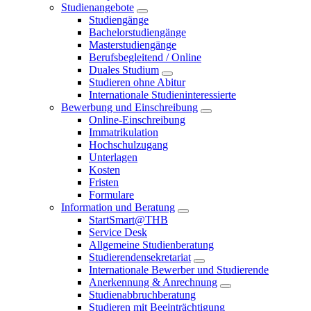
Studienangebote
Studiengänge
Bachelorstudiengänge
Masterstudiengänge
Berufsbegleitend / Online
Duales Studium
Studieren ohne Abitur
Internationale Studieninteressierte
Bewerbung und Einschreibung
Online-Einschreibung
Immatrikulation
Hochschulzugang
Unterlagen
Kosten
Fristen
Formulare
Information und Beratung
StartSmart@THB
Service Desk
Allgemeine Studienberatung
Studierendensekretariat
Internationale Bewerber und Studierende
Anerkennung & Anrechnung
Studienabbruchberatung
Studieren mit Beeinträchtigung