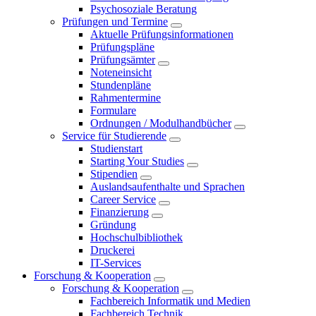
Psychosoziale Beratung
Prüfungen und Termine
Aktuelle Prüfungsinformationen
Prüfungspläne
Prüfungsämter
Noteneinsicht
Stundenpläne
Rahmentermine
Formulare
Ordnungen / Modulhandbücher
Service für Studierende
Studienstart
Starting Your Studies
Stipendien
Auslandsaufenthalte und Sprachen
Career Service
Finanzierung
Gründung
Hochschulbibliothek
Druckerei
IT-Services
Forschung & Kooperation
Forschung & Kooperation
Fachbereich Informatik und Medien
Fachbereich Technik