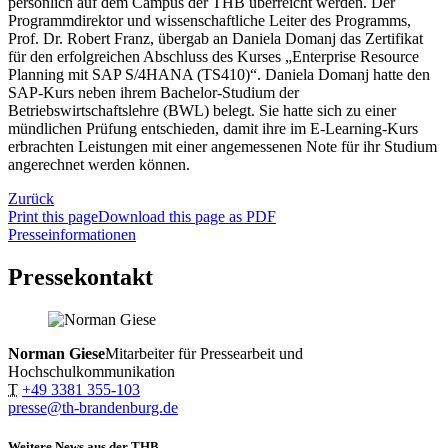
persönlich auf dem Campus der THB überreicht werden. Der
Programmdirektor und wissenschaftliche Leiter des Programms,
Prof. Dr. Robert Franz, übergab an Daniela Domanj das Zertifikat
für den erfolgreichen Abschluss des Kurses „Enterprise Resource
Planning mit SAP S/4HANA (TS410)“. Daniela Domanj hatte den
SAP-Kurs neben ihrem Bachelor-Studium der
Betriebswirtschaftslehre (BWL) belegt. Sie hatte sich zu einer
mündlichen Prüfung entschieden, damit ihre im E-Learning-Kurs
erbrachten Leistungen mit einer angemessenen Note für ihr Studium
angerechnet werden können.
Zurück
Print this page
Download this page as PDF
Presseinformationen
Pressekontakt
Norman Giese
Mitarbeiter für Pressearbeit und
Hochschulkommunikation
T
+49 3381 355-103
presse@th-brandenburg.de
Weitere News aus der THB