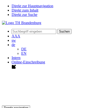
Direkt zur Hauptnavigation
Direkt zum Inhalt
Direkt zur Suche
Suchen
A
A
A
sw
de
DE
EN
Intern
Online-Einschreibung
Toggle navigation