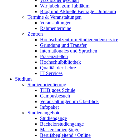
Was bisher geschah
Wir jubeln zum Jubiläum
Blog und Aktuelle Beiträge - Jubiläum
Termine & Veranstaltungen
Veranstaltungen
Rahmentermine
Zentren
Hochschulzentrum Studierendenservice
Gründung und Transfer
Internationales und Sprachen
Präsenzstellen
Hochschulbibliothek
Qualität der Lehre
IT Services
Studium
Studienorientierung
THB goes Schule
Campusbesuch
Veranstaltungen im Überblick
Infopaket
Studienangebote
Studiengänge
Bachelorstudiengänge
Masterstudiengänge
Berufsbegleitend / Online