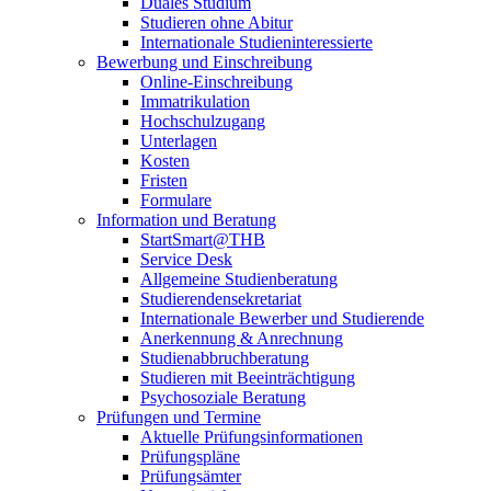
Duales Studium
Studieren ohne Abitur
Internationale Studieninteressierte
Bewerbung und Einschreibung
Online-Einschreibung
Immatrikulation
Hochschulzugang
Unterlagen
Kosten
Fristen
Formulare
Information und Beratung
StartSmart@THB
Service Desk
Allgemeine Studienberatung
Studierendensekretariat
Internationale Bewerber und Studierende
Anerkennung & Anrechnung
Studienabbruchberatung
Studieren mit Beeinträchtigung
Psychosoziale Beratung
Prüfungen und Termine
Aktuelle Prüfungsinformationen
Prüfungspläne
Prüfungsämter