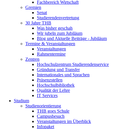
Fachbereich Wirtschaft
Gremien
Senat
Studierendenvertretung
30 Jahre THB
Was bisher geschah
Wir jubeln zum Jubiläum
Blog und Aktuelle Beiträge - Jubiläum
Termine & Veranstaltungen
Veranstaltungen
Rahmentermine
Zentren
Hochschulzentrum Studierendenservice
Gründung und Transfer
Internationales und Sprachen
Präsenzstellen
Hochschulbibliothek
Qualität der Lehre
IT Services
Studium
Studienorientierung
THB goes Schule
Campusbesuch
Veranstaltungen im Überblick
Infopaket