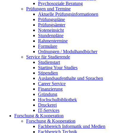
Psychosoziale Beratung
Prüfungen und Termine
Aktuelle Prüfungsinformationen
Prüfungspläne
Prüfungsämter
Noteneinsicht
Stundenpläne
Rahmentermine
Formulare
Ordnungen / Modulhandbücher
Service für Studierende
Studienstart
Starting Your Studies
Stipendien
Auslandsaufenthalte und Sprachen
Career Service
Finanzierung
Gründung
Hochschulbibliothek
Druckerei
IT-Services
Forschung & Kooperation
Forschung & Kooperation
Fachbereich Informatik und Medien
Fachbereich Technik