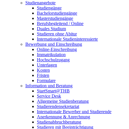
Studienangebote
Studiengänge
Bachelorstudiengänge
Masterstudiengänge
Berufsbegleitend / Online
Duales Studium
Studieren ohne Abitur
Internationale Studieninteressierte
Bewerbung und Einschreibung
Online-Einschreibung
Immatrikulation
Hochschulzugang
Unterlagen
Kosten
Fristen
Formulare
Information und Beratung
StartSmart@THB
Service Desk
Allgemeine Studienberatung
Studierendensekretariat
Internationale Bewerber und Studierende
Anerkennung & Anrechnung
Studienabbruchberatung
Studieren mit Beeinträchtigung