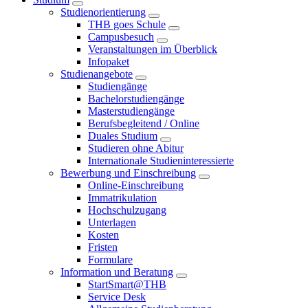
Studienorientierung
THB goes Schule
Campusbesuch
Veranstaltungen im Überblick
Infopaket
Studienangebote
Studiengänge
Bachelorstudiengänge
Masterstudiengänge
Berufsbegleitend / Online
Duales Studium
Studieren ohne Abitur
Internationale Studieninteressierte
Bewerbung und Einschreibung
Online-Einschreibung
Immatrikulation
Hochschulzugang
Unterlagen
Kosten
Fristen
Formulare
Information und Beratung
StartSmart@THB
Service Desk