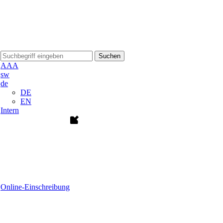
Suchen
A
A
A
sw
de
DE
EN
Intern
Online-Einschreibung