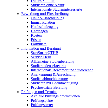
Duales Studium
Studieren ohne Abitur
Internationale Studieninteressierte
Bewerbung und Einschreibung
Online-Einschreibung
Immatrikulation
Hochschulzugang
Unterlagen
Kosten
Fristen
Formulare
Information und Beratung
StartSmart@THB
Service Desk
Allgemeine Studienberatung
Studierendensekretariat
Internationale Bewerber und Studierende
Anerkennung & Anrechnung
Studienabbruchberatung
Studieren mit Beeinträchtigung
Psychosoziale Beratung
Prüfungen und Termine
Aktuelle Prüfungsinformationen
Prüfungspläne
Prüfungsämter