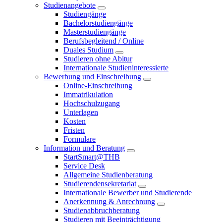
Studienangebote
Studiengänge
Bachelorstudiengänge
Masterstudiengänge
Berufsbegleitend / Online
Duales Studium
Studieren ohne Abitur
Internationale Studieninteressierte
Bewerbung und Einschreibung
Online-Einschreibung
Immatrikulation
Hochschulzugang
Unterlagen
Kosten
Fristen
Formulare
Information und Beratung
StartSmart@THB
Service Desk
Allgemeine Studienberatung
Studierendensekretariat
Internationale Bewerber und Studierende
Anerkennung & Anrechnung
Studienabbruchberatung
Studieren mit Beeinträchtigung