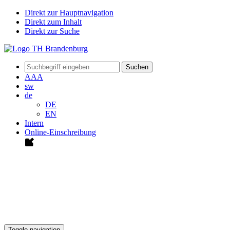
Direkt zur Hauptnavigation
Direkt zum Inhalt
Direkt zur Suche
Suchen
A
A
A
sw
de
DE
EN
Intern
Online-Einschreibung
Toggle navigation