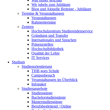
Was bisher geschah
Wir jubeln zum Jubiläum
Blog und Aktuelle Beiträge - Jubiläum
Termine & Veranstaltungen
Veranstaltungen
Rahmentermine
Zentren
Hochschulzentrum Studierendenservice
Gründung und Transfer
Internationales und Sprachen
Präsenzstellen
Hochschulbibliothek
Qualität der Lehre
IT Services
Studium
Studienorientierung
THB goes Schule
Campusbesuch
Veranstaltungen im Überblick
Infopaket
Studienangebote
Studiengänge
Bachelorstudiengänge
Masterstudiengänge
Berufsbegleitend / Online