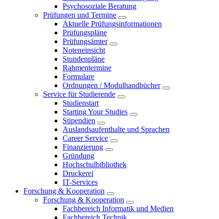
Psychosoziale Beratung
Prüfungen und Termine
Aktuelle Prüfungsinformationen
Prüfungspläne
Prüfungsämter
Noteneinsicht
Stundenpläne
Rahmentermine
Formulare
Ordnungen / Modulhandbücher
Service für Studierende
Studienstart
Starting Your Studies
Stipendien
Auslandsaufenthalte und Sprachen
Career Service
Finanzierung
Gründung
Hochschulbibliothek
Druckerei
IT-Services
Forschung & Kooperation
Forschung & Kooperation
Fachbereich Informatik und Medien
Fachbereich Technik