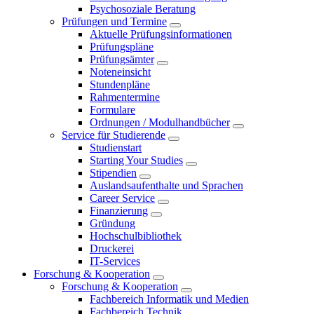
Psychosoziale Beratung
Prüfungen und Termine
Aktuelle Prüfungsinformationen
Prüfungspläne
Prüfungsämter
Noteneinsicht
Stundenpläne
Rahmentermine
Formulare
Ordnungen / Modulhandbücher
Service für Studierende
Studienstart
Starting Your Studies
Stipendien
Auslandsaufenthalte und Sprachen
Career Service
Finanzierung
Gründung
Hochschulbibliothek
Druckerei
IT-Services
Forschung & Kooperation
Forschung & Kooperation
Fachbereich Informatik und Medien
Fachbereich Technik