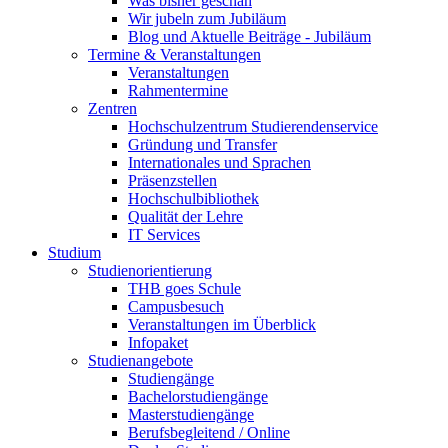
Was bisher geschah
Wir jubeln zum Jubiläum
Blog und Aktuelle Beiträge - Jubiläum
Termine & Veranstaltungen
Veranstaltungen
Rahmentermine
Zentren
Hochschulzentrum Studierendenservice
Gründung und Transfer
Internationales und Sprachen
Präsenzstellen
Hochschulbibliothek
Qualität der Lehre
IT Services
Studium
Studienorientierung
THB goes Schule
Campusbesuch
Veranstaltungen im Überblick
Infopaket
Studienangebote
Studiengänge
Bachelorstudiengänge
Masterstudiengänge
Berufsbegleitend / Online