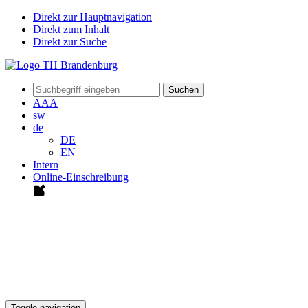
Direkt zur Hauptnavigation
Direkt zum Inhalt
Direkt zur Suche
Suchen
A
A
A
sw
de
DE
EN
Intern
Online-Einschreibung
Toggle navigation