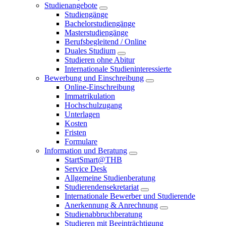
Studienangebote
Studiengänge
Bachelorstudiengänge
Masterstudiengänge
Berufsbegleitend / Online
Duales Studium
Studieren ohne Abitur
Internationale Studieninteressierte
Bewerbung und Einschreibung
Online-Einschreibung
Immatrikulation
Hochschulzugang
Unterlagen
Kosten
Fristen
Formulare
Information und Beratung
StartSmart@THB
Service Desk
Allgemeine Studienberatung
Studierendensekretariat
Internationale Bewerber und Studierende
Anerkennung & Anrechnung
Studienabbruchberatung
Studieren mit Beeinträchtigung