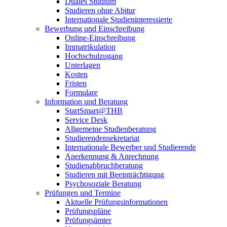
Duales Studium
Studieren ohne Abitur
Internationale Studieninteressierte
Bewerbung und Einschreibung
Online-Einschreibung
Immatrikulation
Hochschulzugang
Unterlagen
Kosten
Fristen
Formulare
Information und Beratung
StartSmart@THB
Service Desk
Allgemeine Studienberatung
Studierendensekretariat
Internationale Bewerber und Studierende
Anerkennung & Anrechnung
Studienabbruchberatung
Studieren mit Beeinträchtigung
Psychosoziale Beratung
Prüfungen und Termine
Aktuelle Prüfungsinformationen
Prüfungspläne
Prüfungsämter