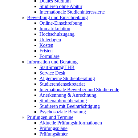
Duales Studium
Studieren ohne Abitur
Internationale Studieninteressierte
Bewerbung und Einschreibung
Online-Einschreibung
Immatrikulation
Hochschulzugang
Unterlagen
Kosten
Fristen
Formulare
Information und Beratung
StartSmart@THB
Service Desk
Allgemeine Studienberatung
Studierendensekretariat
Internationale Bewerber und Studierende
Anerkennung & Anrechnung
Studienabbruchberatung
Studieren mit Beeinträchtigung
Psychosoziale Beratung
Prüfungen und Termine
Aktuelle Prüfungsinformationen
Prüfungspläne
Prüfungsämter