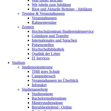
Was bisher geschah
Wir jubeln zum Jubiläum
Blog und Aktuelle Beiträge - Jubiläum
Termine & Veranstaltungen
Veranstaltungen
Rahmentermine
Zentren
Hochschulzentrum Studierendenservice
Gründung und Transfer
Internationales und Sprachen
Präsenzstellen
Hochschulbibliothek
Qualität der Lehre
IT Services
Studium
Studienorientierung
THB goes Schule
Campusbesuch
Veranstaltungen im Überblick
Infopaket
Studienangebote
Studiengänge
Bachelorstudiengänge
Masterstudiengänge
Berufsbegleitend / Online