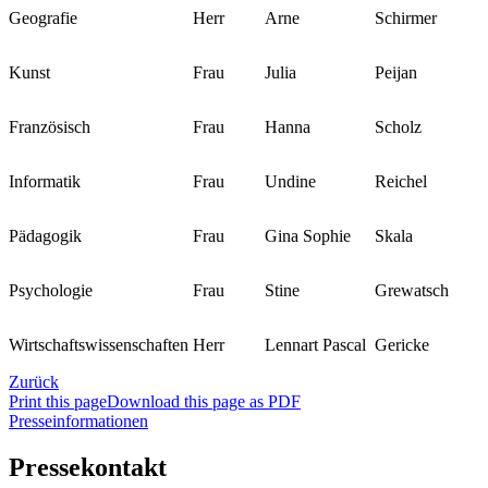
Geografie
Herr
Arne
Schirmer
Kunst
Frau
Julia
Peijan
Französisch
Frau
Hanna
Scholz
Informatik
Frau
Undine
Reichel
Pädagogik
Frau
Gina Sophie
Skala
Psychologie
Frau
Stine
Grewatsch
Wirtschaftswissenschaften
Herr
Lennart Pascal
Gericke
Zurück
Print this page
Download this page as PDF
Presseinformationen
Pressekontakt