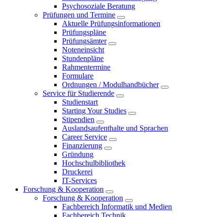
Psychosoziale Beratung
Prüfungen und Termine
Aktuelle Prüfungsinformationen
Prüfungspläne
Prüfungsämter
Noteneinsicht
Stundenpläne
Rahmentermine
Formulare
Ordnungen / Modulhandbücher
Service für Studierende
Studienstart
Starting Your Studies
Stipendien
Auslandsaufenthalte und Sprachen
Career Service
Finanzierung
Gründung
Hochschulbibliothek
Druckerei
IT-Services
Forschung & Kooperation
Forschung & Kooperation
Fachbereich Informatik und Medien
Fachbereich Technik