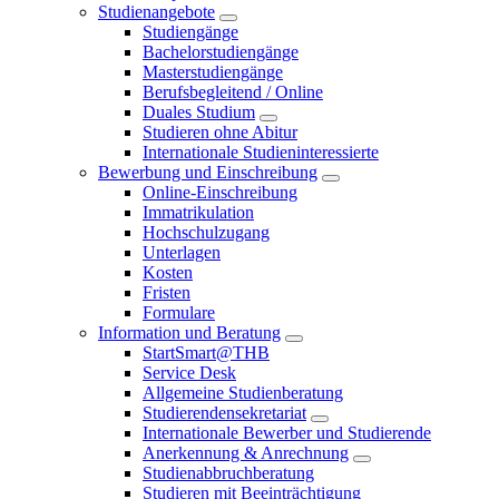
Studienangebote
Studiengänge
Bachelorstudiengänge
Masterstudiengänge
Berufsbegleitend / Online
Duales Studium
Studieren ohne Abitur
Internationale Studieninteressierte
Bewerbung und Einschreibung
Online-Einschreibung
Immatrikulation
Hochschulzugang
Unterlagen
Kosten
Fristen
Formulare
Information und Beratung
StartSmart@THB
Service Desk
Allgemeine Studienberatung
Studierendensekretariat
Internationale Bewerber und Studierende
Anerkennung & Anrechnung
Studienabbruchberatung
Studieren mit Beeinträchtigung