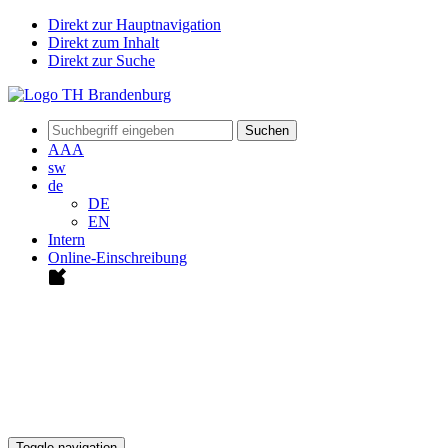
Direkt zur Hauptnavigation
Direkt zum Inhalt
Direkt zur Suche
Suchen
A
A
A
sw
de
DE
EN
Intern
Online-Einschreibung
Toggle navigation