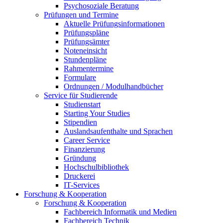
Psychosoziale Beratung
Prüfungen und Termine
Aktuelle Prüfungsinformationen
Prüfungspläne
Prüfungsämter
Noteneinsicht
Stundenpläne
Rahmentermine
Formulare
Ordnungen / Modulhandbücher
Service für Studierende
Studienstart
Starting Your Studies
Stipendien
Auslandsaufenthalte und Sprachen
Career Service
Finanzierung
Gründung
Hochschulbibliothek
Druckerei
IT-Services
Forschung & Kooperation
Forschung & Kooperation
Fachbereich Informatik und Medien
Fachbereich Technik