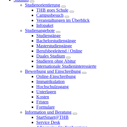
Studienorientierung
THB goes Schule
Campusbesuch
Veranstaltungen im Überblick
Infopaket
Studienangebote
Studiengänge
Bachelorstudiengänge
Masterstudiengänge
Berufsbegleitend / Online
Duales Studium
Studieren ohne Abitur
Internationale Studieninteressierte
Bewerbung und Einschreibung
Online-Einschreibung
Immatrikulation
Hochschulzugang
Unterlagen
Kosten
Fristen
Formulare
Information und Beratung
StartSmart@THB
Service Desk