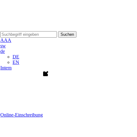
Suchen
A
A
A
sw
de
DE
EN
Intern
Online-Einschreibung