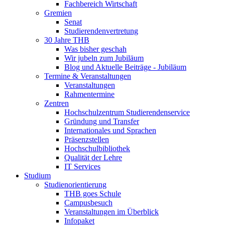
Fachbereich Wirtschaft
Gremien
Senat
Studierendenvertretung
30 Jahre THB
Was bisher geschah
Wir jubeln zum Jubiläum
Blog und Aktuelle Beiträge - Jubiläum
Termine & Veranstaltungen
Veranstaltungen
Rahmentermine
Zentren
Hochschulzentrum Studierendenservice
Gründung und Transfer
Internationales und Sprachen
Präsenzstellen
Hochschulbibliothek
Qualität der Lehre
IT Services
Studium
Studienorientierung
THB goes Schule
Campusbesuch
Veranstaltungen im Überblick
Infopaket