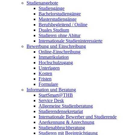
Studienangebote
Studiengänge
Bachelorstudiengänge
Masterstudiengänge
Berufsbegleitend / Online
Duales Studium
Studieren ohne Abitur
Internationale Studieninteressierte
Bewerbung und Einschreibung
Online-Einschreibung
Immatrikulation
Hochschulzugang
Unterlagen
Kosten
Fristen
Formulare
Information und Beratung
StartSmart@THB
Service Desk
Allgemeine Studienberatung
Studierendensekretariat
Internationale Bewerber und Studierende
Anerkennung & Anrechnung
Studienabbruchberatung
Studieren mit Beeinträchtigung