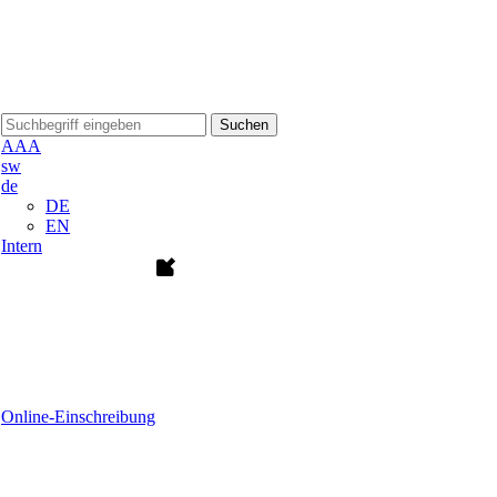
Suchen
A
A
A
sw
de
DE
EN
Intern
Online-Einschreibung