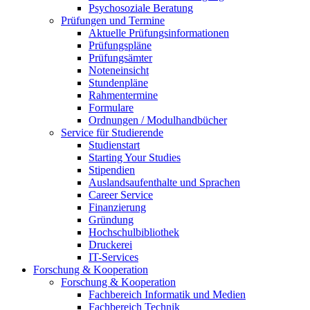
Psychosoziale Beratung
Prüfungen und Termine
Aktuelle Prüfungsinformationen
Prüfungspläne
Prüfungsämter
Noteneinsicht
Stundenpläne
Rahmentermine
Formulare
Ordnungen / Modulhandbücher
Service für Studierende
Studienstart
Starting Your Studies
Stipendien
Auslandsaufenthalte und Sprachen
Career Service
Finanzierung
Gründung
Hochschulbibliothek
Druckerei
IT-Services
Forschung & Kooperation
Forschung & Kooperation
Fachbereich Informatik und Medien
Fachbereich Technik