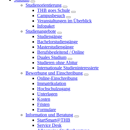
Studienorientierung
THB goes Schule
Campusbesuch
Veranstaltungen im Überblick
Infopaket
Studienangebote
Studiengänge
Bachelorstudiengänge
Masterstudiengänge
Berufsbegleitend / Online
Duales Studium
Studieren ohne Abitur
Internationale Studieninteressierte
Bewerbung und Einschreibung
Online-Einschreibung
Immatrikulation
Hochschulzugang
Unterlagen
Kosten
Fristen
Formulare
Information und Beratung
StartSmart@THB
Service Desk