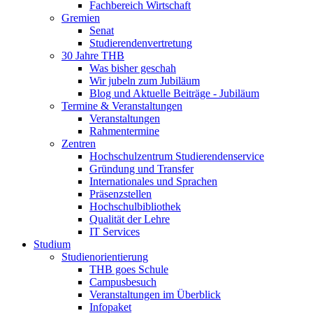
Fachbereich Wirtschaft
Gremien
Senat
Studierendenvertretung
30 Jahre THB
Was bisher geschah
Wir jubeln zum Jubiläum
Blog und Aktuelle Beiträge - Jubiläum
Termine & Veranstaltungen
Veranstaltungen
Rahmentermine
Zentren
Hochschulzentrum Studierendenservice
Gründung und Transfer
Internationales und Sprachen
Präsenzstellen
Hochschulbibliothek
Qualität der Lehre
IT Services
Studium
Studienorientierung
THB goes Schule
Campusbesuch
Veranstaltungen im Überblick
Infopaket