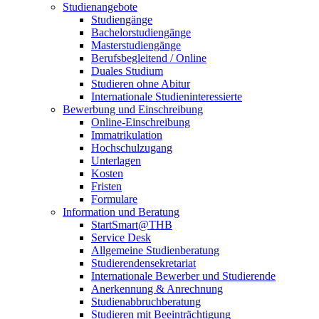
Studienangebote
Studiengänge
Bachelorstudiengänge
Masterstudiengänge
Berufsbegleitend / Online
Duales Studium
Studieren ohne Abitur
Internationale Studieninteressierte
Bewerbung und Einschreibung
Online-Einschreibung
Immatrikulation
Hochschulzugang
Unterlagen
Kosten
Fristen
Formulare
Information und Beratung
StartSmart@THB
Service Desk
Allgemeine Studienberatung
Studierendensekretariat
Internationale Bewerber und Studierende
Anerkennung & Anrechnung
Studienabbruchberatung
Studieren mit Beeinträchtigung