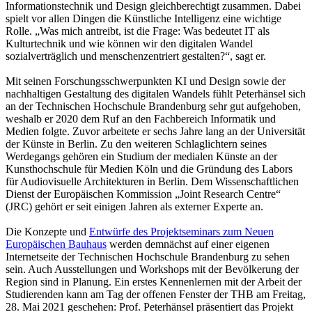
Informationstechnik und Design gleichberechtigt zusammen. Dabei
spielt vor allen Dingen die Künstliche Intelligenz eine wichtige
Rolle. „Was mich antreibt, ist die Frage: Was bedeutet IT als
Kulturtechnik und wie können wir den digitalen Wandel
sozialverträglich und menschenzentriert gestalten?“, sagt er.
Mit seinen Forschungsschwerpunkten KI und Design sowie der
nachhaltigen Gestaltung des digitalen Wandels fühlt Peterhänsel sich
an der Technischen Hochschule Brandenburg sehr gut aufgehoben,
weshalb er 2020 dem Ruf an den Fachbereich Informatik und
Medien folgte. Zuvor arbeitete er sechs Jahre lang an der Universität
der Künste in Berlin. Zu den weiteren Schlaglichtern seines
Werdegangs gehören ein Studium der medialen Künste an der
Kunsthochschule für Medien Köln und die Gründung des Labors
für Audiovisuelle Architekturen in Berlin. Dem Wissenschaftlichen
Dienst der Europäischen Kommission „Joint Research Centre“
(JRC) gehört er seit einigen Jahren als externer Experte an.
Die Konzepte und
Entwürfe des Projektseminars zum Neuen
Europäischen Bauhaus
werden demnächst auf einer eigenen
Internetseite der Technischen Hochschule Brandenburg zu sehen
sein. Auch Ausstellungen und Workshops mit der Bevölkerung der
Region sind in Planung. Ein erstes Kennenlernen mit der Arbeit der
Studierenden kann am Tag der offenen Fenster der THB am Freitag,
28. Mai 2021 geschehen: Prof. Peterhänsel präsentiert das Projekt