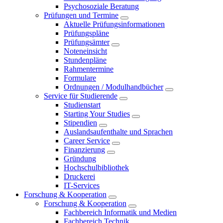
Psychosoziale Beratung
Prüfungen und Termine
Aktuelle Prüfungsinformationen
Prüfungspläne
Prüfungsämter
Noteneinsicht
Stundenpläne
Rahmentermine
Formulare
Ordnungen / Modulhandbücher
Service für Studierende
Studienstart
Starting Your Studies
Stipendien
Auslandsaufenthalte und Sprachen
Career Service
Finanzierung
Gründung
Hochschulbibliothek
Druckerei
IT-Services
Forschung & Kooperation
Forschung & Kooperation
Fachbereich Informatik und Medien
Fachbereich Technik