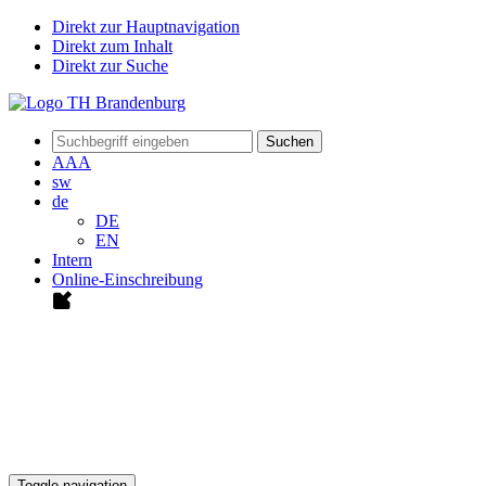
Direkt zur Hauptnavigation
Direkt zum Inhalt
Direkt zur Suche
Suchen
A
A
A
sw
de
DE
EN
Intern
Online-Einschreibung
Toggle navigation