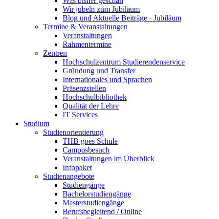
Was bisher geschah
Wir jubeln zum Jubiläum
Blog und Aktuelle Beiträge - Jubiläum
Termine & Veranstaltungen
Veranstaltungen
Rahmentermine
Zentren
Hochschulzentrum Studierendenservice
Gründung und Transfer
Internationales und Sprachen
Präsenzstellen
Hochschulbibliothek
Qualität der Lehre
IT Services
Studium
Studienorientierung
THB goes Schule
Campusbesuch
Veranstaltungen im Überblick
Infopaket
Studienangebote
Studiengänge
Bachelorstudiengänge
Masterstudiengänge
Berufsbegleitend / Online