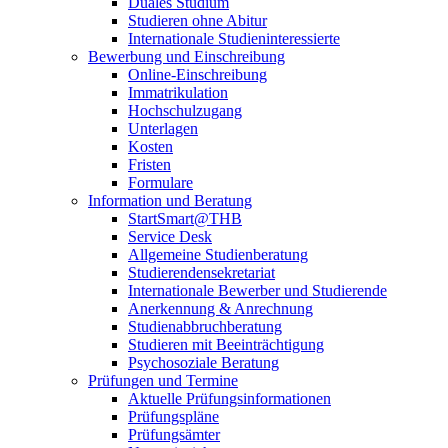
Duales Studium
Studieren ohne Abitur
Internationale Studieninteressierte
Bewerbung und Einschreibung
Online-Einschreibung
Immatrikulation
Hochschulzugang
Unterlagen
Kosten
Fristen
Formulare
Information und Beratung
StartSmart@THB
Service Desk
Allgemeine Studienberatung
Studierendensekretariat
Internationale Bewerber und Studierende
Anerkennung & Anrechnung
Studienabbruchberatung
Studieren mit Beeinträchtigung
Psychosoziale Beratung
Prüfungen und Termine
Aktuelle Prüfungsinformationen
Prüfungspläne
Prüfungsämter