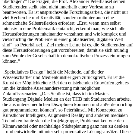
übertragen?“ Die Fragen, die Prof. Alexander Peterhänsel seinen
Studierenden stellt, sind nicht innerhalb einer Vorlesung zu
beantworten. Es ist anspruchsvolle Forschungsarbeit, die nicht nur
viel Recherche und Kreativität, sondern mitunter auch eine
schmerzhafte Selbstreflexion erfordert. „Erst, wenn man selbst
intensiv in eine Problematik eintaucht, erkennt man, wie sich alle
Herausforderungen miteinander verzahnen und wie komplex und
vielschichtig die Probleme in einer globalisierten, digitalen Welt
sind“, so Peterhänsel. „Ziel meiner Lehre ist es, die Studierenden auf
diese Herausforderungen gut vorzubereiten, damit sie sich mündig
zum Wohle der Gesellschaft im demokratischen Prozess einbringen
können.“
„Spekulatives Design“ heißt die Methode, auf die der
Wissenschaftler und Medienkünstler gern zurückgreift. Es ist die
Kunst der Möglichkeiten: Bei den entstehenden Entwürfen geht es
um die kritische Auseinandersetzung mit möglichen
Zukunftsszenarien. „Das Schöne ist, dass ich im Master-
Studiengang Digitale Medien an der THB mit Studierenden arbeite,
die aus unterschiedlichen Disziplinen kommen und außerdem richtig
gut programmieren können“, so Peterhänsel. Mit Konzepten zu
Künstlicher Intelligenz, Augmented Reality und anderen medialen
Techniken traute sich die Projektgruppe, Problematiken wie den
Klimawandel oder nachhaltige Städteplanung ganz neu zu denken
–­ und entwickelte mitunter sehr provokative Lösungsansätze. Diese