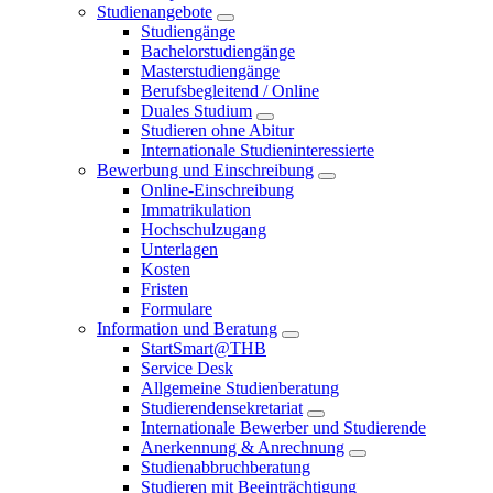
Studienangebote
Studiengänge
Bachelorstudiengänge
Masterstudiengänge
Berufsbegleitend / Online
Duales Studium
Studieren ohne Abitur
Internationale Studieninteressierte
Bewerbung und Einschreibung
Online-Einschreibung
Immatrikulation
Hochschulzugang
Unterlagen
Kosten
Fristen
Formulare
Information und Beratung
StartSmart@THB
Service Desk
Allgemeine Studienberatung
Studierendensekretariat
Internationale Bewerber und Studierende
Anerkennung & Anrechnung
Studienabbruchberatung
Studieren mit Beeinträchtigung