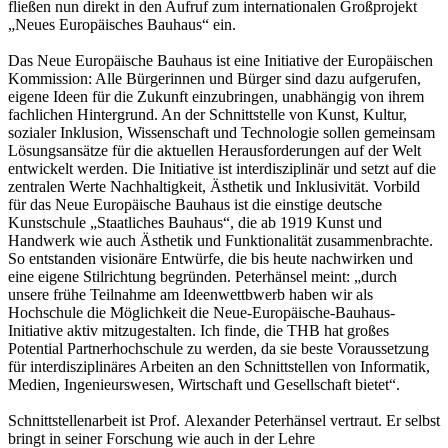
fließen nun direkt in den Aufruf zum internationalen Großprojekt
„Neues Europäisches Bauhaus“ ein.
Das Neue Europäische Bauhaus ist eine Initiative der Europäischen
Kommission: Alle Bürgerinnen und Bürger sind dazu aufgerufen,
eigene Ideen für die Zukunft einzubringen, unabhängig von ihrem
fachlichen Hintergrund. An der Schnittstelle von Kunst, Kultur,
sozialer Inklusion, Wissenschaft und Technologie sollen gemeinsam
Lösungsansätze für die aktuellen Herausforderungen auf der Welt
entwickelt werden. Die Initiative ist interdisziplinär und setzt auf die
zentralen Werte Nachhaltigkeit, Ästhetik und Inklusivität. Vorbild
für das Neue Europäische Bauhaus ist die einstige deutsche
Kunstschule „Staatliches Bauhaus“, die ab 1919 Kunst und
Handwerk wie auch Ästhetik und Funktionalität zusammenbrachte.
So entstanden visionäre Entwürfe, die bis heute nachwirken und
eine eigene Stilrichtung begründen. Peterhänsel meint: „durch
unsere frühe Teilnahme am Ideenwettbwerb haben wir als
Hochschule die Möglichkeit die Neue-Europäische-Bauhaus-
Initiative aktiv mitzugestalten. Ich finde, die THB hat großes
Potential Partnerhochschule zu werden, da sie beste Voraussetzung
für interdisziplinäres Arbeiten an den Schnittstellen von Informatik,
Medien, Ingenieurswesen, Wirtschaft und Gesellschaft bietet“.
Schnittstellenarbeit ist Prof. Alexander Peterhänsel vertraut. Er selbst
bringt in seiner Forschung wie auch in der Lehre