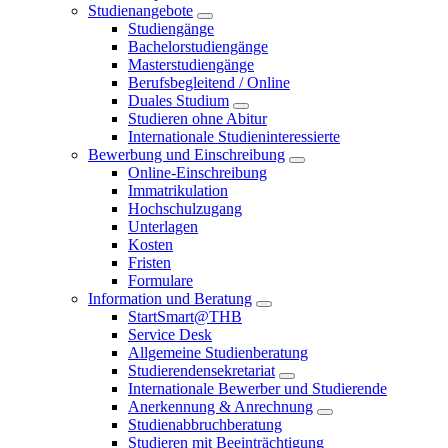
Studienangebote
Studiengänge
Bachelorstudiengänge
Masterstudiengänge
Berufsbegleitend / Online
Duales Studium
Studieren ohne Abitur
Internationale Studieninteressierte
Bewerbung und Einschreibung
Online-Einschreibung
Immatrikulation
Hochschulzugang
Unterlagen
Kosten
Fristen
Formulare
Information und Beratung
StartSmart@THB
Service Desk
Allgemeine Studienberatung
Studierendensekretariat
Internationale Bewerber und Studierende
Anerkennung & Anrechnung
Studienabbruchberatung
Studieren mit Beeinträchtigung