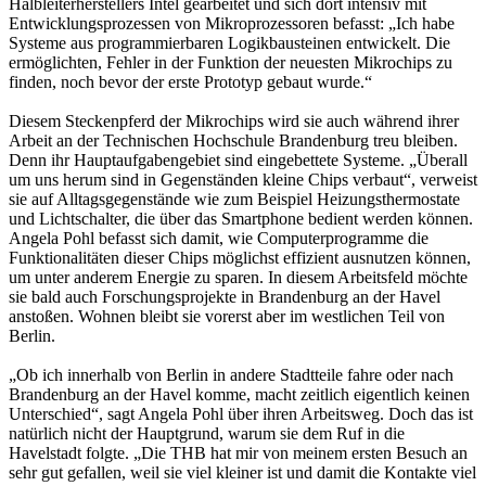
Halbleiterherstellers Intel gearbeitet und sich dort intensiv mit
Entwicklungsprozessen von Mikroprozessoren befasst: „Ich habe
Systeme aus programmierbaren Logikbausteinen entwickelt. Die
ermöglichten, Fehler in der Funktion der neuesten Mikrochips zu
finden, noch bevor der erste Prototyp gebaut wurde.“
Diesem Steckenpferd der Mikrochips wird sie auch während ihrer
Arbeit an der Technischen Hochschule Brandenburg treu bleiben.
Denn ihr Hauptaufgabengebiet sind eingebettete Systeme. „Überall
um uns herum sind in Gegenständen kleine Chips verbaut“, verweist
sie auf Alltagsgegenstände wie zum Beispiel Heizungsthermostate
und Lichtschalter, die über das Smartphone bedient werden können.
Angela Pohl befasst sich damit, wie Computerprogramme die
Funktionalitäten dieser Chips möglichst effizient ausnutzen können,
um unter anderem Energie zu sparen. In diesem Arbeitsfeld möchte
sie bald auch Forschungsprojekte in Brandenburg an der Havel
anstoßen. Wohnen bleibt sie vorerst aber im westlichen Teil von
Berlin.
„Ob ich innerhalb von Berlin in andere Stadtteile fahre oder nach
Brandenburg an der Havel komme, macht zeitlich eigentlich keinen
Unterschied“, sagt Angela Pohl über ihren Arbeitsweg. Doch das ist
natürlich nicht der Hauptgrund, warum sie dem Ruf in die
Havelstadt folgte. „Die THB hat mir von meinem ersten Besuch an
sehr gut gefallen, weil sie viel kleiner ist und damit die Kontakte viel