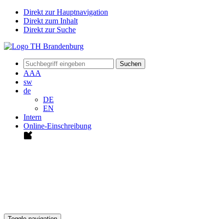
Direkt zur Hauptnavigation
Direkt zum Inhalt
Direkt zur Suche
Suchen
A
A
A
sw
de
DE
EN
Intern
Online-Einschreibung
Toggle navigation