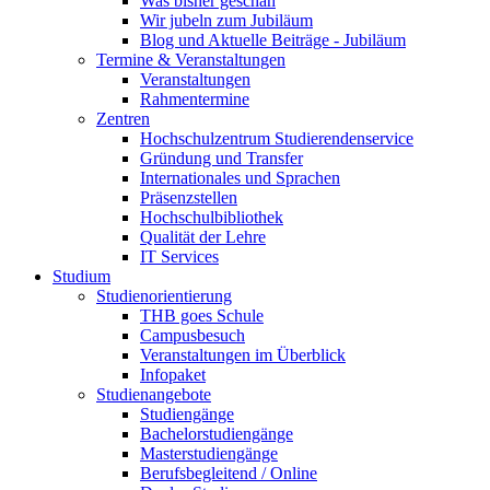
Was bisher geschah
Wir jubeln zum Jubiläum
Blog und Aktuelle Beiträge - Jubiläum
Termine & Veranstaltungen
Veranstaltungen
Rahmentermine
Zentren
Hochschulzentrum Studierendenservice
Gründung und Transfer
Internationales und Sprachen
Präsenzstellen
Hochschulbibliothek
Qualität der Lehre
IT Services
Studium
Studienorientierung
THB goes Schule
Campusbesuch
Veranstaltungen im Überblick
Infopaket
Studienangebote
Studiengänge
Bachelorstudiengänge
Masterstudiengänge
Berufsbegleitend / Online