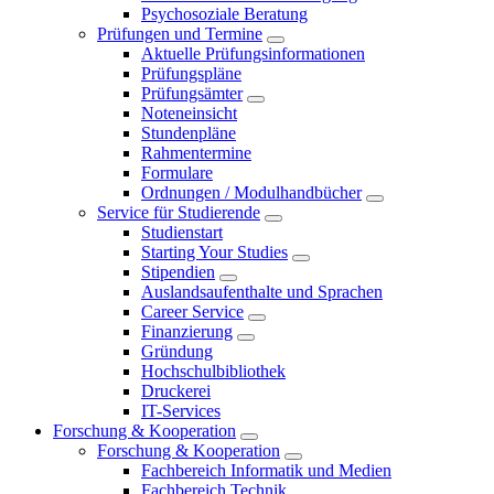
Psychosoziale Beratung
Prüfungen und Termine
Aktuelle Prüfungsinformationen
Prüfungspläne
Prüfungsämter
Noteneinsicht
Stundenpläne
Rahmentermine
Formulare
Ordnungen / Modulhandbücher
Service für Studierende
Studienstart
Starting Your Studies
Stipendien
Auslandsaufenthalte und Sprachen
Career Service
Finanzierung
Gründung
Hochschulbibliothek
Druckerei
IT-Services
Forschung & Kooperation
Forschung & Kooperation
Fachbereich Informatik und Medien
Fachbereich Technik