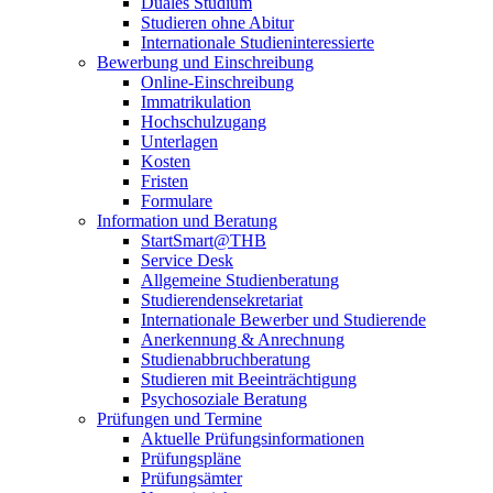
Duales Studium
Studieren ohne Abitur
Internationale Studieninteressierte
Bewerbung und Einschreibung
Online-Einschreibung
Immatrikulation
Hochschulzugang
Unterlagen
Kosten
Fristen
Formulare
Information und Beratung
StartSmart@THB
Service Desk
Allgemeine Studienberatung
Studierendensekretariat
Internationale Bewerber und Studierende
Anerkennung & Anrechnung
Studienabbruchberatung
Studieren mit Beeinträchtigung
Psychosoziale Beratung
Prüfungen und Termine
Aktuelle Prüfungsinformationen
Prüfungspläne
Prüfungsämter