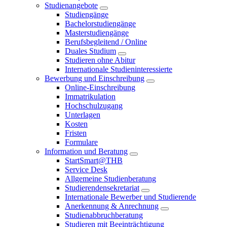
Studienangebote
Studiengänge
Bachelorstudiengänge
Masterstudiengänge
Berufsbegleitend / Online
Duales Studium
Studieren ohne Abitur
Internationale Studieninteressierte
Bewerbung und Einschreibung
Online-Einschreibung
Immatrikulation
Hochschulzugang
Unterlagen
Kosten
Fristen
Formulare
Information und Beratung
StartSmart@THB
Service Desk
Allgemeine Studienberatung
Studierendensekretariat
Internationale Bewerber und Studierende
Anerkennung & Anrechnung
Studienabbruchberatung
Studieren mit Beeinträchtigung