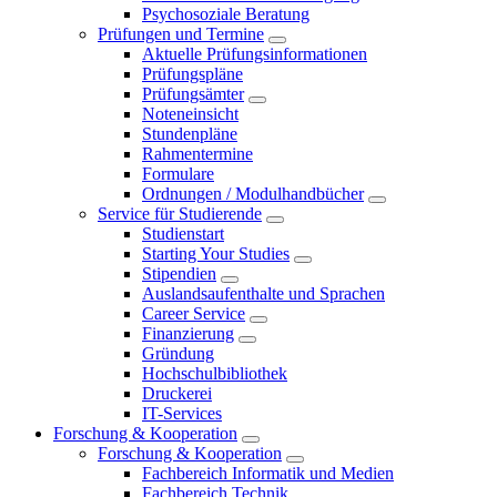
Psychosoziale Beratung
Prüfungen und Termine
Aktuelle Prüfungsinformationen
Prüfungspläne
Prüfungsämter
Noteneinsicht
Stundenpläne
Rahmentermine
Formulare
Ordnungen / Modulhandbücher
Service für Studierende
Studienstart
Starting Your Studies
Stipendien
Auslandsaufenthalte und Sprachen
Career Service
Finanzierung
Gründung
Hochschulbibliothek
Druckerei
IT-Services
Forschung & Kooperation
Forschung & Kooperation
Fachbereich Informatik und Medien
Fachbereich Technik