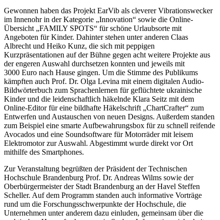
Gewonnen haben das Projekt EarVib als cleverer Vibrationswecker
im Innenohr in der Kategorie „Innovation“ sowie die Online-
Übersicht „FAMILY SPOTS“ für schöne Urlaubsorte mit
Angeboten für Kinder. Dahinter stehen unter anderen Claas
Albrecht und Heiko Kunz, die sich mit peppigen
Kurzpräsentationen auf der Bühne gegen acht weitere Projekte aus
der engeren Auswahl durchsetzen konnten und jeweils mit
3000 Euro nach Hause gingen. Um die Stimme des Publikums
kämpften auch Prof. Dr. Olga Levina mit einem digitalen Audio-
Bildwörterbuch zum Sprachenlernen für geflüchtete ukrainische
Kinder und die leidenschaftlich häkelnde Klara Seitz mit dem
Online-Editor für eine bildhafte Häkelschrift „ChartCrafter“ zum
Entwerfen und Austauschen von neuen Designs. Außerdem standen
zum Beispiel eine smarte Aufbewahrungsbox für zu schnell reifende
Avocados und eine Soundsoftware für Motorräder mit leisem
Elektromotor zur Auswahl. Abgestimmt wurde direkt vor Ort
mithilfe des Smartphones.
Zur Veranstaltung begrüßten der Präsident der Technischen
Hochschule Brandenburg Prof. Dr. Andreas Wilms sowie der
Oberbürgermeister der Stadt Brandenburg an der Havel Steffen
Scheller. Auf dem Programm standen auch informative Vorträge
rund um die Forschungsschwerpunkte der Hochschule, die
Unternehmen unter anderem dazu einluden, gemeinsam über die