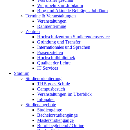
Was bisher geschah
Wir jubeln zum Jubiläum
Blog und Aktuelle Beiträge - Jubiläum
Termine & Veranstaltungen
Veranstaltungen
Rahmentermine
Zentren
Hochschulzentrum Studierendenservice
Gründung und Transfer
Internationales und Sprachen
Präsenzstellen
Hochschulbibliothek
Qualität der Lehre
IT Services
Studium
Studienorientierung
THB goes Schule
Campusbesuch
Veranstaltungen im Überblick
Infopaket
Studienangebote
Studiengänge
Bachelorstudiengänge
Masterstudiengänge
Berufsbegleitend / Online