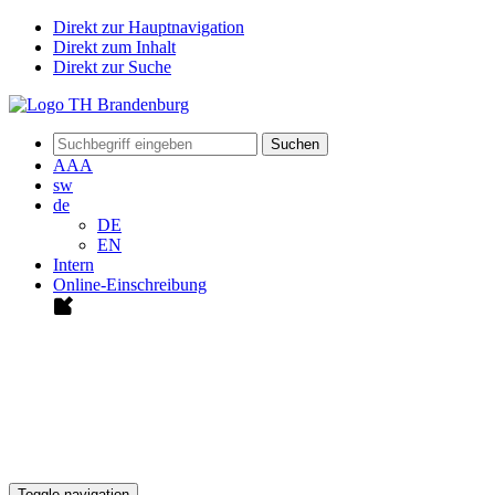
Direkt zur Hauptnavigation
Direkt zum Inhalt
Direkt zur Suche
Suchen
A
A
A
sw
de
DE
EN
Intern
Online-Einschreibung
Toggle navigation