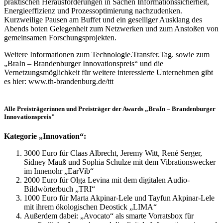
praktischen Herausforderungen in Sachen Informationssicherheit,
Energieeffizienz und Prozessoptimierung nachzudenken.
Kurzweilige Pausen am Buffet und ein geselliger Ausklang des
Abends boten Gelegenheit zum Netzwerken und zum Anstoßen von
gemeinsamen Forschungsprojekten.
Weitere Informationen zum Technologie.Transfer.Tag. sowie zum
„BraIn – Brandenburger Innovationspreis“ und die
Vernetzungsmöglichkeit für weitere interessierte Unternehmen gibt
es hier: www.th-brandenburg.de/ttt
Alle Preisträgerinnen und Preisträger der Awards „BraIn – Brandenburger
Innovationspreis"
Kategorie „Innovation“:
3000 Euro für Claas Albrecht, Jeremy Witt, René Serger,
Sidney Mauß und Sophia Schulze mit dem Vibrationswecker
im Innenohr „EarVib“
2000 Euro für Olga Levina mit dem digitalen Audio-
Bildwörterbuch „TRI“
1000 Euro für Marta Akpinar-Lele und Tayfun Akpinar-Lele
mit ihrem ökologischen Deostick „LIMA“
Außerdem dabei: „Avocato“ als smarte Vorratsbox für