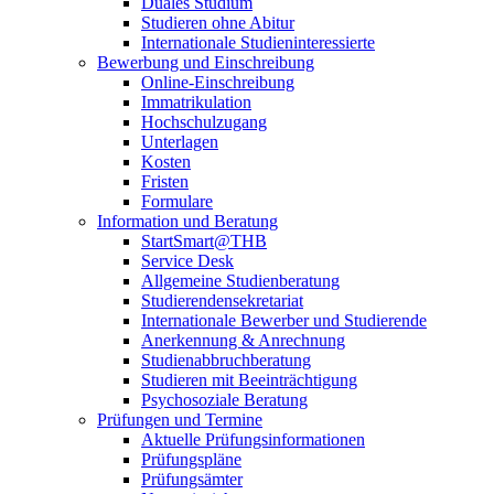
Duales Studium
Studieren ohne Abitur
Internationale Studieninteressierte
Bewerbung und Einschreibung
Online-Einschreibung
Immatrikulation
Hochschulzugang
Unterlagen
Kosten
Fristen
Formulare
Information und Beratung
StartSmart@THB
Service Desk
Allgemeine Studienberatung
Studierendensekretariat
Internationale Bewerber und Studierende
Anerkennung & Anrechnung
Studienabbruchberatung
Studieren mit Beeinträchtigung
Psychosoziale Beratung
Prüfungen und Termine
Aktuelle Prüfungsinformationen
Prüfungspläne
Prüfungsämter