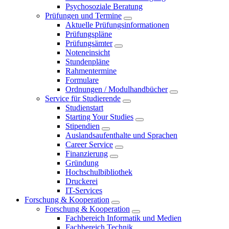
Psychosoziale Beratung
Prüfungen und Termine
Aktuelle Prüfungsinformationen
Prüfungspläne
Prüfungsämter
Noteneinsicht
Stundenpläne
Rahmentermine
Formulare
Ordnungen / Modulhandbücher
Service für Studierende
Studienstart
Starting Your Studies
Stipendien
Auslandsaufenthalte und Sprachen
Career Service
Finanzierung
Gründung
Hochschulbibliothek
Druckerei
IT-Services
Forschung & Kooperation
Forschung & Kooperation
Fachbereich Informatik und Medien
Fachbereich Technik