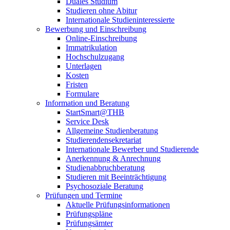
Duales Studium
Studieren ohne Abitur
Internationale Studieninteressierte
Bewerbung und Einschreibung
Online-Einschreibung
Immatrikulation
Hochschulzugang
Unterlagen
Kosten
Fristen
Formulare
Information und Beratung
StartSmart@THB
Service Desk
Allgemeine Studienberatung
Studierendensekretariat
Internationale Bewerber und Studierende
Anerkennung & Anrechnung
Studienabbruchberatung
Studieren mit Beeinträchtigung
Psychosoziale Beratung
Prüfungen und Termine
Aktuelle Prüfungsinformationen
Prüfungspläne
Prüfungsämter