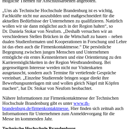
mögliche Themen für Abschlussarbeiten angeboten.
„Uns als Technische Hochschule Brandenburg ist es wichtig,
Fachkräfte nicht nur auszubilden und maßgeschneidert für die
aktuellen Bedürfnisse der Unternehmen zu qualifizieren. Natürlich
wollen wir sie dann möglichst auch in der Region halten“, so
Dr. Daniela Stokar von Neuforn. „Deshalb versuchen wir an
verschiedenen Stellen Brücken in die Wirtschaft zu bauen – neben
dualen Studienformaten und Kooperationen in Forschung und Lehre
ist das eben auch die Firmenkontaktmesse.“ Die persönliche
Begegnung zwischen jungen Menschen und Unternehmen
ermögliche ein erstes Kennenlernen und eine Orientierung zu den
Karrieremöglichkeiten in der Region Westbrandenburg. Bei
gegenseitigem Interesse werden nicht nur Visitenkarten
ausgetauscht, sondern auch Termine für vertiefende Gespräche
vereinbart. „Einzelne Studierende bringen sogar direkt ihre
Bewerbungsunterlagen mit und wollen gleich Nägel mit Köpfen
machen“, hat Dr. Stokar von Neuforn beobachtet.
Nähere Informationen zur Firmenkontaktmesse der Technischen
Hochschule Brandenburg gibt es unter
www.th-
brandenburg.de/firmenkontaktmesse.
Hier finden sich zeitnah auch
Informationen für Unternehmen zum Anmeldevorgang für die
Messe im kommenden Jahr.
Technische Hochschule Brandenburg