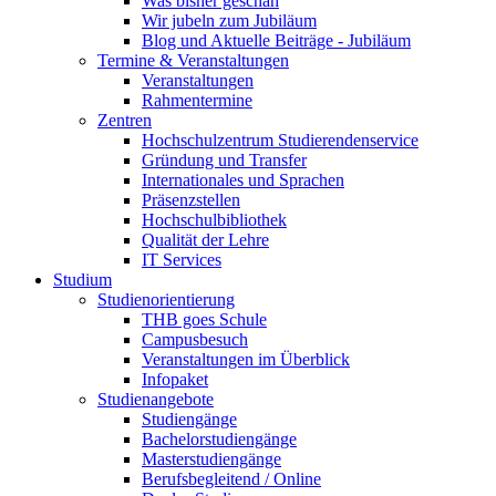
Was bisher geschah
Wir jubeln zum Jubiläum
Blog und Aktuelle Beiträge - Jubiläum
Termine & Veranstaltungen
Veranstaltungen
Rahmentermine
Zentren
Hochschulzentrum Studierendenservice
Gründung und Transfer
Internationales und Sprachen
Präsenzstellen
Hochschulbibliothek
Qualität der Lehre
IT Services
Studium
Studienorientierung
THB goes Schule
Campusbesuch
Veranstaltungen im Überblick
Infopaket
Studienangebote
Studiengänge
Bachelorstudiengänge
Masterstudiengänge
Berufsbegleitend / Online