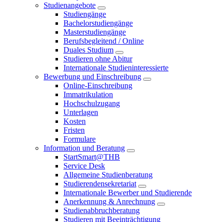
Studienangebote
Studiengänge
Bachelorstudiengänge
Masterstudiengänge
Berufsbegleitend / Online
Duales Studium
Studieren ohne Abitur
Internationale Studieninteressierte
Bewerbung und Einschreibung
Online-Einschreibung
Immatrikulation
Hochschulzugang
Unterlagen
Kosten
Fristen
Formulare
Information und Beratung
StartSmart@THB
Service Desk
Allgemeine Studienberatung
Studierendensekretariat
Internationale Bewerber und Studierende
Anerkennung & Anrechnung
Studienabbruchberatung
Studieren mit Beeinträchtigung