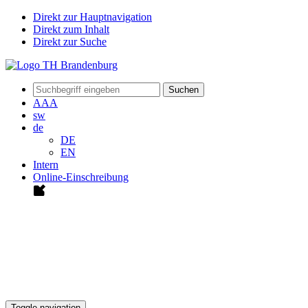
Direkt zur Hauptnavigation
Direkt zum Inhalt
Direkt zur Suche
Suchen
A
A
A
sw
de
DE
EN
Intern
Online-Einschreibung
Toggle navigation