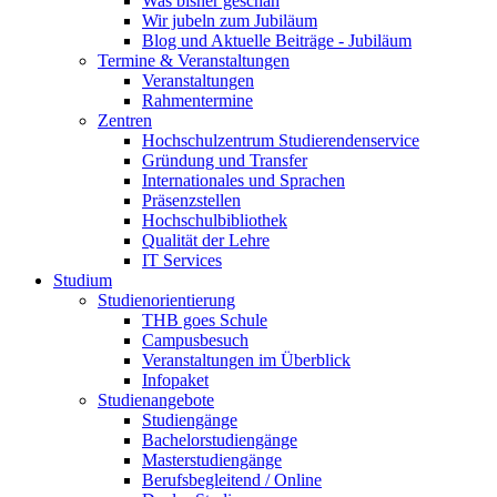
Was bisher geschah
Wir jubeln zum Jubiläum
Blog und Aktuelle Beiträge - Jubiläum
Termine & Veranstaltungen
Veranstaltungen
Rahmentermine
Zentren
Hochschulzentrum Studierendenservice
Gründung und Transfer
Internationales und Sprachen
Präsenzstellen
Hochschulbibliothek
Qualität der Lehre
IT Services
Studium
Studienorientierung
THB goes Schule
Campusbesuch
Veranstaltungen im Überblick
Infopaket
Studienangebote
Studiengänge
Bachelorstudiengänge
Masterstudiengänge
Berufsbegleitend / Online