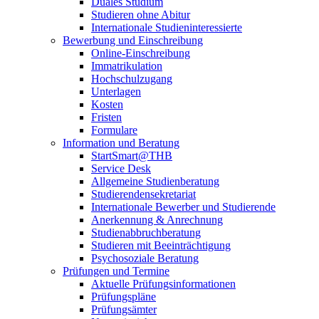
Duales Studium
Studieren ohne Abitur
Internationale Studieninteressierte
Bewerbung und Einschreibung
Online-Einschreibung
Immatrikulation
Hochschulzugang
Unterlagen
Kosten
Fristen
Formulare
Information und Beratung
StartSmart@THB
Service Desk
Allgemeine Studienberatung
Studierendensekretariat
Internationale Bewerber und Studierende
Anerkennung & Anrechnung
Studienabbruchberatung
Studieren mit Beeinträchtigung
Psychosoziale Beratung
Prüfungen und Termine
Aktuelle Prüfungsinformationen
Prüfungspläne
Prüfungsämter