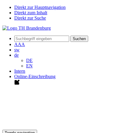
Direkt zur Hauptnavigation
Direkt zum Inhalt
Direkt zur Suche
Suchen
A
A
A
sw
de
DE
EN
Intern
Online-Einschreibung
Toggle navigation