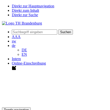
Direkt zur Hauptnavigation
Direkt zum Inhalt
Direkt zur Suche
Suchen
A
A
A
sw
de
DE
EN
Intern
Online-Einschreibung
Toggle navigation