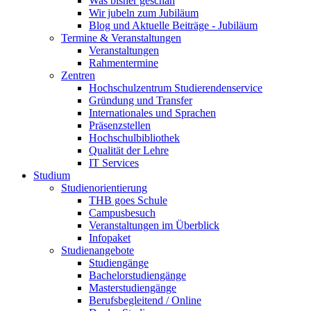
Was bisher geschah
Wir jubeln zum Jubiläum
Blog und Aktuelle Beiträge - Jubiläum
Termine & Veranstaltungen
Veranstaltungen
Rahmentermine
Zentren
Hochschulzentrum Studierendenservice
Gründung und Transfer
Internationales und Sprachen
Präsenzstellen
Hochschulbibliothek
Qualität der Lehre
IT Services
Studium
Studienorientierung
THB goes Schule
Campusbesuch
Veranstaltungen im Überblick
Infopaket
Studienangebote
Studiengänge
Bachelorstudiengänge
Masterstudiengänge
Berufsbegleitend / Online