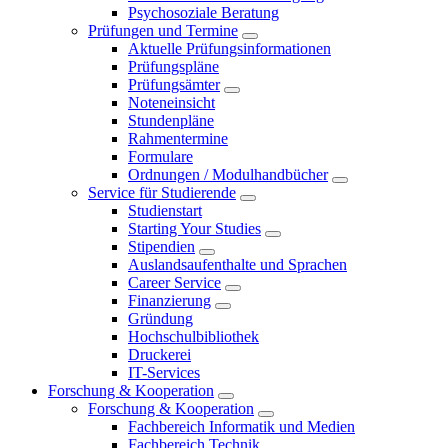
Psychosoziale Beratung
Prüfungen und Termine
Aktuelle Prüfungsinformationen
Prüfungspläne
Prüfungsämter
Noteneinsicht
Stundenpläne
Rahmentermine
Formulare
Ordnungen / Modulhandbücher
Service für Studierende
Studienstart
Starting Your Studies
Stipendien
Auslandsaufenthalte und Sprachen
Career Service
Finanzierung
Gründung
Hochschulbibliothek
Druckerei
IT-Services
Forschung & Kooperation
Forschung & Kooperation
Fachbereich Informatik und Medien
Fachbereich Technik