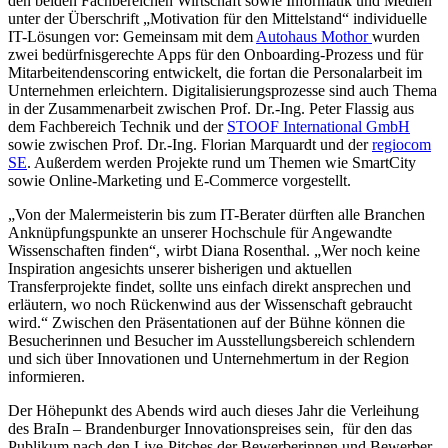
den beiden Fachbereichen Wirtschaft sowie Informatik und Medien
unter der Überschrift „Motivation für den Mittelstand“ individuelle
IT-Lösungen vor: Gemeinsam mit dem
Autohaus Mothor
wurden
zwei bedürfnisgerechte Apps für den Onboarding-Prozess und für
Mitarbeitendenscoring entwickelt, die fortan die Personalarbeit im
Unternehmen erleichtern. Digitalisierungsprozesse sind auch Thema
in der Zusammenarbeit zwischen Prof. Dr.-Ing. Peter Flassig aus
dem Fachbereich Technik und der
STOOF International GmbH
sowie zwischen Prof. Dr.-Ing. Florian Marquardt und der
regiocom
SE
. Außerdem werden Projekte rund um Themen wie SmartCity
sowie Online-Marketing und E-Commerce vorgestellt.
„Von der Malermeisterin bis zum IT-Berater dürften alle Branchen
Anknüpfungspunkte an unserer Hochschule für Angewandte
Wissenschaften finden“, wirbt Diana Rosenthal. „Wer noch keine
Inspiration angesichts unserer bisherigen und aktuellen
Transferprojekte findet, sollte uns einfach direkt ansprechen und
erläutern, wo noch Rückenwind aus der Wissenschaft gebraucht
wird.“ Zwischen den Präsentationen auf der Bühne können die
Besucherinnen und Besucher im Ausstellungsbereich schlendern
und sich über Innovationen und Unternehmertum in der Region
informieren.
Der Höhepunkt des Abends wird auch dieses Jahr die Verleihung
des BraIn – Brandenburger Innovationspreises sein, für den das
Publikum nach den Live-Pitches der Bewerberinnen und Bewerber