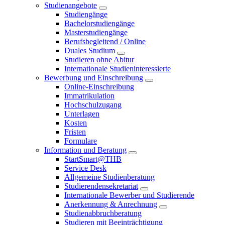
Studienangebote
Studiengänge
Bachelorstudiengänge
Masterstudiengänge
Berufsbegleitend / Online
Duales Studium
Studieren ohne Abitur
Internationale Studieninteressierte
Bewerbung und Einschreibung
Online-Einschreibung
Immatrikulation
Hochschulzugang
Unterlagen
Kosten
Fristen
Formulare
Information und Beratung
StartSmart@THB
Service Desk
Allgemeine Studienberatung
Studierendensekretariat
Internationale Bewerber und Studierende
Anerkennung & Anrechnung
Studienabbruchberatung
Studieren mit Beeinträchtigung