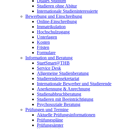
Duales Studium
Studieren ohne Abitur
Internationale Studieninteressierte
Bewerbung und Einschreibung
Online-Einschreibung
Immatrikulation
Hochschulzugang
Unterlagen
Kosten
Fristen
Formulare
Information und Beratung
StartSmart@THB
Service Desk
Allgemeine Studienberatung
Studierendensekretariat
Internationale Bewerber und Studierende
Anerkennung & Anrechnung
Studienabbruchberatung
Studieren mit Beeinträchtigung
Psychosoziale Beratung
Prüfungen und Termine
Aktuelle Prüfungsinformationen
Prüfungspläne
Prüfungsämter