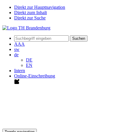
Direkt zur Hauptnavigation
Direkt zum Inhalt
Direkt zur Suche
Suchen
A
A
A
sw
de
DE
EN
Intern
Online-Einschreibung
Toggle navigation