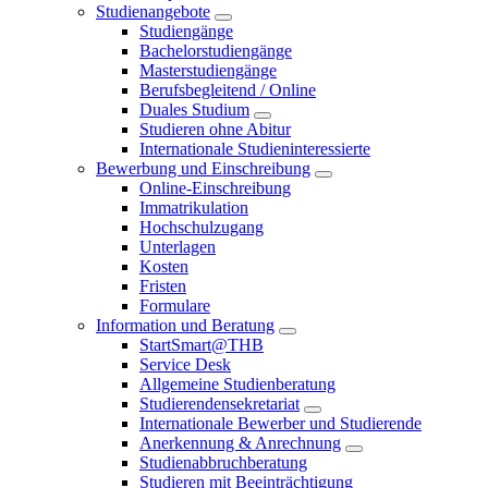
Studienangebote
Studiengänge
Bachelorstudiengänge
Masterstudiengänge
Berufsbegleitend / Online
Duales Studium
Studieren ohne Abitur
Internationale Studieninteressierte
Bewerbung und Einschreibung
Online-Einschreibung
Immatrikulation
Hochschulzugang
Unterlagen
Kosten
Fristen
Formulare
Information und Beratung
StartSmart@THB
Service Desk
Allgemeine Studienberatung
Studierendensekretariat
Internationale Bewerber und Studierende
Anerkennung & Anrechnung
Studienabbruchberatung
Studieren mit Beeinträchtigung