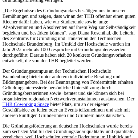
Gründungsförderung verfügen.
„Die Ergebnisse des Gründungsradars bestätigen uns in unseren
Bemühungen und zeigen, dass wir an der THB offenbar einen guten
Riecher dafür haben, wie wir Studierende sowie junge
Absolventinnen und Absolventen auf ihrem Weg zur Selbständigkeit
begleiten und bestärken können“, sagt Diana Rosenthal, die Leiterin
des Zentrums für Gründung und Transfer an der Technischen
Hochschule Brandenburg. Im Umfeld der Hochschule wurden im
Jahr 2022 mehr als 100 Gespräche mit Gründungsinteressierten
durchgeführt. Daraus haben sich 20 konkrete Gründungsvorhaben
entwickelt, die von der THB begleitet werden.
Der Gründungscampus an der Technischen Hochschule
Brandenburg bietet unter anderem individuelle Beratung und
Bildungsangebote. Bei der Beantragung von Fördermitteln erhalten
Gründungsinteressierte persönliche Unterstützung durch
Gründungsberaterinnen sowie -berater und sie können sich bei
organisierten regionalen Netzwerkveranstaltungen austauschen. Der
THB Coworking Space
bietet Platz, um an der eigenen
Geschäftsidee zu feilen oder an Events teilzunehmen und sich mit
anderen künftigen Gründerinnen und Gründern auszutauschen.
Die Gründungsförderung an deutschen Hochschulen wurde bereits
zum sechsten Mal für den Gründungsradar qualitativ und quantitativ
verglichen, weil Hochschulen zentrale Bedeutung im Hinblick auf