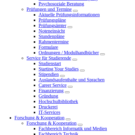
Psychosoziale Beratung
Prüfungen und Termine
Aktuelle Prüfungsinformationen
Prüfungspläne
Prüfungsämter
Noteneinsicht
Stundenpläne
Rahmentermine
Formulare
Ordnungen / Modulhandbücher
Service für Studierende
Studienstart
Starting Your Studies
Stipendien
Auslandsaufenthalte und Sprachen
Career Service
Finanzierung
Gründung
Hochschulbibliothek
Druckerei
IT-Services
Forschung & Kooperation
Forschung & Kooperation
Fachbereich Informatik und Medien
Fachbereich Technik