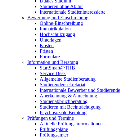
Duales Studium
Studieren ohne Abitur
Internationale Studieninteressierte
Bewerbung und Einschreibung
Online-Einschreibung
Immatrikulation
Hochschulzugang
Unterlagen
Kosten
Fristen
Formulare
Information und Beratung
StartSmart@THB
Service Desk
Allgemeine Studienberatung
Studierendensekretariat
Internationale Bewerber und Studierende
Anerkennung & Anrechnung
Studienabbruchberatung
Studieren mit Beeinträchtigung
Psychosoziale Beratung
Prüfungen und Termine
Aktuelle Prüfungsinformationen
Prüfungspläne
Prüfungsämter