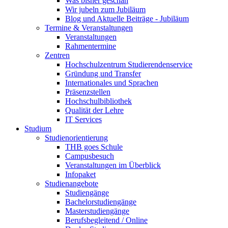
Was bisher geschah
Wir jubeln zum Jubiläum
Blog und Aktuelle Beiträge - Jubiläum
Termine & Veranstaltungen
Veranstaltungen
Rahmentermine
Zentren
Hochschulzentrum Studierendenservice
Gründung und Transfer
Internationales und Sprachen
Präsenzstellen
Hochschulbibliothek
Qualität der Lehre
IT Services
Studium
Studienorientierung
THB goes Schule
Campusbesuch
Veranstaltungen im Überblick
Infopaket
Studienangebote
Studiengänge
Bachelorstudiengänge
Masterstudiengänge
Berufsbegleitend / Online