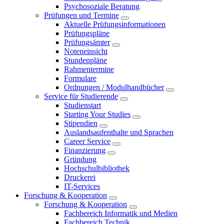
Psychosoziale Beratung
Prüfungen und Termine
Aktuelle Prüfungsinformationen
Prüfungspläne
Prüfungsämter
Noteneinsicht
Stundenpläne
Rahmentermine
Formulare
Ordnungen / Modulhandbücher
Service für Studierende
Studienstart
Starting Your Studies
Stipendien
Auslandsaufenthalte und Sprachen
Career Service
Finanzierung
Gründung
Hochschulbibliothek
Druckerei
IT-Services
Forschung & Kooperation
Forschung & Kooperation
Fachbereich Informatik und Medien
Fachbereich Technik