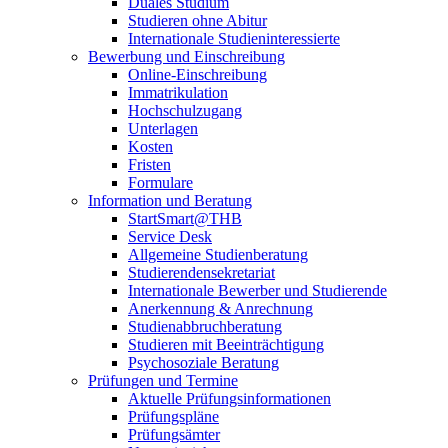
Duales Studium
Studieren ohne Abitur
Internationale Studieninteressierte
Bewerbung und Einschreibung
Online-Einschreibung
Immatrikulation
Hochschulzugang
Unterlagen
Kosten
Fristen
Formulare
Information und Beratung
StartSmart@THB
Service Desk
Allgemeine Studienberatung
Studierendensekretariat
Internationale Bewerber und Studierende
Anerkennung & Anrechnung
Studienabbruchberatung
Studieren mit Beeinträchtigung
Psychosoziale Beratung
Prüfungen und Termine
Aktuelle Prüfungsinformationen
Prüfungspläne
Prüfungsämter