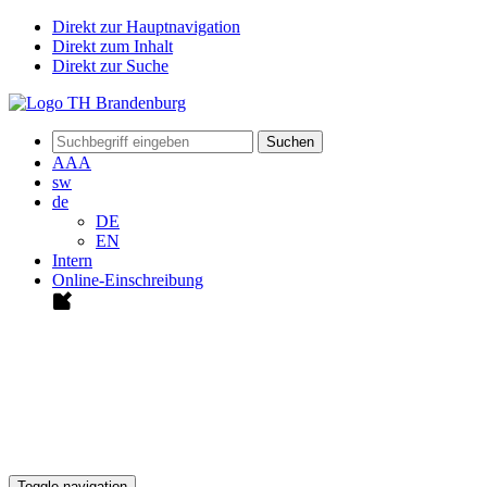
Direkt zur Hauptnavigation
Direkt zum Inhalt
Direkt zur Suche
Suchen
A
A
A
sw
de
DE
EN
Intern
Online-Einschreibung
Toggle navigation