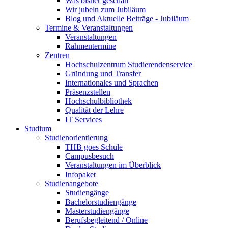
Was bisher geschah
Wir jubeln zum Jubiläum
Blog und Aktuelle Beiträge - Jubiläum
Termine & Veranstaltungen
Veranstaltungen
Rahmentermine
Zentren
Hochschulzentrum Studierendenservice
Gründung und Transfer
Internationales und Sprachen
Präsenzstellen
Hochschulbibliothek
Qualität der Lehre
IT Services
Studium
Studienorientierung
THB goes Schule
Campusbesuch
Veranstaltungen im Überblick
Infopaket
Studienangebote
Studiengänge
Bachelorstudiengänge
Masterstudiengänge
Berufsbegleitend / Online