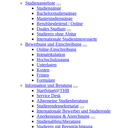
Studienangebote
Studiengänge
Bachelorstudiengänge
Masterstudiengänge
Berufsbegleitend / Online
Duales Studium
Studieren ohne Abitur
Internationale Studieninteressierte
Bewerbung und Einschreibung
Online-Einschreibung
Immatrikulation
Hochschulzugang
Unterlagen
Kosten
Fristen
Formulare
Information und Beratung
StartSmart@THB
Service Desk
Allgemeine Studienberatung
Studierendensekretariat
Internationale Bewerber und Studierende
Anerkennung & Anrechnung
Studienabbruchberatung
Studieren mit Beeinträchtigung