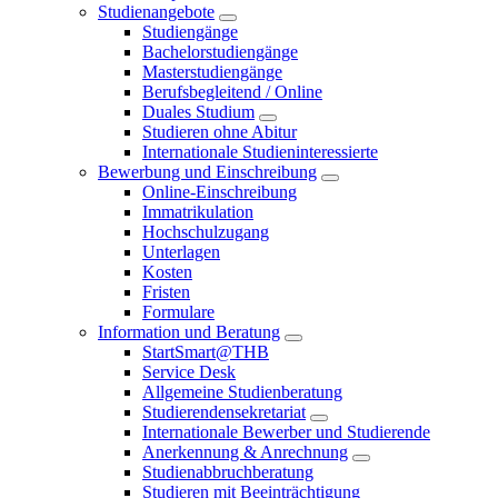
Studienangebote
Studiengänge
Bachelorstudiengänge
Masterstudiengänge
Berufsbegleitend / Online
Duales Studium
Studieren ohne Abitur
Internationale Studieninteressierte
Bewerbung und Einschreibung
Online-Einschreibung
Immatrikulation
Hochschulzugang
Unterlagen
Kosten
Fristen
Formulare
Information und Beratung
StartSmart@THB
Service Desk
Allgemeine Studienberatung
Studierendensekretariat
Internationale Bewerber und Studierende
Anerkennung & Anrechnung
Studienabbruchberatung
Studieren mit Beeinträchtigung