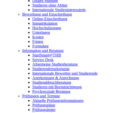
Duales Studium
Studieren ohne Abitur
Internationale Studieninteressierte
Bewerbung und Einschreibung
Online-Einschreibung
Immatrikulation
Hochschulzugang
Unterlagen
Kosten
Fristen
Formulare
Information und Beratung
StartSmart@THB
Service Desk
Allgemeine Studienberatung
Studierendensekretariat
Internationale Bewerber und Studierende
Anerkennung & Anrechnung
Studienabbruchberatung
Studieren mit Beeinträchtigung
Psychosoziale Beratung
Prüfungen und Termine
Aktuelle Prüfungsinformationen
Prüfungspläne
Prüfungsämter