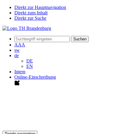
Direkt zur Hauptnavigation
Direkt zum Inhalt
Direkt zur Suche
Suchen
A
A
A
sw
de
DE
EN
Intern
Online-Einschreibung
Toggle navigation