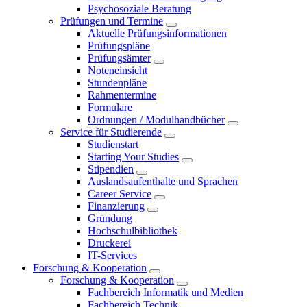
Psychosoziale Beratung
Prüfungen und Termine
Aktuelle Prüfungsinformationen
Prüfungspläne
Prüfungsämter
Noteneinsicht
Stundenpläne
Rahmentermine
Formulare
Ordnungen / Modulhandbücher
Service für Studierende
Studienstart
Starting Your Studies
Stipendien
Auslandsaufenthalte und Sprachen
Career Service
Finanzierung
Gründung
Hochschulbibliothek
Druckerei
IT-Services
Forschung & Kooperation
Forschung & Kooperation
Fachbereich Informatik und Medien
Fachbereich Technik