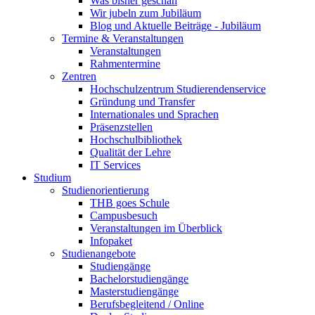
Was bisher geschah
Wir jubeln zum Jubiläum
Blog und Aktuelle Beiträge - Jubiläum
Termine & Veranstaltungen
Veranstaltungen
Rahmentermine
Zentren
Hochschulzentrum Studierendenservice
Gründung und Transfer
Internationales und Sprachen
Präsenzstellen
Hochschulbibliothek
Qualität der Lehre
IT Services
Studium
Studienorientierung
THB goes Schule
Campusbesuch
Veranstaltungen im Überblick
Infopaket
Studienangebote
Studiengänge
Bachelorstudiengänge
Masterstudiengänge
Berufsbegleitend / Online